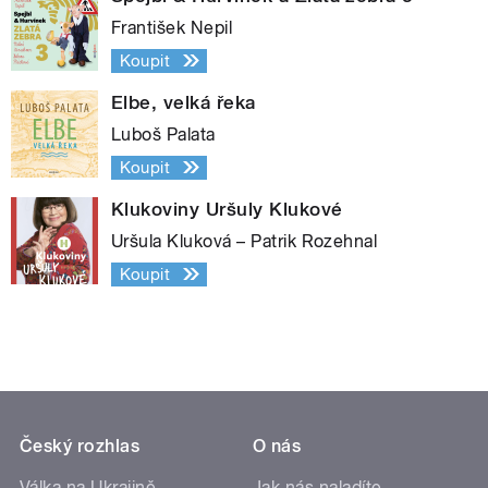
František Nepil
Koupit
Elbe, velká řeka
Luboš Palata
Koupit
Klukoviny Uršuly Klukové
Uršula Kluková – Patrik Rozehnal
Koupit
Český rozhlas
O nás
Válka na Ukrajině
Jak nás naladíte