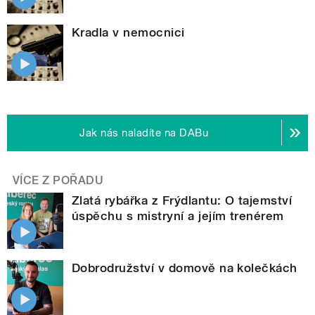
Kradla v nemocnici
Jak nás naladíte na DABu
VÍCE Z POŘADU
Zlatá rybářka z Frýdlantu: O tajemství
úspěchu s mistryní a jejím trenérem
Dobrodružství v domově na kolečkách