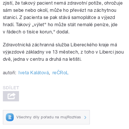
zjistí, že takový pacient nemá zdravotní potíže, ohrožuje
sám sebe nebo okolí, může ho převézt na záchytnou
stanici. Z pacienta se pak stává samoplátce a výjezd
hradí. Takový „výlet“ ho může stát nemalé peníze, jde
v řádech o tisíce korun,“ dodal.
Zdravotnická záchranná služba Libereckého kraje má
výjezdové základny ve 13 městech, z toho v Liberci jsou
dvě, jedna v centru a druhá na letišti.
autoři:
Iveta Kalátová
,
reČRoL
Všechny díly pořadu na mujRozhlas