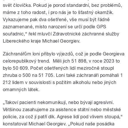
svět človíčka. Pokud je porod standardní, bez problémů,
máme z toho radost, i pro nás je to šťastný okamžik.
Vykazujeme pak dva ošetřené, vše musí být řádně
zaznamenané, místo narození se určí podle GPS
souřadnic,“ řekl mluvčí Zdravotnické záchranné služby
Libereckého kraje Michael Georgiev.
Záchranářům loni přibylo výjezdů, což je podle Georgieva
celorepublikový trend. Měli jich 51 898, v roce 2023 to
bylo 50 609. Počet ošetřených lidí meziročně stoupl
zhruba o 500 na 51 705. Loni také záchranáři pomáhali 1
212 lidem v souvislosti s požitím alkoholu nebo jiných
omamných látek.
„Takoví pacienti nekomunikují, nebo bývají agresívní.
Většinou zasahujeme za asistence státní nebo městské
policie, za což jí patří dík. Agrese lidí pod vlivem stoupá,“
konstatoval Michael Georgiev. „Pokud naše posádka