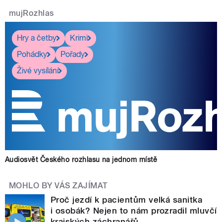
mujRozhlas
Hry a četby
Krimi
Pohádky
Pořady
Živé vysílání
Audiosvět Českého rozhlasu na jednom místě
MOHLO BY VÁS ZAJÍMAT
Proč jezdí k pacientům velká sanitka
i osobák? Nejen to nám prozradil mluvčí
krajských záchranářů