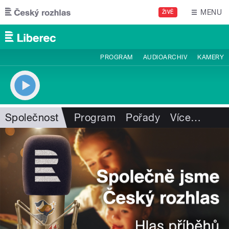
Přejít k hlavnímu obsahu
MENU
ŽIVĚ
PROGRAM
AUDIOARCHIV
KAMERY
Společnost
Program
Pořady
Více
…