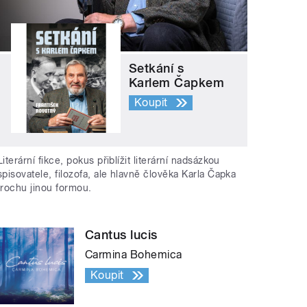
Setkání s
Karlem Čapkem
Koupit
Literární fikce, pokus přiblížit literární nadsázkou
spisovatele, filozofa, ale hlavně člověka Karla Čapka
trochu jinou formou.
Cantus lucis
Carmina Bohemica
Koupit