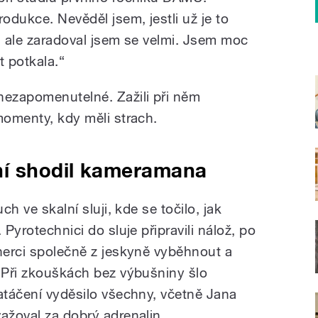
rodukce. Nevěděl jsem, jestli už je to
, ale zaradoval jsem se velmi. Jsem moc
t potkala.“
nezapomenutelné. Zažili při něm
momenty, kdy měli strach.
ní shodil kameramana
ch ve skalní sluji, kde se točilo, jak
 Pyrotechnici do sluje připravili nálož, po
 herci společně z jeskyně vyběhnout a
. Při zkouškách bez výbušniny šlo
natáčení vyděsilo všechny, včetně Jana
ažoval za dobrý adrenalin.