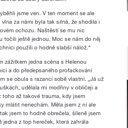
vyběhli jsme ven. V ten moment se ale
 vlna za námi byla tak silná, že shodila i
kovém ochozu. Naštěstí se mu nic
tu točili ještě jednou. Moc se nám do něj
chnici použili o hodně slabší nálož.“
ím zážitkem jedna scéna s Helenou
nici a do předepsaného profackování
m se obula s razancí sobě vlastní. „Já už
ouškách, udělala mi modřiny v obličeji a
z toho až takové trauma, kdy jsem
ky mlátit nenechám. Měla jsem z ní ale
 tak jsem to hodně obrečela, šíleně jsem
mě jedna z top hereček, která zahrála