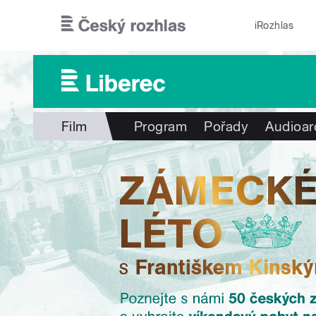
Přejít k hlavnímu obsahu
iRozhlas
Film
Program
Pořady
Audioar