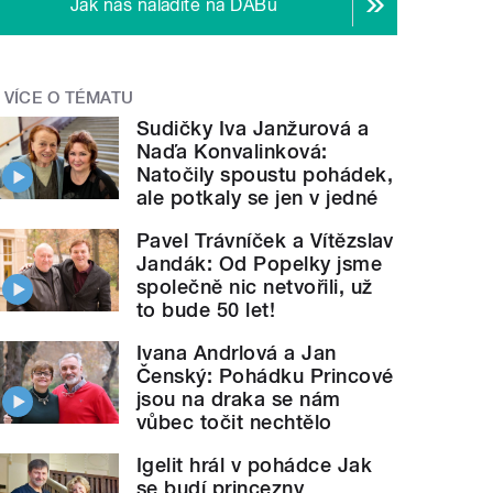
Jak nás naladíte na DABu
VÍCE O TÉMATU
Sudičky Iva Janžurová a
Naďa Konvalinková:
Natočily spoustu pohádek,
ale potkaly se jen v jedné
Pavel Trávníček a Vítězslav
Jandák: Od Popelky jsme
společně nic netvořili, už
to bude 50 let!
Ivana Andrlová a Jan
Čenský: Pohádku Princové
jsou na draka se nám
vůbec točit nechtělo
Igelit hrál v pohádce Jak
se budí princezny