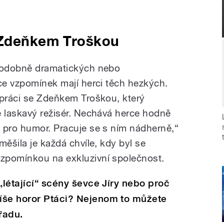
 Zdeňkem Troškou
 podobně dramatických nebo
íce vzpomínek mají herci těch hezkých.
upráci se Zdeňkem Troškou, který
e laskavý režisér. Nechává herce hodně
 pro humor. Pracuje se s ním nádherně,“
měšila je každá chvíle, kdy byl se
zpomínkou na exkluzivní společnost.
„létající“ scény ševce Jíry nebo proč
íše horor Ptáci? Nejenom to můžete
řadu.