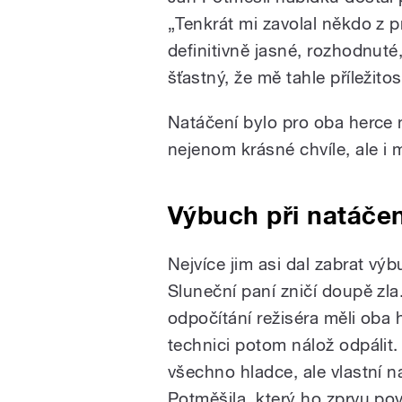
„Tenkrát mi zavolal někdo z p
definitivně jasné, rozhodnuté
šťastný, že mě tahle příležitos
Natáčení bylo pro oba herce 
nejenom krásné chvíle, ale i 
Výbuch při natáče
Nejvíce jim asi dal zabrat výbu
Sluneční paní zničí doupě zla.
odpočítání režiséra měli oba
technici potom nálož odpálit
všechno hladce, ale vlastní 
Potměšila, který ho zprvu pov