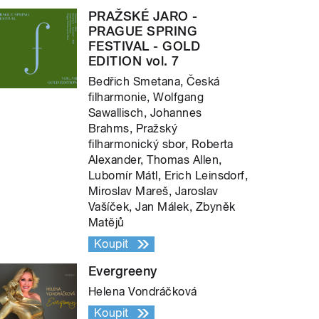
PRAŽSKÉ JARO -
PRAGUE SPRING
FESTIVAL - GOLD
EDITION vol. 7
Bedřich Smetana, Česká
filharmonie, Wolfgang
Sawallisch, Johannes
Brahms, Pražský
filharmonický sbor, Roberta
Alexander, Thomas Allen,
Lubomír Mátl, Erich Leinsdorf,
Miroslav Mareš, Jaroslav
Vašíček, Jan Málek, Zbyněk
Matějů
Koupit
Evergreeny
Helena Vondráčková
Koupit