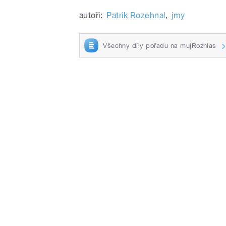
autoři:
Patrik Rozehnal
,
jmy
Všechny díly pořadu na mujRozhlas