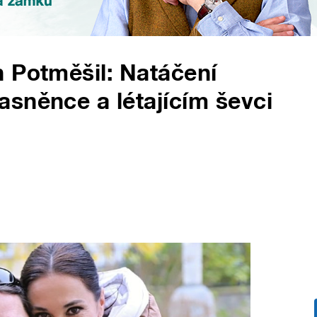
 Potměšil: Natáčení
sněnce a létajícím ševci