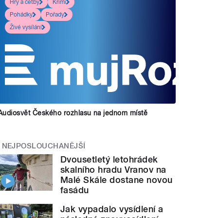
Hry a četby
Krimi
Pohádky
Pořady
Živé vysílání
Audiosvět Českého rozhlasu na jednom místě
NEJPOSLOUCHANĚJŠÍ
Dvousetletý letohrádek
skalního hradu Vranov na
Malé Skále dostane novou
fasádu
Jak vypadalo vysídlení a