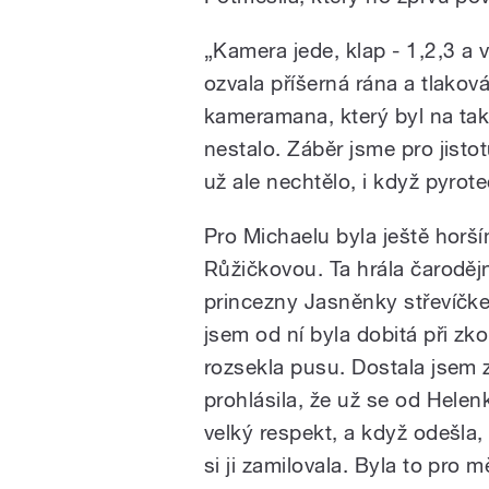
„Kamera jede, klap - 1,2,3 a 
ozvala příšerná rána a tlaková
kameramana, který byl na ta
nestalo. Záběr jsme pro jisto
už ale nechtělo, i když pyrote
Pro Michaelu byla ještě horš
Růžičkovou. Ta hrála čaroděj
princezny Jasněnky střevíčke
jsem od ní byla dobitá při zk
rozsekla pusu. Dostala jsem 
prohlásila, že už se od Helen
velký respekt, a když odešla,
si ji zamilovala. Byla to pro 