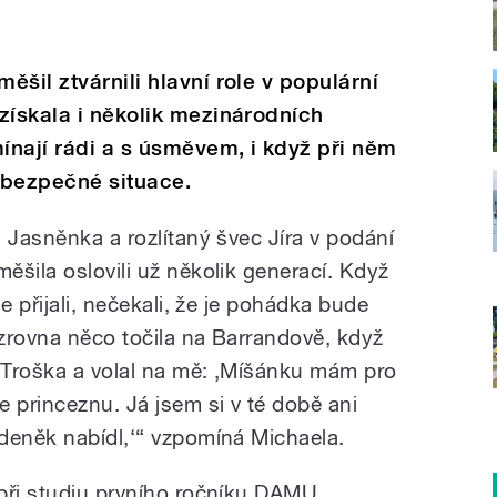
šil ztvárnili hlavní role v populární
získala i několik mezinárodních
ínají rádi a s úsměvem, i když při něm
nebezpečné situace.
 Jasněnka a rozlítaný švec Jíra v podání
šila oslovili už několik generací. Když
e přijali, nečekali, že je pohádka bude
 zrovna něco točila na Barrandově, když
k Troška a volal na mě: ‚Míšánku mám pro
princeznu. Já jsem si v té době ani
deněk nabídl,‘“ vzpomíná Michaela.
při studiu prvního ročníku DAMU.