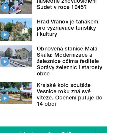
následné znovuosídlení
Sudet v roce 1945?
Hrad Vranov je tahákem
pro vyznavače turistiky
i kultury
Obnovená stanice Malá
Skála: Modernizace a
železnice očima ředitele
Správy železnic i starosty
obce
Krajské kolo soutěže
Vesnice roku zná své
vítěze. Ocenění putuje do
14 obcí