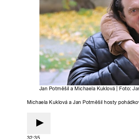
Jan Potměšil a Michaela Kuklová | Foto:
Ja
Michaela Kuklová a Jan Potměšil hosty pohádkov
32:35