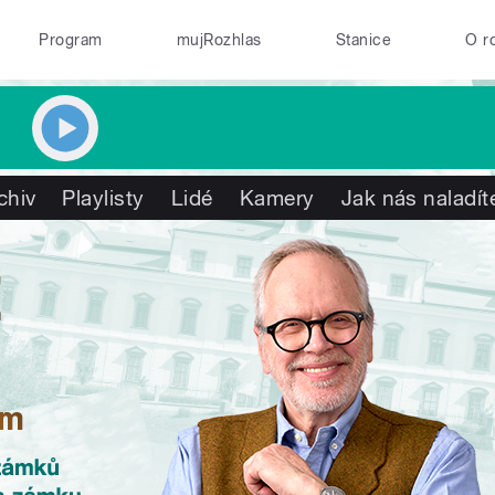
Program
mujRozhlas
Stanice
O r
chiv
Playlisty
Lidé
Kamery
Jak nás naladít