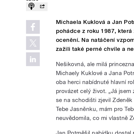
Michaela Kuklová a Jan Potmě
pohádce z roku 1987, která 
ocenění. Na natáčení vzpom
zažili také perné chvíle a 
Nešikovná, ale milá princezna
Michaely Kuklové a Jana Potmě
oba herci nabídnuté hlavní rol
provázet celý život. „Já jsem
se na schodišti zjevil Zdeně
Tebe Jasněnku, mám pro Tebe 
neuvědomila, co mi vlastně Z
Jan Potměšil nabídku dostal 