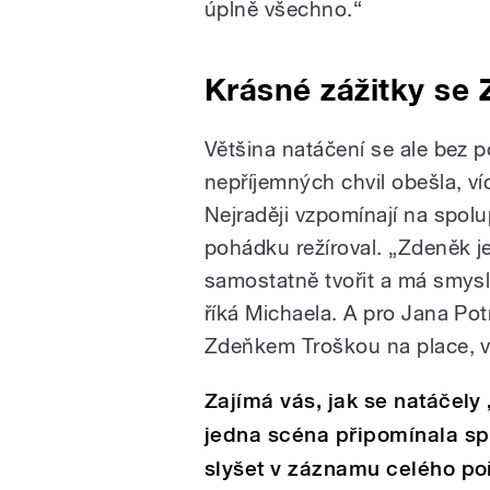
úplně všechno.“
Krásné zážitky se
Většina natáčení se ale bez
nepříjemných chvil obešla, v
Nejraději vzpomínají na spol
pohádku režíroval. „Zdeněk j
samostatně tvořit a má smysl
říká Michaela. A pro Jana Pot
Zdeňkem Troškou na place, v
Zajímá vás, jak se natáčely 
jedna scéna připomínala sp
slyšet v záznamu celého po