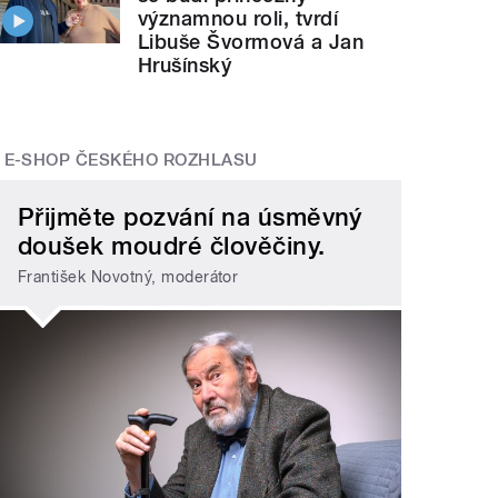
významnou roli, tvrdí
Libuše Švormová a Jan
Hrušínský
E-SHOP ČESKÉHO ROZHLASU
Přijměte pozvání na úsměvný
doušek moudré člověčiny.
František Novotný, moderátor