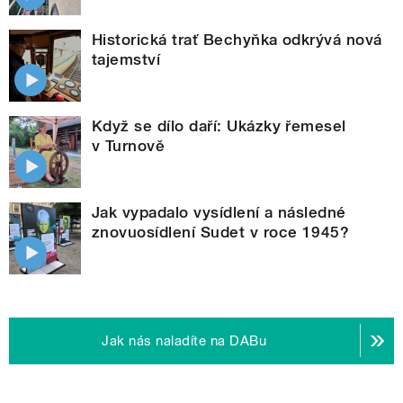
Historická trať Bechyňka odkrývá nová
tajemství
Když se dílo daří: Ukázky řemesel
v Turnově
Jak vypadalo vysídlení a následné
znovuosídlení Sudet v roce 1945?
Jak nás naladíte na DABu