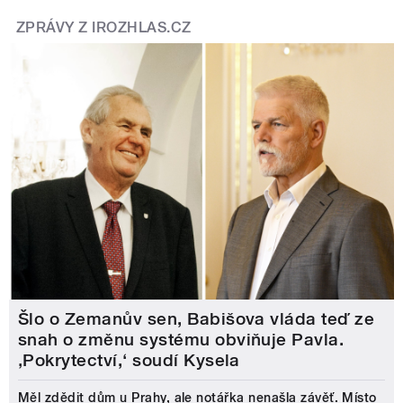
ZPRÁVY Z IROZHLAS.CZ
Šlo o Zemanův sen, Babišova vláda teď ze
snah o změnu systému obviňuje Pavla.
‚Pokrytectví,‘ soudí Kysela
Měl zdědit dům u Prahy, ale notářka nenašla závěť. Místo