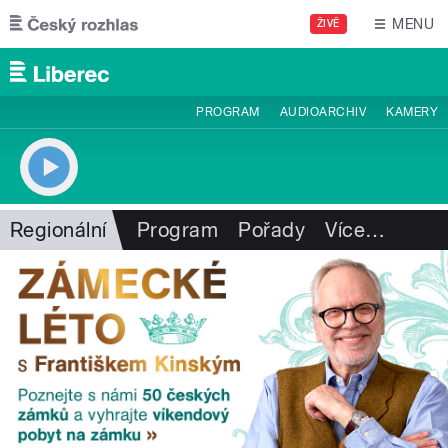
Přejít k hlavnímu obsahu
MENU
ŽIVĚ
PROGRAM
AUDIOARCHIV
KAMERY
Regionální
Program
Pořady
Více
…