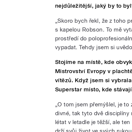
nejdůležitější, jaký by to by
„Skoro bych řekl, že z toho p
s kapelou Robson. To mě vyt
prostředí do poloprofesionáln
vypadat. Tehdy jsem si uvědom
Stojíme na místě, kde obvykl
Mistrovství Evropy v plachtě
vítězů. Když jsem si vybral
Superstar místo, kde stávají
„O tom jsem přemýšlel, je to 
divné, tak tyto dvě disciplí
létat v letadle je těžší, ale t
drží svůj život ve svých rukou,