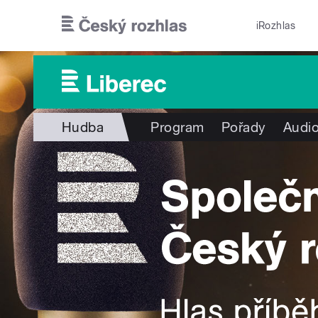
Přejít k hlavnímu obsahu
iRozhlas
Hudba
Program
Pořady
Audio