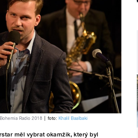
 Bohemia Radio 2018
|
foto:
Khalil Baalbaki
star měl vybrat okamžik, který byl