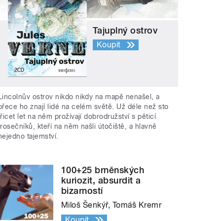
Tajuplný ostrov
Koupit
Lincolnův ostrov nikdo nikdy na mapě nenašel, a
přece ho znají lidé na celém světě. Už déle než sto
třicet let na něm prožívají dobrodružství s pěticí
trosečníků, kteří na něm našli útočiště, a hlavně
nejedno tajemství.
100+25 brněnských
kuriozit, absurdit a
bizarností
Miloš Šenkýř, Tomáš Kremr
Koupit