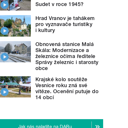
Sudet v roce 1945?
Hrad Vranov je tahákem
pro vyznavače turistiky
i kultury
Obnovená stanice Malá
Skála: Modernizace a
železnice očima ředitele
Správy železnic i starosty
obce
Krajské kolo soutěže
Vesnice roku zná své
vítěze. Ocenění putuje do
14 obcí
Jak nás naladíte na DABu