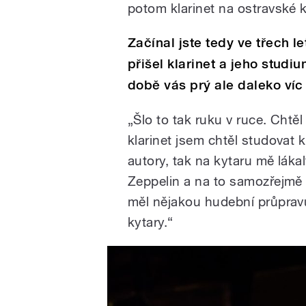
potom klarinet na ostravské k
Začínal jste tedy ve třech l
přišel klarinet a jeho studi
době vás prý ale daleko víc
„Šlo to tak ruku v ruce. Chtě
klarinet jsem chtěl studovat
autory, tak na kytaru mě lák
Zeppelin a na to samozřejmě 
měl nějakou hudební průprav
kytary.“