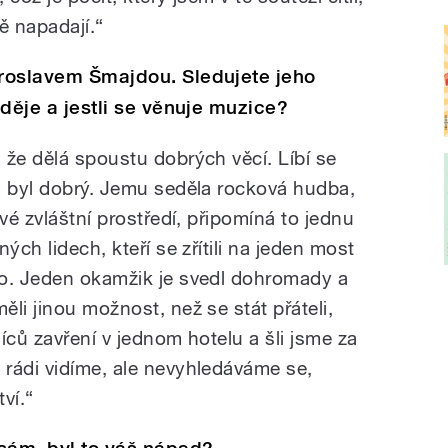
ě napadají.“
iroslavem Šmajdou. Sledujete jeho
m děje a jestli se věnuje muzice?
 že dělá spoustu dobrých věcí. Líbí se
m byl dobrý. Jemu seděla rocková hudba,
vé zvláštní prostředí, připomíná to jednu
ých lidech, kteří se zřítili na jeden most
ho. Jeden okamžik je svedl dohromady a
li jinou možnost, než se stát přáteli,
íců zavření v jednom hotelu a šli jsme za
rádi vidíme, ale nevyhledáváme se,
tví.“