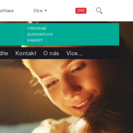
ozhlase
Více
ŽIVĚ
PROGRAM
AUDIOARCHIV
KAMERY
díte
Kontakt
O nás
Více
…