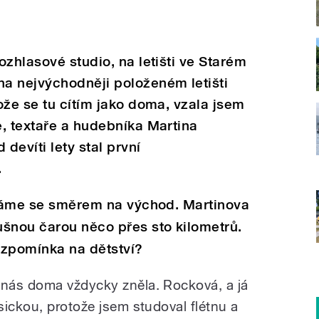
ozhlasové studio, na letišti ve Starém
a nejvýchodněji položeném letišti
ože se tu cítím jako doma, vzala jsem
, textaře a hudebníka Martina
devíti lety stal první
.
díváme se směrem na východ. Martinova
ušnou čarou něco přes sto kilometrů.
vzpomínka na dětství?
nás doma vždycky zněla. Rocková, a já
sickou, protože jsem studoval flétnu a