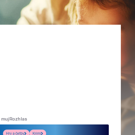
mujRozhlas
Hry a četby
Krimi