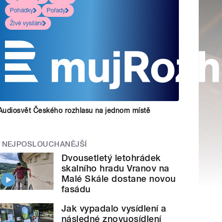
Pohádky
Pořady
Živé vysílání
Audiosvět Českého rozhlasu na jednom místě
NEJPOSLOUCHANĚJŠÍ
Dvousetletý letohrádek
skalního hradu Vranov na
Malé Skále dostane novou
fasádu
Jak vypadalo vysídlení a
následné znovuosídlení