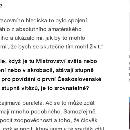
l?
racovního hlediska to bylo spojení
áhlo z absolutního amatérského
ího a ukázalo mi, jak by to mohlo
il, že bych se skutečně tím mohl živit.“
e, když je tu Mistrovství světa nebo
ní nebo v akrobacii, stávají stupně
a pro povídání o první Československé
 stupně vítězů, je to srovnatelné?
zajímavá paralela. Ač se to může zdát
ny mají mnoho podobného. Samozřejmě,
en pocit zodpovědnosti a toho, že člověk
 což je pocit, který jsem v té soutěži cítil,