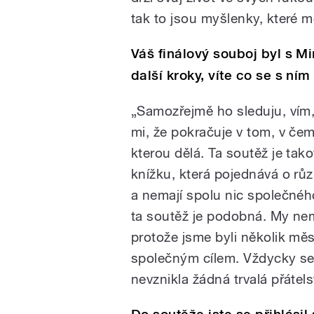
tak to jsou myšlenky, které m
Váš finálový souboj byl s M
další kroky, víte co se s ní
„Samozřejmě ho sleduju, vím,
mi, že pokračuje v tom, v če
kterou dělá. Ta soutěž je tako
knížku, která pojednává o různ
a nemají spolu nic společné
ta soutěž je podobná. My nemě
protože jsme byli několik měs
společným cílem. Vždycky se 
nevznikla žádná trvalá přátels