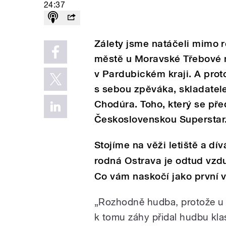
24:37
Zálety jsme natáčeli mimo r
městě u Moravské Třebové n
v Pardubickém kraji. A prot
s sebou zpěváka, skladatele
Chodúra. Toho, který se před 
Československou Superstar
Stojíme na věži letiště a 
rodná Ostrava je odtud vzd
Co vám naskočí jako první 
„Rozhodně hudba, protože u 
k tomu záhy přidal hudbu kla