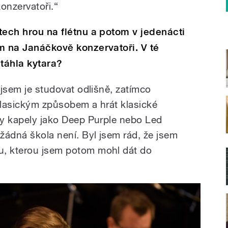
onzervatoři.“
etech hrou na flétnu a potom v jedenácti
um na Janáčkově konzervatoři. V té
 táhla kytara?
l jsem je studovat odlišně, zatímco
 klasickým způsobem a hrát klasické
aly kapely jako Deep Purple nebo Led
žádná škola není. Byl jsem rád, že jsem
u, kterou jsem potom mohl dát do