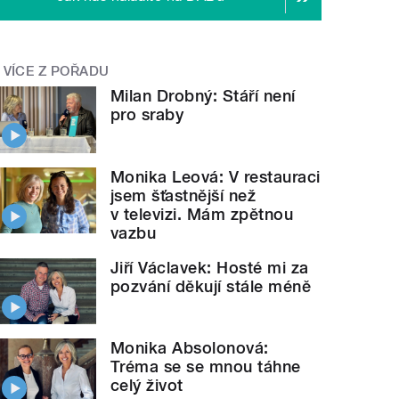
VÍCE Z POŘADU
Milan Drobný: Stáří není
pro sraby
Monika Leová: V restauraci
jsem šťastnější než
v televizi. Mám zpětnou
vazbu
Jiří Václavek: Hosté mi za
pozvání děkují stále méně
Monika Absolonová:
Tréma se se mnou táhne
celý život