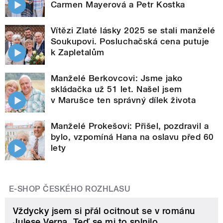
Carmen Mayerová a Petr Kostka
Vítězi Zlaté lásky 2025 se stali manželé
Soukupovi. Posluchačská cena putuje
k Zapletalům
Manželé Berkovcovi: Jsme jako
skládačka už 51 let. Našel jsem
v Marušce ten správný dílek života
Manželé Prokešovi: Přišel, pozdravil a
bylo, vzpomíná Hana na oslavu před 60
lety
E-SHOP ČESKÉHO ROZHLASU
Vždycky jsem si přál ocitnout se v románu
Julese Verna. Teď se mi to splnilo.