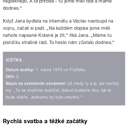
nejpěknější. A ta příroda – tu jsme měli rádi a máme
dodnes.“
Když Jana bydlela na internátu a Václav nastoupil na
vojnu, začali si psát. „Na každém dopise jsme měli
nahoře napsané Krásné je žít,“ říká Jana. „Máme tu
písničku strašně rádi. To heslo nám zůstalo dodnes.“
VIZITKA
Datum svatby:
1. srpna 1970 ve Fryštáku
Děti:
2
Nápis na svatebním oznámení:
Už nikdy ty a já, ale navždy
my. „To se snažíme dodržet, dokud budeme dva, tak to
bude dobře. Jednomu by bylo smutno.“
Rychlá svatba a těžké začátky