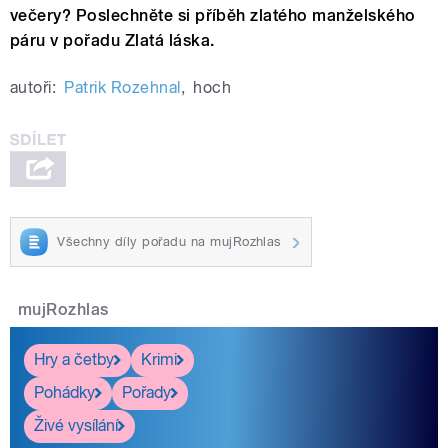
večery? Poslechněte si příběh zlatého manželského
páru v pořadu Zlatá láska.
autoři:
Patrik Rozehnal
,
hoch
Všechny díly pořadu na mujRozhlas
mujRozhlas
Hry a četby
Krimi
Pohádky
Pořady
Živé vysílání