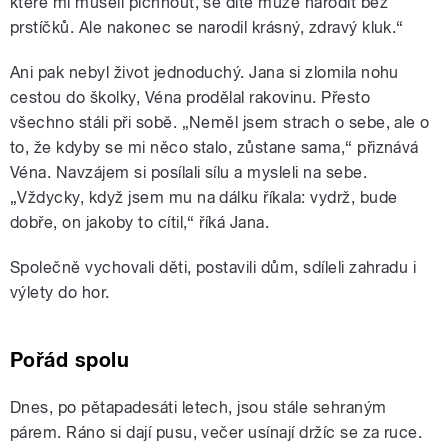
které mi museli píchnout, se dítě může narodit bez
prstíčků. Ale nakonec se narodil krásný, zdravý kluk.“
Ani pak nebyl život jednoduchý. Jana si zlomila nohu
cestou do školky, Véna prodělal rakovinu. Přesto
všechno stáli při sobě. „Neměl jsem strach o sebe, ale o
to, že kdyby se mi něco stalo, zůstane sama,“ přiznává
Véna. Navzájem si posílali sílu a mysleli na sebe.
„Vždycky, když jsem mu na dálku říkala: vydrž, bude
dobře, on jakoby to cítil,“ říká Jana.
Společně vychovali děti, postavili dům, sdíleli zahradu i
výlety do hor.
Pořád spolu
Dnes, po pětapadesáti letech, jsou stále sehraným
párem. Ráno si dají pusu, večer usínají držíc se za ruce.