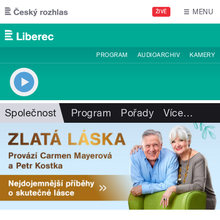
Přejít k hlavnímu obsahu
MENU
ŽIVĚ
PROGRAM
AUDIOARCHIV
KAMERY
Společnost
Program
Pořady
Více
…