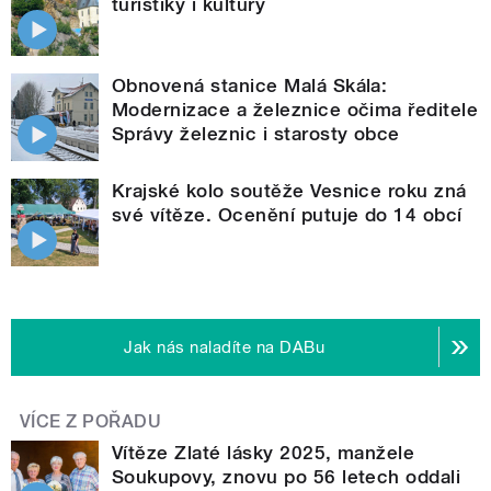
turistiky i kultury
Obnovená stanice Malá Skála:
Modernizace a železnice očima ředitele
Správy železnic i starosty obce
Krajské kolo soutěže Vesnice roku zná
své vítěze. Ocenění putuje do 14 obcí
Jak nás naladíte na DABu
VÍCE Z POŘADU
Vítěze Zlaté lásky 2025, manžele
Soukupovy, znovu po 56 letech oddali