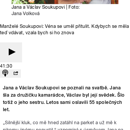
Jana a Václav Soukupovi | Foto:
Jana Volková
Manželé Soukupovi: Véna se uměl přitulit. Kdybych se měla
teď vdávat, vzala bych si ho znova
41:30
Jana a Václav Soukupovi se poznali na svatbě. Jana
šla za družičku kamarádce, Václav byl její svědek. Šlo
totiž o jeho sestru. Letos sami oslavili 55 společných
let.
„Silnější kluk, co mě hned zatáhl na parket a už mě k
nikomu jinému nepustil,“ vzpomíná s úsměvem Jana na