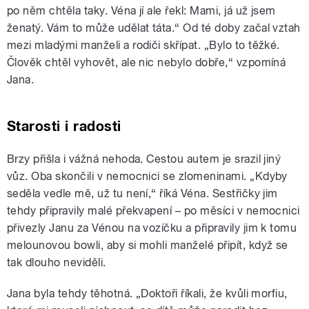
po něm chtěla taky. Véna jí ale řekl: Mami, já už jsem
ženatý. Vám to může udělat táta.“ Od té doby začal vztah
mezi mladými manželi a rodiči skřípat. „Bylo to těžké.
Člověk chtěl vyhovět, ale nic nebylo dobře,“ vzpomíná
Jana.
Starosti i radosti
Brzy přišla i vážná nehoda. Cestou autem je srazil jiný
vůz. Oba skončili v nemocnici se zlomeninami. „Kdyby
seděla vedle mě, už tu není,“ říká Véna. Sestřičky jim
tehdy připravily malé překvapení – po měsíci v nemocnici
přivezly Janu za Vénou na vozíčku a připravily jim k tomu
melounovou bowli, aby si mohli manželé připít, když se
tak dlouho neviděli.
Jana byla tehdy těhotná. „Doktoři říkali, že kvůli morfiu,