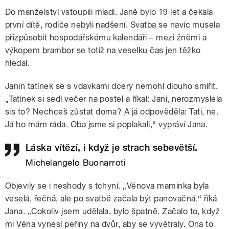
Do manželství vstoupili mladí. Janě bylo 19 let a čekala
první dítě, rodiče nebyli nadšení. Svatba se navíc musela
přizpůsobit hospodářskému kalendáři – mezi žněmi a
výkopem brambor se totiž na veselku čas jen těžko
hledal.
Janin tatínek se s vdavkami dcery nemohl dlouho smířit.
„Tatínek si sedl večer na postel a říkal: Jani, nerozmyslela
sis to? Nechceš zůstat doma? A já odpověděla: Tati, ne.
Já ho mám ráda. Oba jsme si poplakali,“ vypráví Jana.
Láska vítězí, i když je strach sebevětší.
Michelangelo Buonarroti
Objevily se i neshody s tchyní. „Vénova maminka byla
veselá, řečná, ale po svatbě začala být panovačná,“ říká
Jana. „Cokoliv jsem udělala, bylo špatně. Začalo to, když
mi Véna vynesl peřiny na dvůr, aby se vyvětraly. Ona to