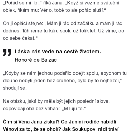
„Pořád se mi líbí,“ říká Jana. „Když si vezme sváteční
oblek, říkám mu: Véno, tobě to ale pořád sluší.“
On jí oplácí stejně: „Mám ji rád od začátku a mám ji rád
dodnes. Táhneme tu káru spolu už tolik let. Už víme, co
od sebe čekat.“
Láska nás vede na cestě životem.
Honoré de Balzac
„Kdyby se nám jednou podařilo odejít spolu, abychom tu
dlouho nebyli jeden bez druhého, bylo by to nejhezčí,“
shodují se.
Na otázku, jaká by měla být jejich poslední slova,
odpovídají oba bez váhání: „Miluju tě.“
Čím si Véna Janu získal? Co Janini rodiče nabídli
Vénovi za to, že se oholí? Jak Soukupovi rádi tráví