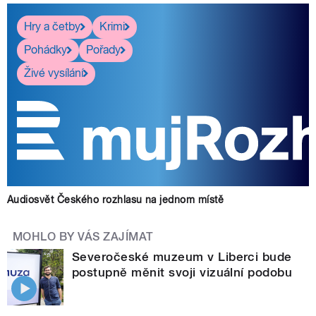
Hry a četby
Krimi
Pohádky
Pořady
Živé vysílání
Audiosvět Českého rozhlasu na jednom místě
MOHLO BY VÁS ZAJÍMAT
Severočeské muzeum v Liberci bude
postupně měnit svoji vizuální podobu