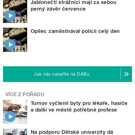
Jablonečtí strážníci mají za sebou
perný závěr července
Opilec zaměstnával policii celý den
Jak nás naladíte na DABu
VÍCE Z POŘADU
Turnov vyčlenil byty pro lékaře, hasiče
a další ve městě potřebné profese
Na podporu Dětské univerzity dá