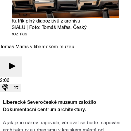
Kufřík plný diapozitivů z archivu
SIALU | Foto: Tomáš Mařas, Český
rozhlas
Tomáš Mařas v libereckém muzeu
2:06
Liberecké Severočeské muzeum založilo
Dokumentační centrum architektury.
A jak jeho název napovídá, věnovat se bude mapování
architektury a urbanismu v krajském městě od