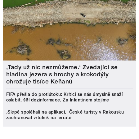
‚Tady už nic nezmůžeme.‘ Zvedající se
hladina jezera s hrochy a krokodýly
ohrožuje tisíce Keňanů
FIFA přešla do protiútoku: Kritici se nás úmyslně snaží
oslabit, šíří dezinformace. Za Infantinem stojíme
‚Slepě spoléhali na aplikaci.‘ České turisty v Rakousku
zachraňoval vrtulník na ferratě