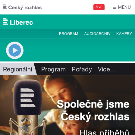
Přejít k hlavnímu obsahu
MENU
ŽIVĚ
PROGRAM
AUDIOARCHIV
KAMERY
Regionální
Program
Pořady
Více
…