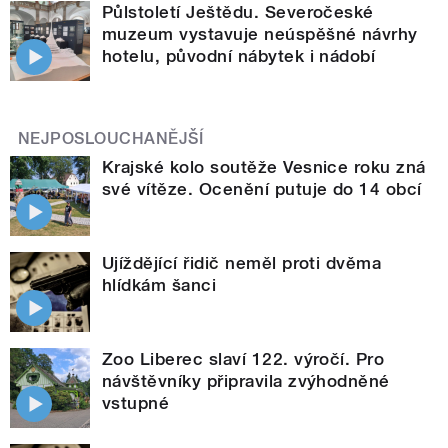
Půlstoletí Ještědu. Severočeské
muzeum vystavuje neúspěšné návrhy
hotelu, původní nábytek i nádobí
NEJPOSLOUCHANĚJŠÍ
Krajské kolo soutěže Vesnice roku zná
své vítěze. Ocenění putuje do 14 obcí
Ujíždějící řidič neměl proti dvěma
hlídkám šanci
Zoo Liberec slaví 122. výročí. Pro
návštěvníky připravila zvýhodněné
vstupné