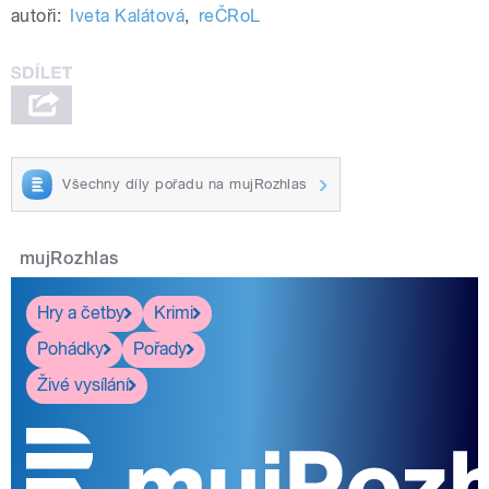
autoři:
Iveta Kalátová
,
reČRoL
Všechny díly pořadu na mujRozhlas
mujRozhlas
Hry a četby
Krimi
Pohádky
Pořady
Živé vysílání