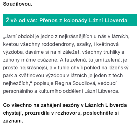
Soudilovou.
Živě od vás: Přenos z kolonády Lázní Libverda
„Jarní období je jedno z nejkrásnějších u nás v lázních,
kvetou všechny rododendrony, azalky, i květinová
výzdoba, dáváme si na ní záležet, všechny truhlíky a
záhony máme osázené. A ta zelená, ta jarní zelená, je
prostě nejkrásnější, a v tuhle chvíli pohled na lázeňský
park a květinovou výzdobu v lázních je jeden z těch
nejhezčích,“ popisuje Regina Soudilová, vedoucí
personálního a kulturního oddělení Lázní Libverda.
Co všechno na zahájení sezóny v Lázních Libverda
chystají, prozradila v rozhovoru, poslechněte si
záznam.