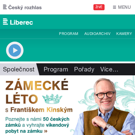
Přejít k hlavnímu obsahu
MENU
ŽIVĚ
PROGRAM
AUDIOARCHIV
KAMERY
Společnost
Program
Pořady
Více
…