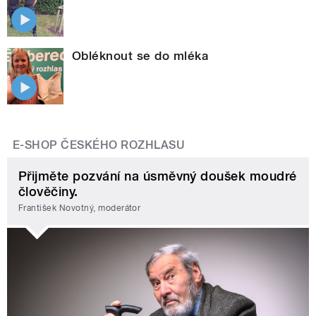
Obléknout se do mléka
E-SHOP ČESKÉHO ROZHLASU
Přijměte pozvání na úsměvný doušek moudré
člověčiny.
František Novotný, moderátor