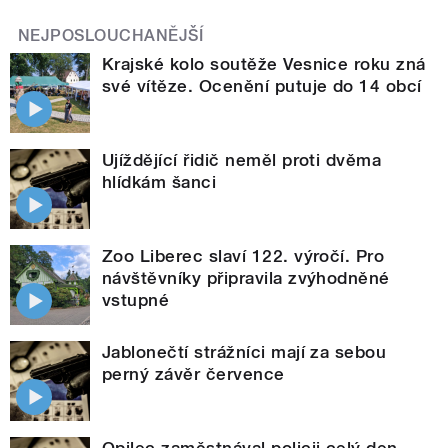
NEJPOSLOUCHANĚJŠÍ
Krajské kolo soutěže Vesnice roku zná
své vítěze. Ocenění putuje do 14 obcí
Ujíždějící řidič neměl proti dvěma
hlídkám šanci
Zoo Liberec slaví 122. výročí. Pro
návštěvníky připravila zvýhodněné
vstupné
Jablonečtí strážníci mají za sebou
perný závěr července
Opilec zaměstnával policii celý den