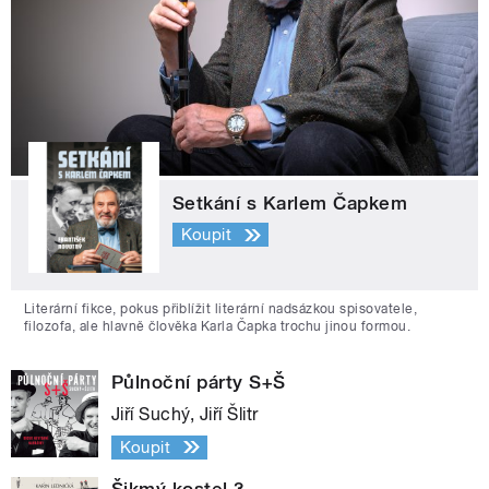
Setkání s Karlem Čapkem
Koupit
Literární fikce, pokus přiblížit literární nadsázkou spisovatele,
filozofa, ale hlavně člověka Karla Čapka trochu jinou formou.
Půlnoční párty S+Š
Jiří Suchý, Jiří Šlitr
Koupit
Šikmý kostel 3