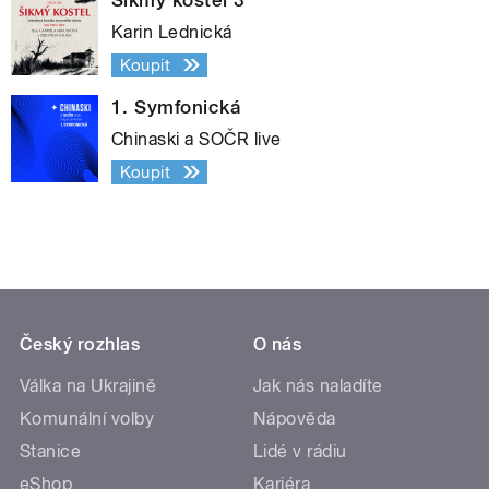
Karin Lednická
Koupit
1. Symfonická
Chinaski a SOČR live
Koupit
Český rozhlas
O nás
Válka na Ukrajině
Jak nás naladíte
Komunální volby
Nápověda
Stanice
Lidé v rádiu
eShop
Kariéra