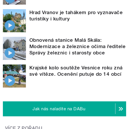
Hrad Vranov je tahákem pro vyznavače
turistiky i kultury
Obnovená stanice Malá Skála:
Modernizace a železnice očima ředitele
Správy železnic i starosty obce
Krajské kolo soutěže Vesnice roku zná
své vítěze. Ocenění putuje do 14 obcí
Jak nás naladíte na DABu
VÍCE Z POŘADU