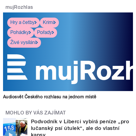
mujRozhlas
Hry a četby
Krimi
Pohádky
Pořady
Živé vysílání
Audiosvět Českého rozhlasu na jednom místě
MOHLO BY VÁS ZAJÍMAT
Podvodník v Liberci vybírá peníze „pro
lučanský psí útulek“, ale do vlastní
kapsy