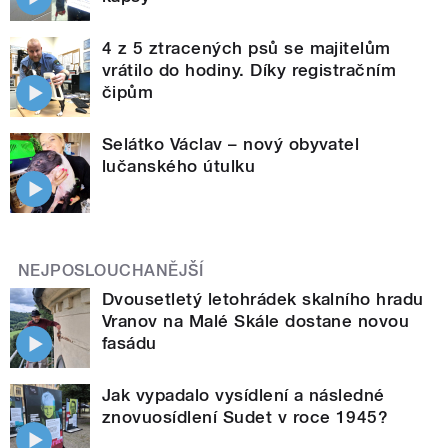
4 z 5 ztracených psů se majitelům
vrátilo do hodiny. Díky registračním
čipům
Selátko Václav – nový obyvatel
lučanského útulku
NEJPOSLOUCHANĚJŠÍ
Dvousetletý letohrádek skalního hradu
Vranov na Malé Skále dostane novou
fasádu
Jak vypadalo vysídlení a následné
znovuosídlení Sudet v roce 1945?