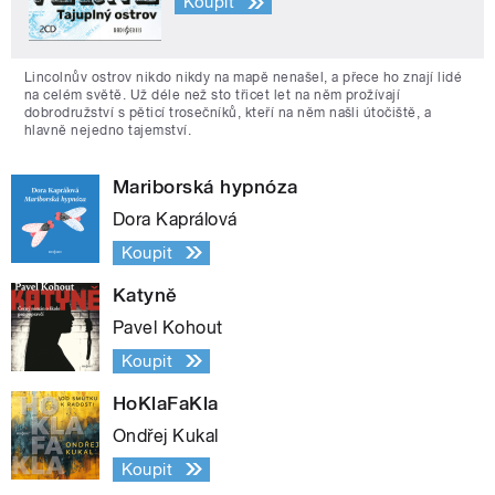
Koupit
Lincolnův ostrov nikdo nikdy na mapě nenašel, a přece ho znají lidé
na celém světě. Už déle než sto třicet let na něm prožívají
dobrodružství s pěticí trosečníků, kteří na něm našli útočiště, a
hlavně nejedno tajemství.
Mariborská hypnóza
Dora Kaprálová
Koupit
Katyně
Pavel Kohout
Koupit
HoKlaFaKla
Ondřej Kukal
Koupit