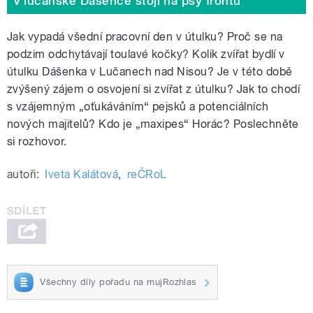
V lučanské Dášence stojí na psy frontu
Jak vypadá všední pracovní den v útulku? Proč se na
podzim odchytávají toulavé kočky? Kolik zvířat bydlí v
útulku Dášenka v Lučanech nad Nisou? Je v této době
zvýšený zájem o osvojení si zvířat z útulku? Jak to chodí
s vzájemným „oťukáváním“ pejsků a potenciálních
nových majitelů? Kdo je „maxipes“ Horác? Poslechněte
si rozhovor.
autoři:
Iveta Kalátová
,
reČRoL
Všechny díly pořadu na mujRozhlas