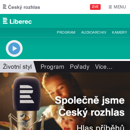
Přejít k hlavnímu obsahu
MENU
ŽIVĚ
PROGRAM
AUDIOARCHIV
KAMERY
Životní styl
Program
Pořady
Více
…