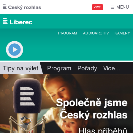
Přejít k hlavnímu obsahu
MENU
ŽIVĚ
PROGRAM
AUDIOARCHIV
KAMERY
Tipy na výlet
Program
Pořady
Více
…