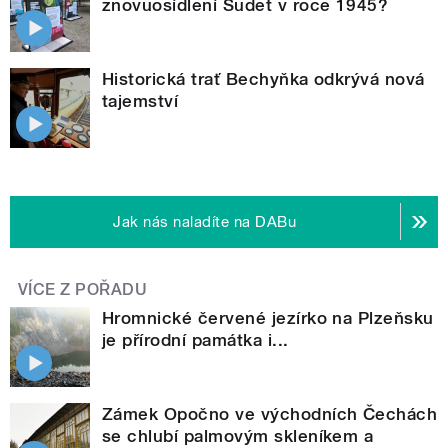
znovuosídlení Sudet v roce 1945?
Historická trať Bechyňka odkrývá nová
tajemství
Jak nás naladíte na DABu
VÍCE Z POŘADU
Hromnické červené jezírko na Plzeňsku
je přírodní památka i...
Zámek Opočno ve východních Čechách
se chlubí palmovým skleníkem a