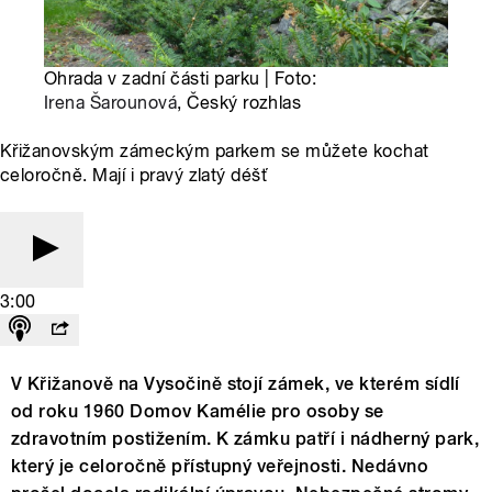
Ohrada v zadní části parku | Foto:
Irena Šarounová
, Český rozhlas
Křižanovským zámeckým parkem se můžete kochat
celoročně. Mají i pravý zlatý déšť
3:00
V Křižanově na Vysočině stojí zámek, ve kterém sídlí
od roku 1960 Domov Kamélie pro osoby se
zdravotním postižením. K zámku patří i nádherný park,
který je celoročně přístupný veřejnosti. Nedávno