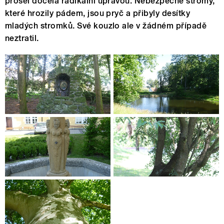
prošel docela radikální úpravou. Nebezpečné stromy,
které hrozily pádem, jsou pryč a přibyly desítky
mladých stromků. Své kouzlo ale v žádném případě
neztratil.