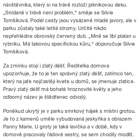
návštěvníka, který si na trávě rozloží piknikovou deku.
„Snídaně v trávě není problém,“ směje se Silvie
Tomšíková. Podél cesty jsou vysázené mladé javory, ale v
parku zůstaly také letité stromy. Určitě nikdo
nepřehlédne obrovský červený dub. „Mně se líbí platan u
rybníku. Má takovou specifickou kůru,“ doporučuje Silvie
Tomšíková.
Za zmínku stojí i zlatý déšť. Ředitelka domova
upozorňuje, že to je ten správný zlatý déšť, zatímco ten,
který na jaře nejčastěji kvete u domů, se jmenuje zlatice.
Pravý zlatý déšť má bohaté hroznovité květy a jeho
odborný název je štědřenec odvislý.
Poněkud ukrytý je v parku smrkový hájek s místní grotou.
Je to z kamenů uměle vybudovaná jeskyňka s obrazem
Panny Marie. U groty je také lavička a v době, kdy v
domově pracovaly řádové sestry, se sem chodily modlit.