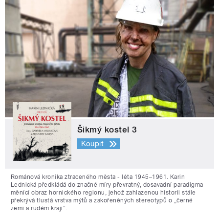
Šikmý kostel 3
Koupit
Románová kronika ztraceného města - léta 1945–1961. Karin
Lednická předkládá do značné míry převratný, dosavadní paradigma
měnící obraz hornického regionu, jehož zahlazenou historii stále
překrývá tlustá vrstva mýtů a zakořeněných stereotypů o „černé
zemi a rudém kraji“.