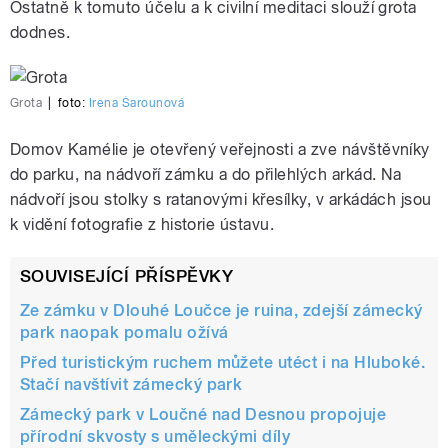
Ostatně k tomuto účelu a k civilní meditaci slouží grota
dodnes.
Grota
|
foto:
Irena Šarounová
Domov Kamélie je otevřený veřejnosti a zve návštěvníky
do parku, na nádvoří zámku a do přilehlých arkád. Na
nádvoří jsou stolky s ratanovými křesílky, v arkádách jsou
k vidění fotografie z historie ústavu.
SOUVISEJÍCÍ PŘÍSPĚVKY
Ze zámku v Dlouhé Loučce je ruina, zdejší zámecký
park naopak pomalu ožívá
Před turistickým ruchem můžete utéct i na Hluboké.
Stačí navštívit zámecký park
Zámecký park v Loučné nad Desnou propojuje
přírodní skvosty s uměleckými díly