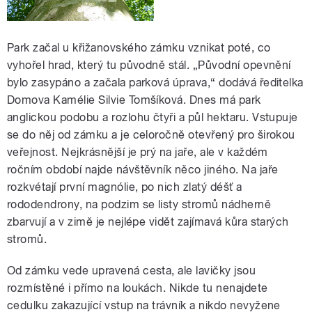
Park začal u křižanovského zámku vznikat poté, co
vyhořel hrad, který tu původně stál. „Původní opevnění
bylo zasypáno a začala parková úprava,“ dodává ředitelka
Domova Kamélie Silvie Tomšíková. Dnes má park
anglickou podobu a rozlohu čtyři a půl hektaru. Vstupuje
se do něj od zámku a je celoročně otevřený pro širokou
veřejnost. Nejkrásnější je prý na jaře, ale v každém
ročním období najde návštěvník něco jiného. Na jaře
rozkvétají první magnólie, po nich zlatý déšť a
rododendrony, na podzim se listy stromů nádherně
zbarvují a v zimě je nejlépe vidět zajímavá kůra starých
stromů.
Od zámku vede upravená cesta, ale lavičky jsou
rozmístěné i přímo na loukách. Nikde tu nenajdete
cedulku zakazující vstup na trávník a nikdo nevyžene