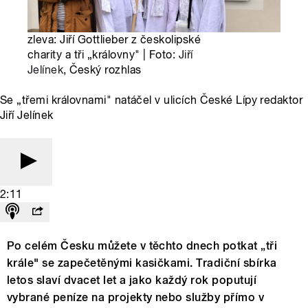
zleva: Jiří Gottlieber z českolipské
charity a tři „královny" | Foto:
Jiří
Jelínek
, Český rozhlas
Se „třemi královnami" natáčel v ulicích České Lípy redaktor
Jiří Jelínek
2:11
Po celém Česku můžete v těchto dnech potkat „tři
krále" se zapečetěnými kasičkami. Tradiční sbírka
letos slaví dvacet let a jako každý rok poputují
vybrané peníze na projekty nebo služby přímo v