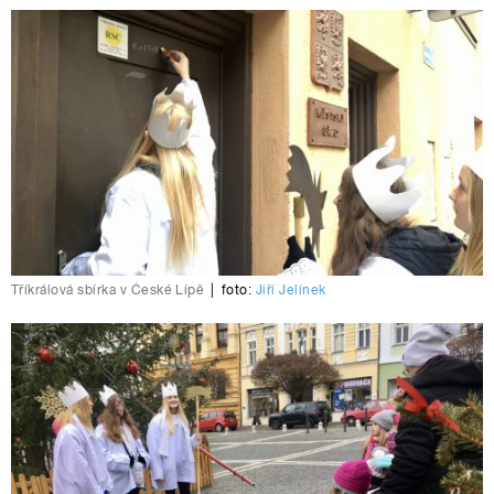
Tříkrálová sbírka v České Lípě
|
foto:
Jiří Jelínek