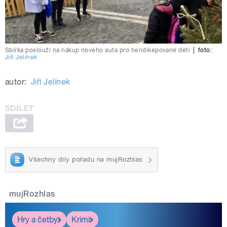
Sbírka poslouží na nákup nového auta pro hendikepované děti
|
foto:
Jiří Jelínek
autor:
Jiří Jelínek
Všechny díly pořadu na mujRozhlas
mujRozhlas
Hry a četby
Krimi