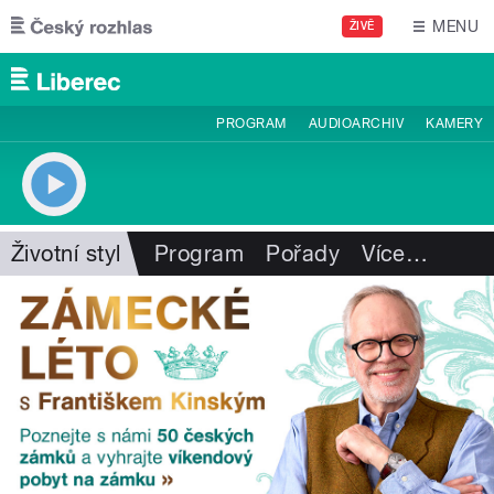
Přejít k hlavnímu obsahu
MENU
ŽIVĚ
PROGRAM
AUDIOARCHIV
KAMERY
Životní styl
Program
Pořady
Více
…