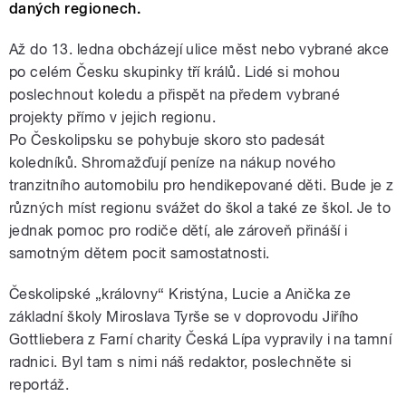
daných regionech.
Až do 13. ledna obcházejí ulice měst nebo vybrané akce
po celém Česku skupinky tří králů. Lidé si mohou
poslechnout koledu a přispět na předem vybrané
projekty přímo v jejich regionu.
Po Českolipsku se pohybuje skoro sto padesát
koledníků. Shromažďují peníze na nákup nového
tranzitního automobilu pro hendikepované děti. Bude je z
různých míst regionu svážet do škol a také ze škol. Je to
jednak pomoc pro rodiče dětí, ale zároveň přináší i
samotným dětem pocit samostatnosti.
Českolipské „královny“ Kristýna, Lucie a Anička ze
základní školy Miroslava Tyrše se v doprovodu Jiřího
Gottliebera z Farní charity Česká Lípa vypravily i na tamní
radnici. Byl tam s nimi náš redaktor, poslechněte si
reportáž.