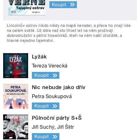
Koupit
Lincolnův ostrov nikdo nikdy na mapě nenašel, a přece ho znají lidé
na celém světě. Už déle než sto třicet let na něm prožívají
dobrodružství s pěticí trosečníků, kteří na něm našli útočiště, a
hlavně nejedno tajemství.
Lyžák
Tereza Verecká
Koupit
Nic nebude jako dřív
Petra Soukupová
Koupit
Půlnoční párty S+Š
Jiří Suchý, Jiří Šlitr
Koupit