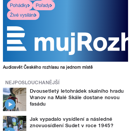
Pohádky
Pořady
Živé vysílání
Audiosvět Českého rozhlasu na jednom místě
NEJPOSLOUCHANĚJŠÍ
Dvousetletý letohrádek skalního hradu
Vranov na Malé Skále dostane novou
fasádu
Jak vypadalo vysídlení a následné
znovuosídlení Sudet v roce 1945?