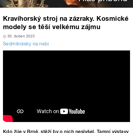
Kravíhorský stroj na zázraky. Kosmické
modely se těší velkému zájmu
30. duben 2023
Sedmikrásky na nebi
Kdo žije v Brně, stěží by o nich neslyšel. Tamní výstavy