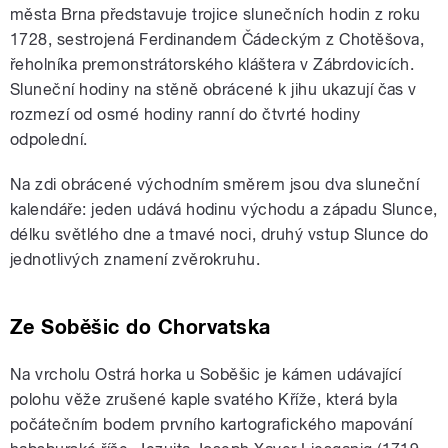
města Brna představuje trojice slunečních hodin z roku
1728, sestrojená Ferdinandem Čádeckým z Chotěšova,
řeholníka premonstrátorského kláštera v Zábrdovicích.
Sluneční hodiny na stěně obrácené k jihu ukazují čas v
rozmezí od osmé hodiny ranní do čtvrté hodiny
odpolední.
Na zdi obrácené východním směrem jsou dva sluneční
kalendáře: jeden udává hodinu východu a západu Slunce,
délku světlého dne a tmavé noci, druhý vstup Slunce do
jednotlivých znamení zvěrokruhu.
Ze Soběšic do Chorvatska
Na vrcholu Ostrá horka u Soběšic je kámen udávající
polohu věže zrušené kaple svatého Kříže, která byla
počátečním bodem prvního kartografického mapování