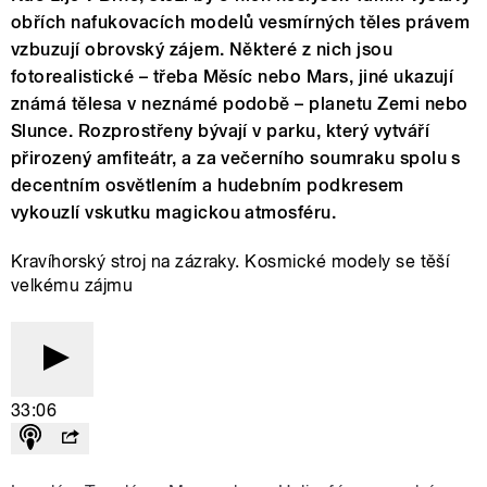
obřích nafukovacích modelů vesmírných těles právem
vzbuzují obrovský zájem. Některé z nich jsou
fotorealistické – třeba Měsíc nebo Mars, jiné ukazují
známá tělesa v neznámé podobě – planetu Zemi nebo
Slunce. Rozprostřeny bývají v parku, který vytváří
přirozený amfiteátr, a za večerního soumraku spolu s
decentním osvětlením a hudebním podkresem
vykouzlí vskutku magickou atmosféru.
Kravíhorský stroj na zázraky. Kosmické modely se těší
velkému zájmu
33:06