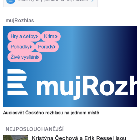
mujRozhlas
Hry a četby
Krimi
Pohádky
Pořady
Živé vysílání
Audiosvět Českého rozhlasu na jednom místě
NEJPOSLOUCHANĚJŠÍ
Kristýna Čechová a Erik Ressel jsou