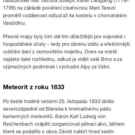
habsburské říše. Jezuita Joseph Xaver Liesganig (1719–
1799) na základě pověření císařovnou Marií Terezií
proměřil vzdálenost odtud až ke kostelu v chorvatském
Varaždinu.
Přesné mapy byly čím dál tím důležitější pro vojenské i
hospodářské účely – tedy pro obranu státu a efektivnější
vybírání daní z nemovitého majetku. Dnes na místě
najdete také rozhlednu, odkud je vidět celé Brno a za
výjimečných podmínek i východní Alpy za Vídní.
Meteorit z roku 1833
Po šesté hodině večerní 25. listopadu 1833 došlo
severozápadně od Blanska k hromadnému pádu
kamenných meteoritů. Baron Karl Ludwig von
Reichenbach vzápětí zorganizoval pátrací akci, během
které se podařilo u obce Závist nalézt hned sedm