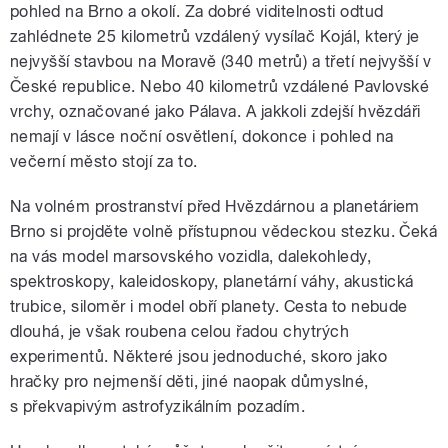
pohled na Brno a okolí. Za dobré viditelnosti odtud
zahlédnete 25 kilometrů vzdálený vysílač Kojál, který je
nejvyšší stavbou na Moravě (340 metrů) a třetí nejvyšší v
České republice. Nebo 40 kilometrů vzdálené Pavlovské
vrchy, označované jako Pálava. A jakkoli zdejší hvězdáři
nemají v lásce noční osvětlení, dokonce i pohled na
večerní město stojí za to.
Na volném prostranství před Hvězdárnou a planetáriem
Brno si projděte volně přístupnou vědeckou stezku. Čeká
na vás model marsovského vozidla, dalekohledy,
spektroskopy, kaleidoskopy, planetární váhy, akustická
trubice, siloměr i model obří planety. Cesta to nebude
dlouhá, je však roubena celou řadou chytrých
experimentů. Některé jsou jednoduché, skoro jako
hračky pro nejmenší děti, jiné naopak důmyslné,
s překvapivým astrofyzikálním pozadím.