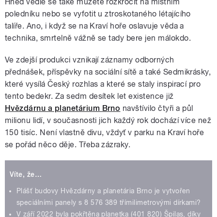
Hned vedle se také můžete rozkročit na místním
poledníku nebo se vyfotit u ztroskotaného létajícího
talíře. Ano, i když se na Kraví hoře oslavuje věda a
technika, smrtelně vážně se tady bere jen málokdo.
Ve zdejší produkci vznikají záznamy odborných
přednášek, příspěvky na sociální sítě a také Sedmikrásky,
které vysílá Český rozhlas a které se staly inspirací pro
tento bedekr. Za sedm desítek let existence již
Hvězdárnu a planetárium Brno
navštívilo čtyři a půl
milionu lidí, v současnosti jich každý rok dochází více než
150 tisíc. Není vlastně divu, vždyť v parku na Kraví hoře
se pořád něco děje. Třeba zázraky.
Víte, že…
Plášť budovy Hvězdárny a planetária Brno je vytvořen
speciálními panely s 8 576 389 třímilimetrovými dírkami?
V září 2022 byla pokřtěna planetka (401 820) Špilas, díky