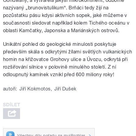
Gondwany, a vytvářela jakýsi mikrokontinent, odborně
nazývaný „brunovistulikum“. Brňáci tedy žijí na
pozůstatku pásu kdysi aktivních sopek, jaké můžeme v
současnosti sledovat například kolem Tichého oceánu v
oblasti Kamčatky, Japonska a Mariánských ostrovů.
Unikátní pohled do geologické minulosti poskytuje
především skála s odkrytými žílami světlých vulkanických
hornin na křižovatce Grohovy ulice a Úvozu, odkrytá při
rozšiřování silnice v polovině minulého století. Z ní
odloupnutý kamínek vznikl před 600 miliony roky!
autoři:
Jiří Kokmotos
,
Jiří Dušek
Všechny díly pořadu na mujRozhlas