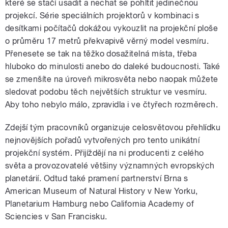
které se stačí usadit a nechat se pohltit jedinečnou
projekcí. Série speciálních projektorů v kombinaci s
desítkami počítačů dokážou vykouzlit na projekční ploše
o průměru 17 metrů překvapivě věrný model vesmíru.
Přenesete se tak na těžko dosažitelná místa, třeba
hluboko do minulosti anebo do daleké budoucnosti. Také
se zmenšíte na úroveň mikrosvěta nebo naopak můžete
sledovat podobu těch největších struktur ve vesmíru.
Aby toho nebylo málo, zpravidla i ve čtyřech rozměrech.
Zdejší tým pracovníků organizuje celosvětovou přehlídku
nejnovějších pořadů vytvořených pro tento unikátní
projekční systém. Přijíždějí na ni producenti z celého
světa a provozovatelé většiny významných evropských
planetárií. Odtud také pramení partnerství Brna s
American Museum of Natural History v New Yorku,
Planetarium Hamburg nebo California Academy of
Sciencies v San Francisku.