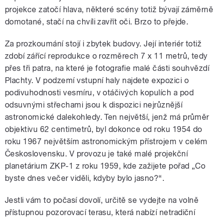
projekce zatočí hlava, některé scény totiž bývají záměrně
domotané, stačí na chvíli zavřít oči. Brzo to přejde.
Za prozkoumání stojí i zbytek budovy. Její interiér totiž
zdobí zářící reprodukce o rozměrech 7 x 11 metrů, tedy
přes tři patra, na které je fotografie malé části souhvězdí
Plachty. V podzemí vstupní haly najdete expozici o
podivuhodnosti vesmíru, v otáčivých kopulích a pod
odsuvnými střechami jsou k dispozici nejrůznější
astronomické dalekohledy. Ten největší, jenž má průměr
objektivu 62 centimetrů, byl dokonce od roku 1954 do
roku 1967 největším astronomickým přístrojem v celém
Československu. V provozu je také malé projekční
planetárium ZKP-1 z roku 1959, kde zažijete pořad „Co
byste dnes večer viděli, kdyby bylo jasno?“.
Jestli vám to počasí dovolí, určitě se vydejte na volně
přístupnou pozorovací terasu, která nabízí netradiční