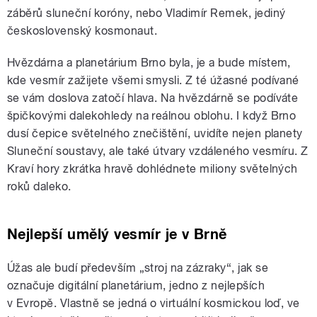
záběrů sluneční koróny, nebo Vladimír Remek, jediný
československý kosmonaut.
Hvězdárna a planetárium Brno byla, je a bude místem,
kde vesmír zažijete všemi smysli. Z té úžasné podívané
se vám doslova zatočí hlava. Na hvězdárně se podíváte
špičkovými dalekohledy na reálnou oblohu. I když Brno
dusí čepice světelného znečištění, uvidíte nejen planety
Sluneční soustavy, ale také útvary vzdáleného vesmíru. Z
Kraví hory zkrátka hravě dohlédnete miliony světelných
roků daleko.
Nejlepší umělý vesmír je v Brně
Úžas ale budí především „stroj na zázraky“, jak se
označuje digitální planetárium, jedno z nejlepších
v Evropě. Vlastně se jedná o virtuální kosmickou loď, ve