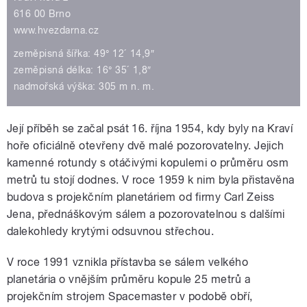
616 00 Brno
www.hvezdarna.cz
zeměpisná šířka: 49° 12´ 14,9″
zeměpisná délka: 16° 35´ 1,8″
nadmořská výška: 305 m n. m.
Její příběh se začal psát 16. října 1954, kdy byly na Kraví
hoře oficiálně otevřeny dvě malé pozorovatelny. Jejich
kamenné rotundy s otáčivými kopulemi o průměru osm
metrů tu stojí dodnes. V roce 1959 k nim byla přistavěna
budova s projekčním planetáriem od firmy Carl Zeiss
Jena, přednáškovým sálem a pozorovatelnou s dalšími
dalekohledy krytými odsuvnou střechou.
V roce 1991 vznikla přístavba se sálem velkého
planetária o vnějším průměru kopule 25 metrů a
projekčním strojem Spacemaster v podobě obří,