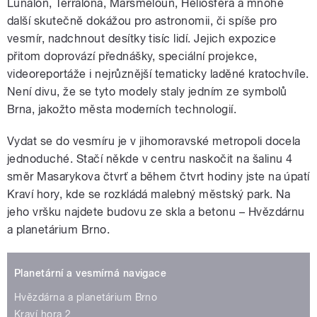
Lunalón, Terralóna, Marsmeloun, Heliosféra a mnohé
další skutečně dokážou pro astronomii, či spíše pro
vesmír, nadchnout desítky tisíc lidí. Jejich expozice
přitom doprovází přednášky, speciální projekce,
videoreportáže i nejrůznější tematicky laděné kratochvíle.
Není divu, že se tyto modely staly jedním ze symbolů
Brna, jakožto města moderních technologií.
Vydat se do vesmíru je v jihomoravské metropoli docela
jednoduché. Stačí někde v centru naskočit na šalinu 4
směr Masarykova čtvrť a během čtvrt hodiny jste na úpatí
Kraví hory, kde se rozkládá malebný městský park. Na
jeho vršku najdete budovu ze skla a betonu – Hvězdárnu
a planetárium Brno.
Planetární a vesmírná navigace
Hvězdárna a planetárium Brno
Kraví hora 2