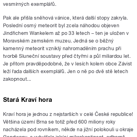
vesmírných exemplářů.
Pak ale přišla sněhová vánice, která další stopy zakryla.
Poslední osmý meteorit byl zcela náhodou objeven
Jindřichem Wankelem až po 33 letech – ten je uložen v
Moravském zemském muzeu. Jedná se o běžný
kamenný meteorit vzniklý nahromaděním prachu při
tvorbě Sluneční soustavy před čtyřmi a půl miliardou let.
Je přitom pravděpodobné, že v lesích kolem obce Závist
leží řada dalších exemplářů. Jen o ně po dvě stě letech
zakopnout...
Stará Kraví hora
Kraví hora je jednou z nejstarších v celé České republice!
Většina území Brna se totiž před 600 miliony roky
nacházela pod rovníkem, někde na jižní polokouli u okraje