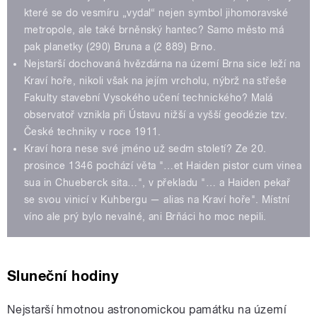
které se do vesmíru „vydal“ nejen symbol jihomoravské
metropole, ale také brněnský hantec? Samo město má
pak planetky (290) Bruna a (2 889) Brno.
Nejstarší dochovaná hvězdárna na území Brna sice leží na
Kraví hoře, nikoli však na jejím vrcholu, nýbrž na střeše
Fakulty stavební Vysokého učení technického? Malá
observatoř vznikla při Ústavu nižší a vyšší geodézie tzv.
České techniky v roce 1911.
Kraví hora nese své jméno už sedm století? Ze 20.
prosince 1346 pochází věta "…et Haiden pistor cum vinea
sua in Chueberck sita…", v překladu "… a Haiden pekař
se svou vinicí v Kuhbergu — alias na Kraví hoře". Místní
víno ale prý bylo nevalné, ani Brňáci ho moc nepili.
Sluneční hodiny
Nejstarší hmotnou astronomickou památku na území