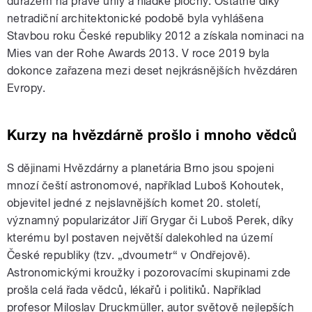
důrazem na pravé úhly a hladké plochy. Ostatně díky
netradiční architektonické podobě byla vyhlášena
Stavbou roku České republiky 2012 a získala nominaci na
Mies van der Rohe Awards 2013. V roce 2019 byla
dokonce zařazena mezi deset nejkrásnějších hvězdáren
Evropy.
Kurzy na hvězdárně prošlo i mnoho vědců
S dějinami Hvězdárny a planetária Brno jsou spojeni
mnozí čeští astronomové, například Luboš Kohoutek,
objevitel jedné z nejslavnějších komet 20. století,
významný popularizátor Jiří Grygar či Luboš Perek, díky
kterému byl postaven největší dalekohled na území
České republiky (tzv. „dvoumetr“ v Ondřejově).
Astronomickými kroužky i pozorovacími skupinami zde
prošla celá řada vědců, lékařů i politiků. Například
profesor Miloslav Druckmüller, autor světově nejlepších