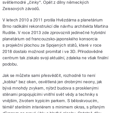
světlemodré „činky“. Opět z dílny německých
Zeissových závodů.
V letech 2010 a 2011 prošla Hvězdárna a planetárium
Brno radikální rekonstrukcí dle návrhu architekta Martina
Rudiše. V roce 2013 zde zprovoznili jedinečné hybridní
planetárium od francouzsko-japonského konsorcia
s projekční plochou ze Spojených států, které v roce
2018 dostalo možnost promítat i ve 3D. Přírodovědné
centrum tak získalo svoji aktuální, zdaleka ne však finální
podobu.
Jak se můžete sami přesvědčit, rozhodně to není
„kobka“ bez oken, osvětlená jen drobnými neony, jak
bývá mnohdy zvykem, nýbrž budova s prosklenými
stěnami propojujícími vnitřní svět vědy a techniky s
vnějším, životem kypícím parkem. S běloskvoucím,
téměř sterilním interiérem s minimem okras, s přísným