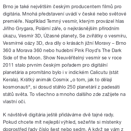
Brno je také největším českým producentem filmů pro
digitária. Mnohá představení uvádí v české nebo světové
premiéře. Například Temný vesmír, kterým provázel hlas
Jiřího Grygara, Polární záře, o nejkrásnějším přírodním
úkazu, Vesmír 3D, Úžasné planety, Se zvířátky o vesmíru,
Vesmírné oázy 3D, dva díly o krásách jižní Moravy – Brno
360 a Morava 360 nebo hudební Pink Floyd’s The Dark
Side of the Moon. Show Neuvěřitelný vesmír se v roce
2011 stalo prvním českým pořadem pro digitální
planetária a promítáno bylo i v indickém Calicutu (stát
Kerala). Krátký animák Cosmix „o tom, jak to dělají
kosmonauti“, si dosud stáhlo 250 planetárií z padesáti
států světa. To všechno a mnoho dalšího zde zažijete na
vlastní oči.
K návštěvě digitária ještě přidáváme dvě tajné rady.
Pokud chcete mít nejlepší výhled, sežeňte si místenky
doprostřed řady číslo šest nebo sedm. A když se vám z