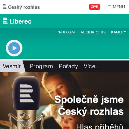
Přejít k hlavnímu obsahu
MENU
ŽIVĚ
PROGRAM
AUDIOARCHIV
KAMERY
Vesmír
Program
Pořady
Více
…