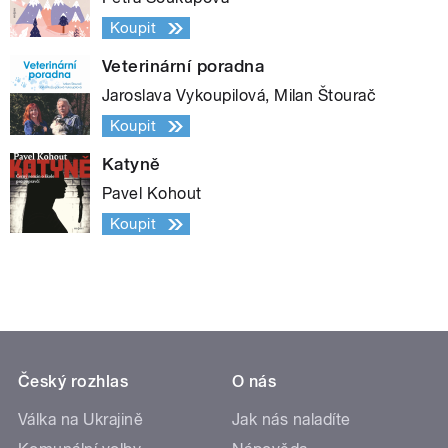
Koupit
Veterinární poradna
Jaroslava Vykoupilová, Milan Štourač
Koupit
Katyně
Pavel Kohout
Koupit
Český rozhlas
O nás
Válka na Ukrajině
Jak nás naladíte