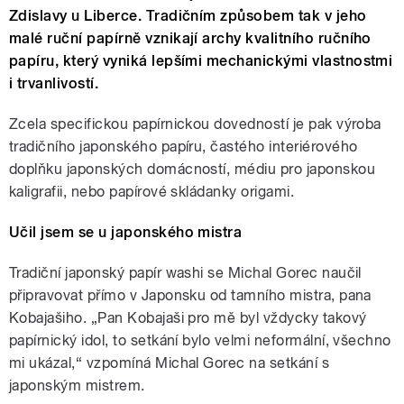
Zdislavy u Liberce. Tradičním způsobem tak v jeho
malé ruční papírně vznikají archy kvalitního ručního
papíru, který vyniká lepšími mechanickými vlastnostmi
i trvanlivostí.
Zcela specifickou papírnickou dovedností je pak výroba
tradičního japonského papíru, častého interiérového
doplňku japonských domácností, médiu pro japonskou
kaligrafii, nebo papírové skládanky origami.
Učil jsem se u japonského mistra
Tradiční japonský papír washi se Michal Gorec naučil
připravovat přímo v Japonsku od tamního mistra, pana
Kobajašiho. „Pan Kobajaši pro mě byl vždycky takový
papírnický idol, to setkání bylo velmi neformální, všechno
mi ukázal,“ vzpomíná Michal Gorec na setkání s
japonským mistrem.