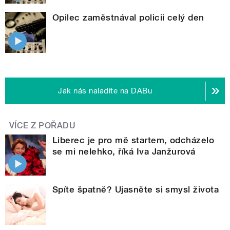
Opilec zaměstnával policii celý den
Jak nás naladíte na DABu
VÍCE Z POŘADU
Liberec je pro mě startem, odcházelo
se mi nelehko, říká Iva Janžurová
Spíte špatně? Ujasněte si smysl života