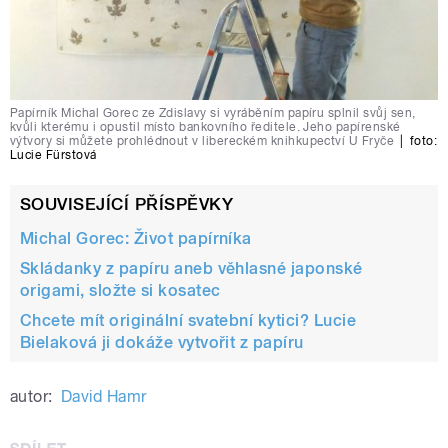
Papírník Michal Gorec ze Zdislavy si vyráběním papíru splnil svůj sen,
kvůli kterému i opustil místo bankovního ředitele. Jeho papírenské
výtvory si můžete prohlédnout v libereckém knihkupectví U Fryče
|
foto:
Lucie Fürstová
SOUVISEJÍCÍ PŘÍSPĚVKY
Michal Gorec: Život papírníka
Skládanky z papíru aneb věhlasné japonské
origami, složte si kosatec
Chcete mít originální svatební kytici? Lucie
Bielaková ji dokáže vytvořit z papíru
autor:
David Hamr