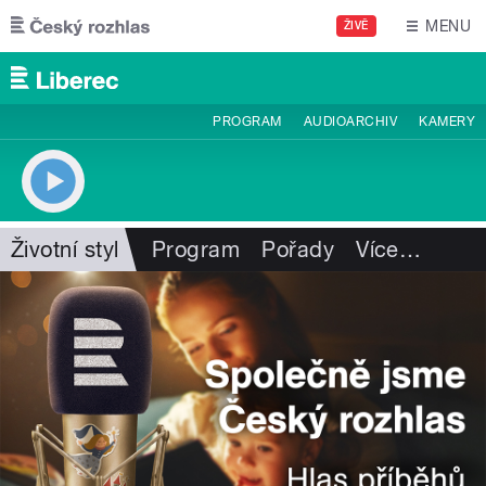
Přejít k hlavnímu obsahu
MENU
ŽIVĚ
PROGRAM
AUDIOARCHIV
KAMERY
Životní styl
Program
Pořady
Více
…