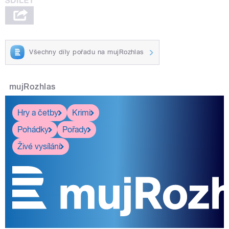
Všechny díly pořadu na mujRozhlas
mujRozhlas
Hry a četby
Krimi
Pohádky
Pořady
Živé vysílání