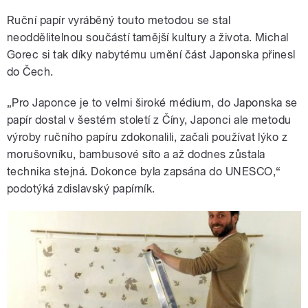
Ruční papír vyráběný touto metodou se stal
neoddělitelnou součástí tamější kultury a života. Michal
Gorec si tak díky nabytému umění část Japonska přinesl
do Čech.
„Pro Japonce je to velmi široké médium, do Japonska se
papír dostal v šestém století z Číny, Japonci ale metodu
výroby ručního papíru zdokonalili, začali používat lýko z
morušovníku, bambusové síto a až dodnes zůstala
technika stejná. Dokonce byla zapsána do UNESCO,“
podotýká zdislavský papírník.