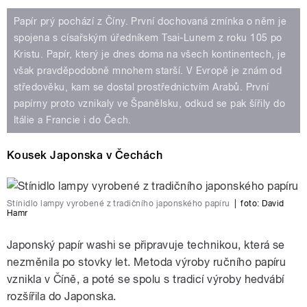
Papír prý pochází z Číny. První dochovaná zmínka o něm je
spojena s císařským úředníkem Tsai-Lunem z roku 105 po
Kristu. Papír, který je dnes doma na všech kontinentech, je
však pravděpodobně mnohem starší. V Evropě je znám od
středověku, kam se dostal prostřednictvím Arabů. První
papírny proto vznikaly ve Španělsku, odkud se pak šířily do
Itálie a Francie i do Čech.
Kousek Japonska v Čechách
Stínidlo lampy vyrobené z tradičního japonského papíru
|
foto: David
Hamr
Japonský papír washi se připravuje technikou, která se
nezměnila po stovky let. Metoda výroby ručního papíru
vznikla v Číně, a poté se spolu s tradicí výroby hedvábí
rozšířila do Japonska.