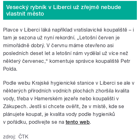
Vesecký rybník v Liberci už zřejmě nebude
vlastnit město
Plavce v Liberci láká například vratislavické koupaliště – i
tam je sezona už nyní rekordní. „Letošní červen je
mimořádně dobrý. V červnu máme otevřeno asi
posledních deset let a letošní nám vydělal už více než
některý červenec,“ komentuje správce koupaliště Petr
Polda.
Podle webu Krajské hygienické stanice v Liberci se ale v
některých přírodních vodních plochách zhoršila kvalita
vody, třeba v Hamerském jezeře nebo koupališti v
Zákupech. Jestli si chcete ověřit, že v místě, kde se
plánujete koupat, je kvalita vody podle hygieniků
v pořádku, podívejte se na
tento web
.
zdroj:
ČTK