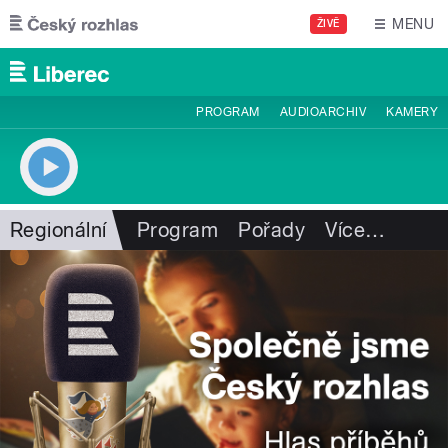
Přejít k hlavnímu obsahu
MENU
ŽIVĚ
PROGRAM
AUDIOARCHIV
KAMERY
Regionální
Program
Pořady
Více
…