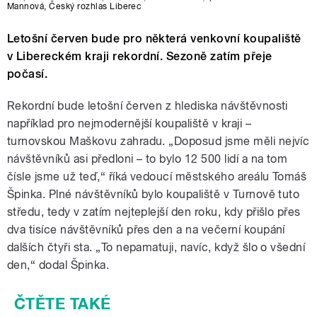
Mannová
,
Český rozhlas Liberec
Letošní červen bude pro některá venkovní koupaliště
v Libereckém kraji rekordní. Sezoně zatím přeje
počasí.
Rekordní bude letošní červen z hlediska návštěvnosti
například pro nejmodernější koupaliště v kraji –
turnovskou Maškovu zahradu. „Doposud jsme měli nejvíc
návštěvníků asi předloni – to bylo 12 500 lidí a na tom
čísle jsme už teď,“ říká vedoucí městského areálu Tomáš
Špinka. Plné návštěvníků bylo koupaliště v Turnově tuto
středu, tedy v zatím nejteplejší den roku, kdy přišlo přes
dva tisíce návštěvníků přes den a na večerní koupání
dalších čtyři sta. „To nepamatuji, navíc, když šlo o všední
den,“ dodal Špinka.