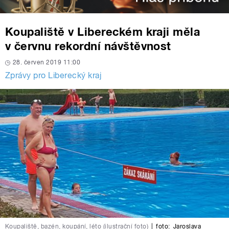
Koupaliště v Libereckém kraji měla
v červnu rekordní návštěvnost
28. červen 2019 11:00
Zprávy pro Liberecký kraj
Koupaliště, bazén, koupání, léto (ilustrační foto)
|
foto:
Jaroslava