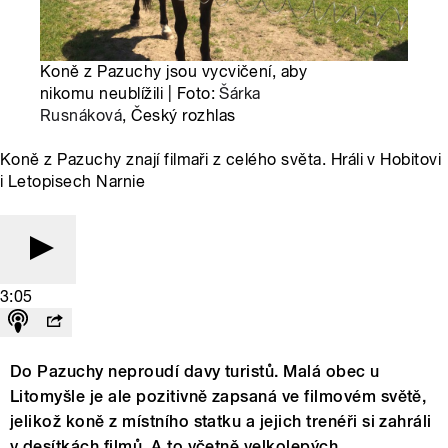
Koně z Pazuchy jsou vycvičení, aby
nikomu neublížili | Foto:
Šárka
Rusnáková
, Český rozhlas
Koně z Pazuchy znají filmaři z celého světa. Hráli v Hobitovi
i Letopisech Narnie
3:05
Do Pazuchy neproudí davy turistů. Malá obec u
Litomyšle je ale pozitivně zapsaná ve filmovém světě,
jelikož koně z místního statku a jejich trenéři si zahráli
v desítkách filmů. A to včetně velkolepých