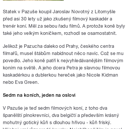
Statek v Pazuše koupil Jaroslav Novotný z Litomyšle
před asi 30 lety už jako zkušený filmový kaskadér a
trenér koní. Měl za sebou řadu filmů. A protože koně byly
také jeho velkým koníčkem, rozhodl se osamostatnit.
Jelikož je Pazucha daleko od Prahy, českého centra
filmařů, musel štábům nabídnout něco navíc. Což se mu
povedlo. Jeho koně patří k nejvyhledávanějším filmovým
koním na světě. A jeho dcera Petra je slavnou filmovou
kaskadérkou a dublerkou hereček jako Nicole Kidman
nebo Eva Green.
Sedm na koních, jeden na oslovi
V Pazuše je teď sedm filmových koní, z toho dva
španělští plnokrevníci, dva belgičtí a především krásný
mohutný gotický kůň s dlouhou hřívou - kůň fríský.