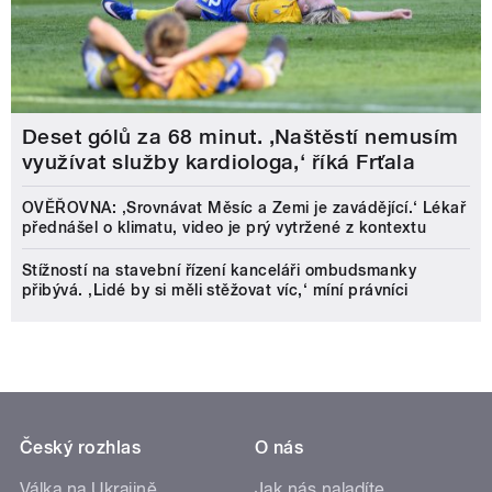
Deset gólů za 68 minut. ,Naštěstí nemusím
využívat služby kardiologa,‘ říká Frťala
OVĚŘOVNA: ‚Srovnávat Měsíc a Zemi je zavádějící.‘ Lékař
přednášel o klimatu, video je prý vytržené z kontextu
Stížností na stavební řízení kanceláři ombudsmanky
přibývá. ‚Lidé by si měli stěžovat víc,‘ míní právníci
Český rozhlas
O nás
Válka na Ukrajině
Jak nás naladíte