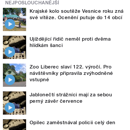
NEJPOSLOUCHANĚJŠÍ
Krajské kolo soutěže Vesnice roku zná
své vítěze. Ocenění putuje do 14 obcí
Ujíždějící řidič neměl proti dvěma
hlídkám šanci
Zoo Liberec slaví 122. výročí. Pro
návštěvníky připravila zvýhodněné
vstupné
Jablonečtí strážníci mají za sebou
perný závěr července
Opilec zaměstnával policii celý den