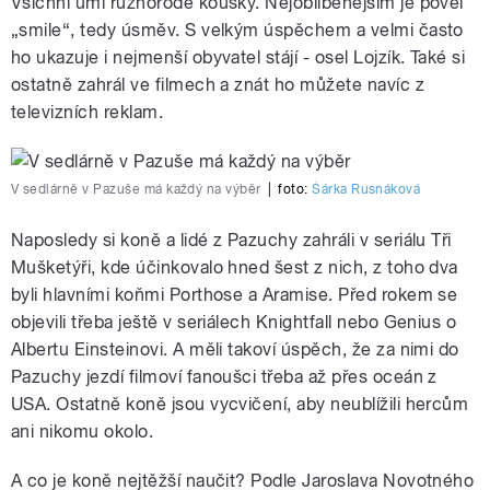
Všichni umí různorodé kousky. Nejoblíbenějším je povel
„smile“, tedy úsměv. S velkým úspěchem a velmi často
ho ukazuje i nejmenší obyvatel stájí - osel Lojzík. Také si
ostatně zahrál ve filmech a znát ho můžete navíc z
televizních reklam.
V sedlárně v Pazuše má každý na výběr
|
foto:
Šárka Rusnáková
Naposledy si koně a lidé z Pazuchy zahráli v seriálu Tři
Mušketýři, kde účinkovalo hned šest z nich, z toho dva
byli hlavními koňmi Porthose a Aramise. Před rokem se
objevili třeba ještě v seriálech Knightfall nebo Genius o
Albertu Einsteinovi. A měli takoví úspěch, že za nimi do
Pazuchy jezdí filmoví fanoušci třeba až přes oceán z
USA. Ostatně koně jsou vycvičení, aby neublížili hercům
ani nikomu okolo.
A co je koně nejtěžší naučit? Podle Jaroslava Novotného