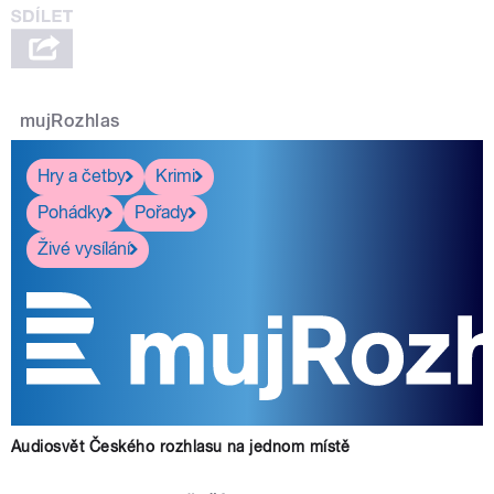
mujRozhlas
Hry a četby
Krimi
Pohádky
Pořady
Živé vysílání
Audiosvět Českého rozhlasu na jednom místě