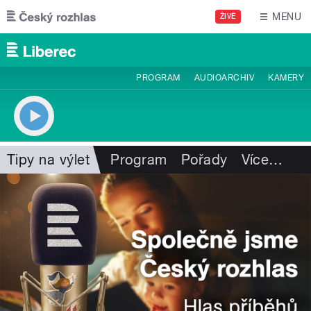
Přejít k hlavnímu obsahu
MENU
ŽIVĚ
PROGRAM
AUDIOARCHIV
KAMERY
Tipy na výlet
Program
Pořady
Více
…