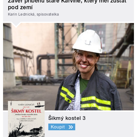
Závěr příběhu staré Karviné, který měl zůstat
pod zemí
Karin Lednická, spisovatelka
Šikmý kostel 3
Koupit