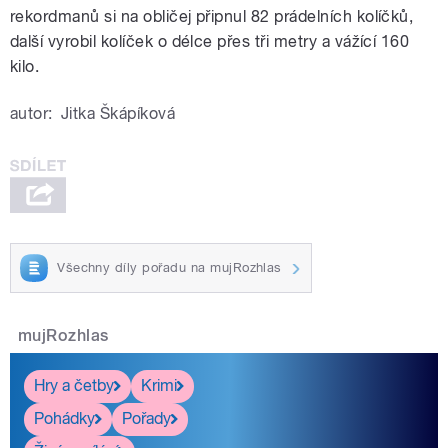
rekordmanů si na obličej připnul 82 prádelních kolíčků,
další vyrobil kolíček o délce přes tři metry a vážící 160
kilo.
autor:
Jitka Škápíková
Všechny díly pořadu na mujRozhlas
mujRozhlas
Hry a četby
Krimi
Pohádky
Pořady