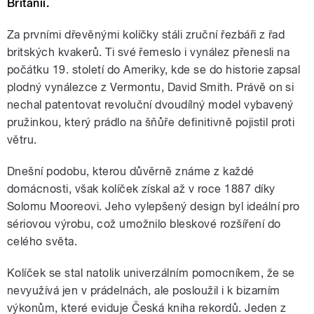
Británii.
Za prvními dřevěnými kolíčky stáli zruční řezbáři z řad
britských kvakerů. Ti své řemeslo i vynález přenesli na
počátku 19. století do Ameriky, kde se do historie zapsal
plodný vynálezce z Vermontu, David Smith. Právě on si
nechal patentovat revoluční dvoudílný model vybavený
pružinkou, který prádlo na šňůře definitivně pojistil proti
větru.
Dnešní podobu, kterou důvěrně známe z každé
domácnosti, však kolíček získal až v roce 1887 díky
Solomu Mooreovi. Jeho vylepšený design byl ideální pro
sériovou výrobu, což umožnilo bleskové rozšíření do
celého světa.
Kolíček se stal natolik univerzálním pomocníkem, že se
nevyužívá jen v prádelnách, ale posloužil i k bizarním
výkonům, které eviduje Česká kniha rekordů. Jeden z