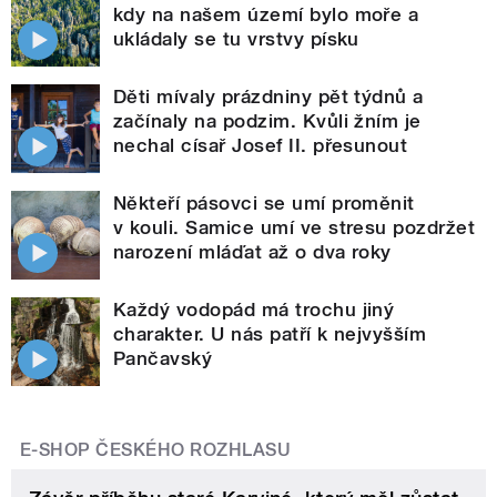
kdy na našem území bylo moře a
ukládaly se tu vrstvy písku
Děti mívaly prázdniny pět týdnů a
začínaly na podzim. Kvůli žním je
nechal císař Josef II. přesunout
Někteří pásovci se umí proměnit
v kouli. Samice umí ve stresu pozdržet
narození mláďat až o dva roky
Každý vodopád má trochu jiný
charakter. U nás patří k nejvyšším
Pančavský
E-SHOP ČESKÉHO ROZHLASU