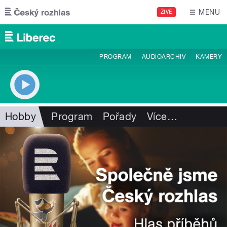
Přejít k hlavnímu obsahu
MENU
ŽIVĚ
PROGRAM
AUDIOARCHIV
KAMERY
Hobby
Program
Pořady
Více
…