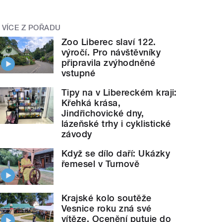
VÍCE Z POŘADU
Zoo Liberec slaví 122.
výročí. Pro návštěvníky
připravila zvýhodněné
vstupné
Tipy na v Libereckém kraji:
Křehká krása,
Jindřichovické dny,
lázeňské trhy i cyklistické
závody
Když se dílo daří: Ukázky
řemesel v Turnově
Krajské kolo soutěže
Vesnice roku zná své
vítěze. Ocenění putuje do