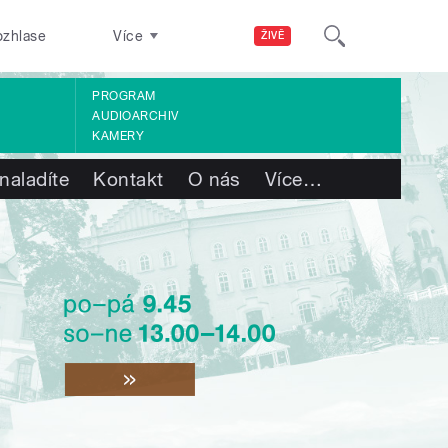
ozhlase
Více
ŽIVĚ
PROGRAM
AUDIOARCHIV
KAMERY
naladíte
Kontakt
O nás
Více
…