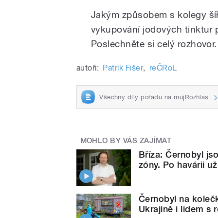
Jakým způsobem s kolegy šíři
vykupování jodových tinktur
Poslechněte si celý rozhovor.
autoři:
Patrik Fišer
,
reČRoL
Všechny díly pořadu na mujRozhlas
MOHLO BY VÁS ZAJÍMAT
Bříza: Černobyl j
zóny. Po havárii 
Černobyl na koleč
Ukrajině i lidem s