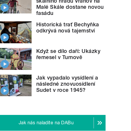
skalního hradu Vranov na
Malé Skále dostane novou
fasádu
Historická trať Bechyňka
odkrývá nová tajemství
Když se dílo daří: Ukázky
řemesel v Turnově
Jak vypadalo vysídlení a
následné znovuosídlení
Sudet v roce 1945?
Jak nás naladíte na DABu