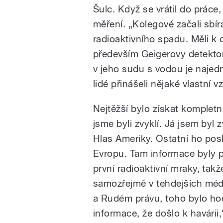
Šulc. Když se vrátil do práce,
měření. „Kolegové začali sbír
radioaktivního spadu. Měli k di
především Geigerovy detektory
v jeho sudu s vodou je najedn
lidé přinášeli nějaké vlastní 
Nejtěžší bylo získat kompletn
jsme byli zvyklí. Já jsem byl 
Hlas Ameriky. Ostatní ho pos
Evropu. Tam informace byly p
první radioaktivní mraky, tak
samozřejmě v tehdejších médi
a Rudém právu, toho bylo ho
informace, že došlo k havárii,