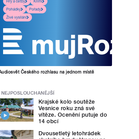
Hry a četby
Krimi
Pohádky
Pořady
Živé vysílání
Audiosvět Českého rozhlasu na jednom místě
NEJPOSLOUCHANĚJŠÍ
Krajské kolo soutěže
Vesnice roku zná své
vítěze. Ocenění putuje do
14 obcí
Dvousetletý letohrádek