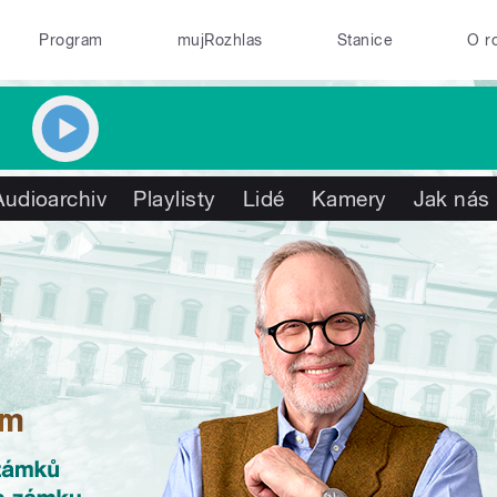
Program
mujRozhlas
Stanice
O r
Audioarchiv
Playlisty
Lidé
Kamery
Jak nás 