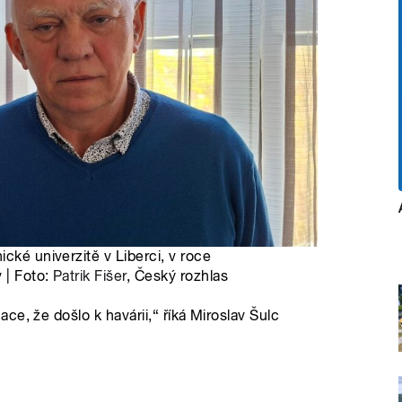
cké univerzitě v Liberci, v roce
 | Foto:
Patrik Fišer
, Český rozhlas
e, že došlo k havárii,“ říká Miroslav Šulc