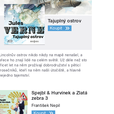
Tajuplný ostrov
Koupit
Lincolnův ostrov nikdo nikdy na mapě nenašel, a
přece ho znají lidé na celém světě. Už déle než sto
třicet let na něm prožívají dobrodružství s pěticí
trosečníků, kteří na něm našli útočiště, a hlavně
nejedno tajemství.
Spejbl & Hurvínek a Zlatá
zebra 3
František Nepil
Koupit