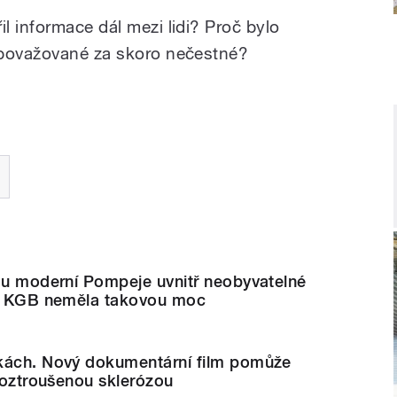
l informace dál mezi lidi? Proč bylo
 považované za skoro nečestné?
sou moderní Pompeje uvnitř neobyvatelné
už KGB neměla takovou moc
kách. Nový dokumentární film pomůže
 roztroušenou sklerózou