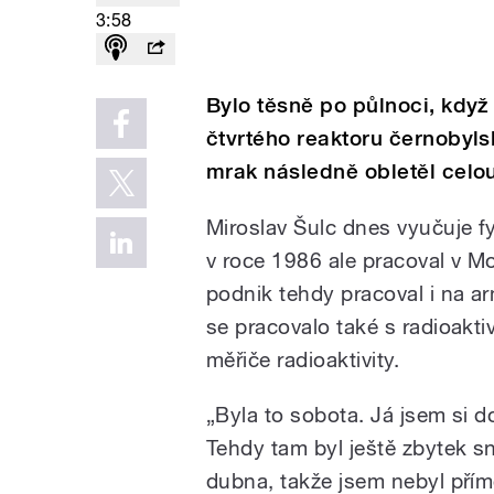
3:58
Bylo těsně po půlnoci, když
čtvrtého reaktoru černobyls
mrak následně obletěl celo
Miroslav Šulc dnes vyučuje fy
v roce 1986 ale pracoval v M
podnik tehdy pracoval i na a
se pracovalo také s radioaktiv
měřiče radioaktivity.
„Byla to sobota. Já jsem si d
Tehdy tam byl ještě zbytek sn
dubna, takže jsem nebyl pří