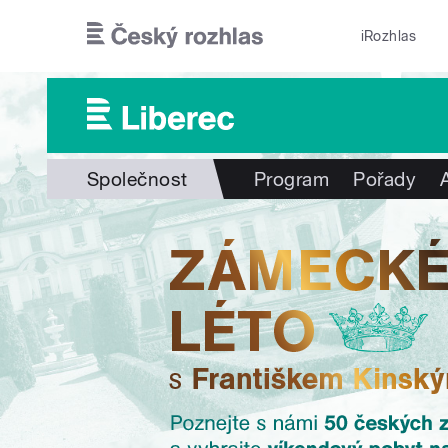
Přejít k hlavnímu obsahu
iRozhlas
Společnost
Program
Pořady