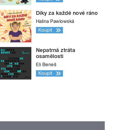
Díky za každé nové ráno
Halina Pawlowská
Koupit
Nepatrná ztráta
osamělosti
Eli Beneš
Koupit