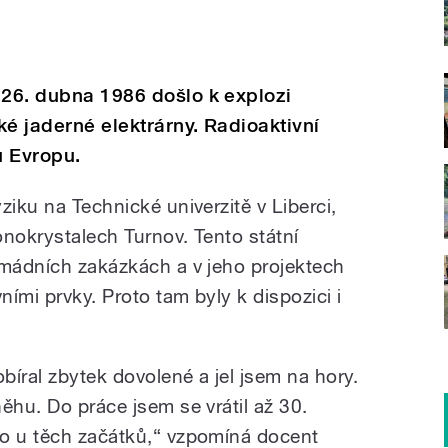
 26. dubna 1986 došlo k explozi
ké jaderné elektrárny. Radioaktivní
u Evropu.
ziku na Technické univerzitě v Liberci,
onokrystalech Turnov. Tento státní
rmádních zakázkách a v jeho projektech
ními prvky. Proto tam byly k dispozici i
obíral zbytek dovolené a jel jsem na hory.
ěhu. Do práce jsem se vrátil až 30.
mo u těch začátků,“ vzpomíná docent