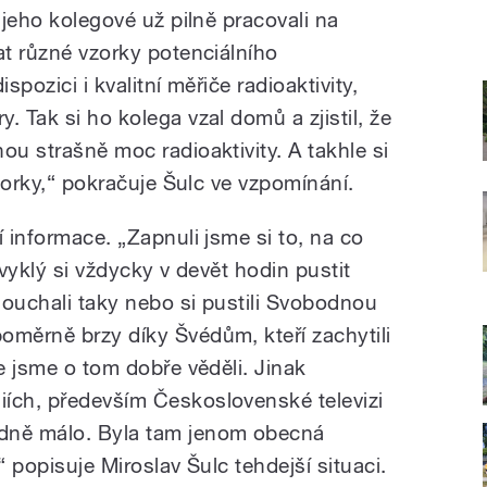
 jeho kolegové už pilně pracovali na
at různé vzorky potenciálního
spozici i kvalitní měřiče radioaktivity,
. Tak si ho kolega vzal domů a zjistil, že
ou strašně moc radioaktivity. A takhle si
vzorky,“ pokračuje Šulc ve vzpomínání.
í informace. „Zapnuli jsme si to, na co
zvyklý si vždycky v devět hodin pustit
louchali taky nebo si pustili Svobodnou
oměrně brzy díky Švédům, kteří zachytili
že jsme o tom dobře věděli. Jinak
ích, především Československé televizi
dně málo. Byla tam jenom obecná
“ popisuje Miroslav Šulc tehdejší situaci.