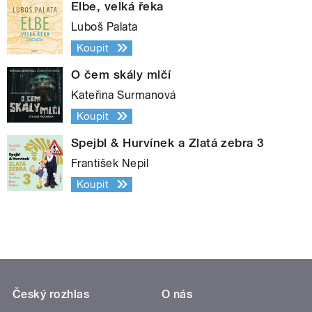
Elbe, velká řeka
Luboš Palata
Koupit
O čem skály mlčí
Kateřina Surmanová
Koupit
Spejbl & Hurvínek a Zlatá zebra 3
František Nepil
Koupit
Český rozhlas
O nás