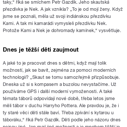
taky,“ říká se smíchem Petr Gazdík. Jeho skautská
přezdívka je Nek. A jak vznikla? „To je od mojí ženy. Když
jsme se poznali, měla už svoji indiánskou přezdívku
Kami. A tak mi kamarádi vymysleli přezdívku Nek.
Protože Kami a Nek je dohromady kamínek,“ vysvětluje.
Dnes je těžší děti zaujmout
A jaké to je pracovat dnes s dětmi, když mají tolik
možností, jak se bavit, zejména za pomoci moderních
technologií? „Skaut se tomu samozřejmě přizpůsobuje.
Dneska už si s kompasem a buzolou nevystačíme. Už
používáme GPS i další moderní vymoženosti. A také
témata táborů odpovídají nové době, třeba letos jsme
měli tábor v duchu Harryho Pottera. Ale pravdou je, že i
ty staré věci děti stále baví. Třeba zpívání s kytarou u
táboráku,“ říká Petr Gazdík. Děti podle jeho názoru dnes
nejsou jiné. Jen mají jiné možnosti a je mnohem těžší je