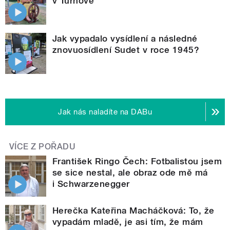
v Turnově
Jak vypadalo vysídlení a následné
znovuosídlení Sudet v roce 1945?
Jak nás naladíte na DABu
VÍCE Z POŘADU
František Ringo Čech: Fotbalistou jsem
se sice nestal, ale obraz ode mě má
i Schwarzenegger
Herečka Kateřina Macháčková: To, že
vypadám mladě, je asi tím, že mám