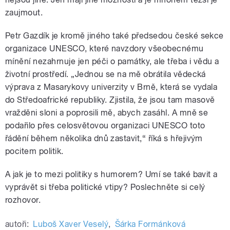
zaujmout.
Petr Gazdík je kromě jiného také předsedou české sekce
organizace UNESCO, které navzdory všeobecnému
mínění nezahrnuje jen péči o památky, ale třeba i vědu a
životní prostředí. „Jednou se na mě obrátila vědecká
výprava z Masarykovy univerzity v Brně, která se vydala
do Středoafrické republiky. Zjistila, že jsou tam masově
vražděni sloni a poprosili mě, abych zasáhl. A mně se
podařilo přes celosvětovou organizaci UNESCO toto
řádění během několika dnů zastavit,“ říká s hřejivým
pocitem politik.
A jak je to mezi politiky s humorem? Umí se také bavit a
vyprávět si třeba politické vtipy? Poslechněte si celý
rozhovor.
autoři:
Luboš Xaver Veselý
,
Šárka Formánková