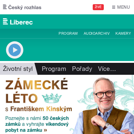
Přejít k hlavnímu obsahu
MENU
ŽIVĚ
PROGRAM
AUDIOARCHIV
KAMERY
Životní styl
Program
Pořady
Více
…