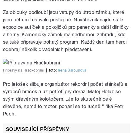
Za oblouky podloubí jsou vstupy do útrob zámku, které
jsou během festivalu přístupné. Návštěvník najde stálé
expozice autíček a pokojíčků pro panenky a další dílničky
a herny. Kamenický zámek má nádhernou zahradu, kde
se také připravuje bohatý program. Každý den tam herci
odehrají několik divadelních představení.
Přípravy na Hračkobraní
|
foto:
Irena Šarounová
Pro letošek slibuje organizátor rekordní počet stánkařů a
výrobců hraček a už potřetí prý dorazí Matěj Holub se
svým dřevěným kolotočem. „Je to skutečně celé
dřevěné, nemá to motor, pohání se to ručně,“ říká Petr
Pech.
SOUVISEJÍCÍ PŘÍSPĚVKY