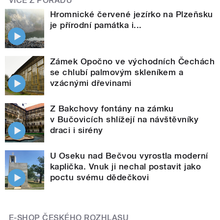
VÍCE Z POŘADU
Hromnické červené jezírko na Plzeňsku
je přírodní památka i...
Zámek Opočno ve východních Čechách
se chlubí palmovým skleníkem a
vzácnými dřevinami
Z Bakchovy fontány na zámku
v Bučovicích shlížejí na návštěvníky
draci i sirény
U Oseku nad Bečvou vyrostla moderní
kaplička. Vnuk ji nechal postavit jako
poctu svému dědečkovi
E-SHOP ČESKÉHO ROZHLASU