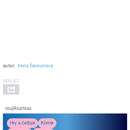
autor:
Irena Šarounová
mujRozhlas
Hry a četby
Krimi