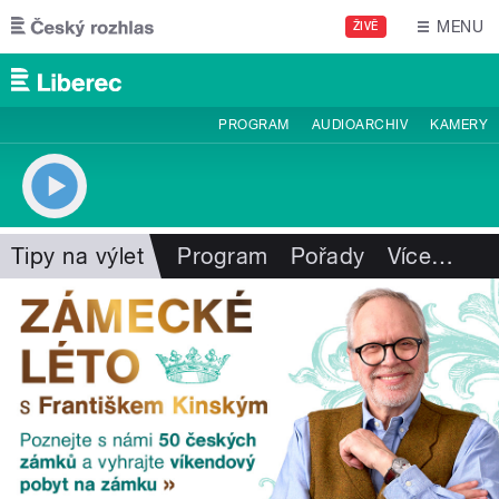
Přejít k hlavnímu obsahu
MENU
ŽIVĚ
PROGRAM
AUDIOARCHIV
KAMERY
Tipy na výlet
Program
Pořady
Více
…