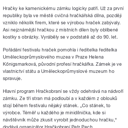
Hračky ke kamenickému zámku logicky patří. Už za první
republiky byla ve městě cvičná hračkářská dílna, později
vzniklo několik firem, které se výrobou hraček zabývaly.
Asi nejznámější hračkou z místních dílen byly oblíbené
kostky s obrázky. Vyráběly se v podstatě až do 90. let.
Pořádání festivalu hraček pomohla i ředitelka ředitelka
Uměleckoprůmyslového muzea v Praze Helena
Kőnigsmarková, původní profesí hračkářka. Zámek je ve
vlastnictví státu a Uměleckoprůmyslové muzeum ho
spravuje.
Hlavní program Hračkobraní se vždy odehrává na nádvoří
zámku. Ze tří stran má podloubí a v každém z oblouků
stojí během festivalu nějaký stánek. „Co stánek, to
výrobce. Téměř u každého je minidílnička, kde si
návštěvník může zkusit vyrobit jednoduchou hračku,“
dodává organizátor Hračkobraní Petr Pech.