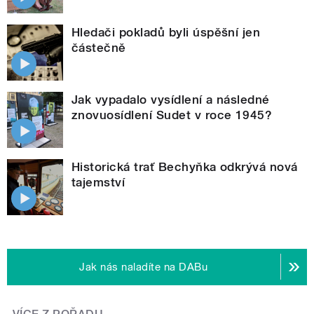
Hledači pokladů byli úspěšní jen
částečně
Jak vypadalo vysídlení a následné
znovuosídlení Sudet v roce 1945?
Historická trať Bechyňka odkrývá nová
tajemství
Jak nás naladíte na DABu