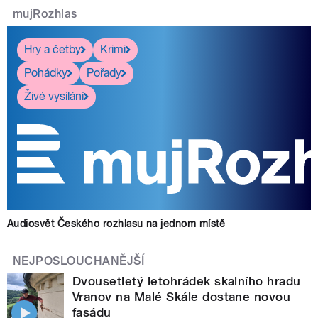
mujRozhlas
Hry a četby
Krimi
Pohádky
Pořady
Živé vysílání
Audiosvět Českého rozhlasu na jednom místě
NEJPOSLOUCHANĚJŠÍ
Dvousetletý letohrádek skalního hradu
Vranov na Malé Skále dostane novou
fasádu