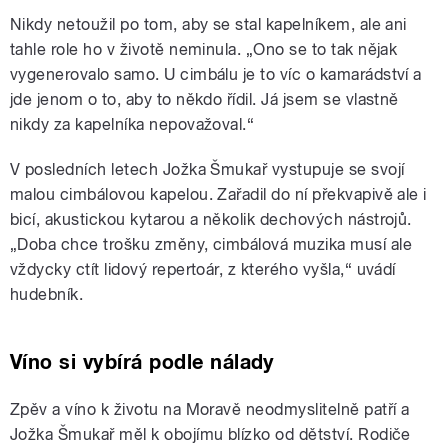
Nikdy netoužil po tom, aby se stal kapelníkem, ale ani
tahle role ho v životě neminula. „Ono se to tak nějak
vygenerovalo samo. U cimbálu je to víc o kamarádství a
jde jenom o to, aby to někdo řídil. Já jsem se vlastně
nikdy za kapelníka nepovažoval.“
V posledních letech Jožka Šmukař vystupuje se svojí
malou cimbálovou kapelou. Zařadil do ní překvapivě ale i
bicí, akustickou kytarou a několik dechových nástrojů.
„Doba chce trošku změny, cimbálová muzika musí ale
vždycky ctít lidový repertoár, z kterého vyšla,“ uvádí
hudebník.
Víno si vybírá podle nálady
Zpěv a víno k životu na Moravě neodmyslitelně patří a
Jožka Šmukař měl k obojímu blízko od dětství. Rodiče