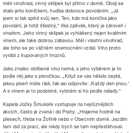
měli vinohrad, vinný sklípek byl přímo v domě. Obojí se
stalo jeho koníčkem, hudba dokonce povoláním. „Já
jsem si tak splnil svůj sen. Ten, kdo má koníčka jako
povolání, je totiž šťastný,“ říká zpěvák, který je zároveň i
vinařem. Jeho vinný sklípek je vyhlášený nejen kvalitním
vínem, ale také dobrou zábavou. Měl i vlastní vinohrad,
ale toho se po vážném onemocnění vzdal. Víno proto
vyrábí z kupovaných hroznů.
Jako znalec oblíbené víno nemá, s jeho výběrem je to
podle něj jako s písničkou. „Když se vás někdo zeptá,
jakou píseň máte rádi, tak asi odpovíte: ‚Každý den jinou.‘
A s vínem je to podobné, vybírám si ho podle nálady.“
Kapela Jožky Šmukaře vystupuje na nejrůznějších
akcích, často je zvaná i do Prahy. „Hrajeme hodně na
plesech, třeba na Žofíně nebo v Obecním domě. Jezdím
tam rád za prací, ale nikdy bych se tam nepřestěhoval.