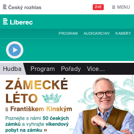
Přejít k hlavnímu obsahu
MENU
ŽIVĚ
PROGRAM
AUDIOARCHIV
KAMERY
Hudba
Program
Pořady
Více
…