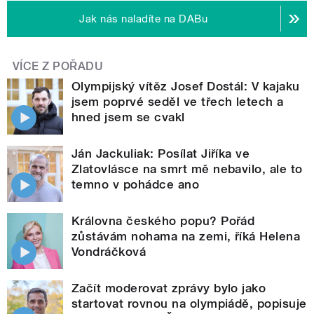
Jak nás naladíte na DABu
VÍCE Z POŘADU
Olympijský vítěz Josef Dostál: V kajaku
jsem poprvé seděl ve třech letech a
hned jsem se cvakl
Ján Jackuliak: Posílat Jiříka ve
Zlatovlásce na smrt mě nebavilo, ale to
temno v pohádce ano
Královna českého popu? Pořád
zůstávám nohama na zemi, říká Helena
Vondráčková
Začít moderovat zprávy bylo jako
startovat rovnou na olympiádě, popisuje