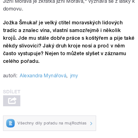
Jižní Morava je zkrátka jižní Morava,“ vyznává se z lásky k
domovu.
Jožka Šmukař je velký ctitel moravských lidových
tradic a znalec vína, vlastní samozřejmě i několik
krojů. Jde mu stále dobře práce s koštýřem a pije také
někdy slivovici? Jaký druh kroje nosí a proč v něm
často vystupuje? Nejen to můžete slyšet v záznamu
celého pořadu.
autoři:
Alexandra Mynářová
,
jmy
Všechny díly pořadu na mujRozhlas