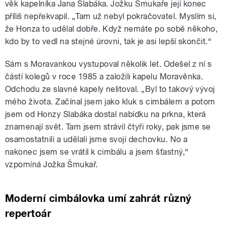
věk kapelníka Jana Slabáka. Jožku Šmukaře její konec
příliš nepřekvapil. „Tam už nebyl pokračovatel. Myslím si,
že Honza to udělal dobře. Když nemáte po sobě někoho,
kdo by to vedl na stejné úrovni, tak je asi lepší skončit.“
Sám s Moravankou vystupoval několik let. Odešel z ní s
částí kolegů v roce 1985 a založili kapelu Moravěnka.
Odchodu ze slavné kapely nelitoval. „Byl to takový vývoj
mého života. Začínal jsem jako kluk s cimbálem a potom
jsem od Honzy Slabáka dostal nabídku na prkna, která
znamenají svět. Tam jsem strávil čtyři roky, pak jsme se
osamostatnili a udělali jsme svoji dechovku. No a
nakonec jsem se vrátil k cimbálu a jsem šťastný,“
vzpomíná Jožka Šmukař.
Moderní cimbálovka umí zahrát různý
repertoár