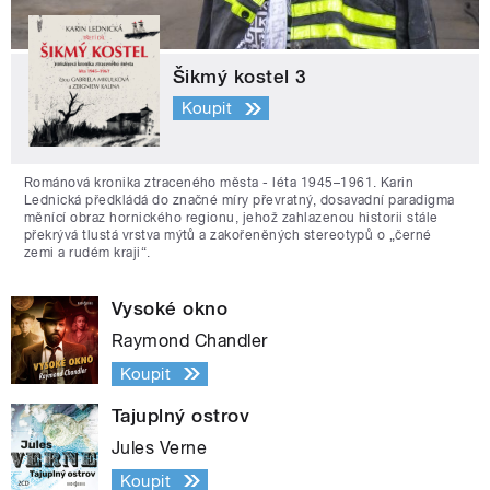
Šikmý kostel 3
Koupit
Románová kronika ztraceného města - léta 1945–1961. Karin
Lednická předkládá do značné míry převratný, dosavadní paradigma
měnící obraz hornického regionu, jehož zahlazenou historii stále
překrývá tlustá vrstva mýtů a zakořeněných stereotypů o „černé
zemi a rudém kraji“.
Vysoké okno
Raymond Chandler
Koupit
Tajuplný ostrov
Jules Verne
Koupit