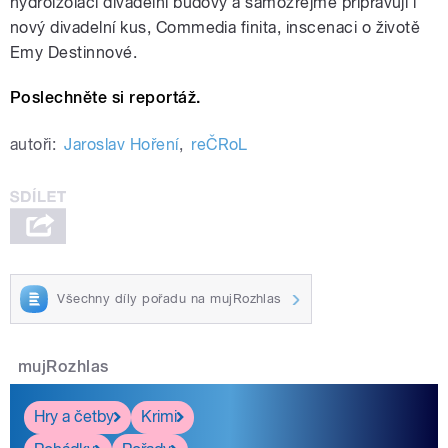
hydroizolaci divadelní budovy a samozřejmě připravují i
nový divadelní kus, Commedia finita, inscenaci o životě
Emy Destinnové.
Poslechněte si reportáž.
autoři:
Jaroslav Hoření
,
reČRoL
Všechny díly pořadu na mujRozhlas
mujRozhlas
Hry a četby
Krimi