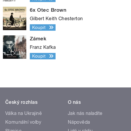
6x Otec Brown
Gilbert Keith Chesterton
Koupit
Zámek
Franz Kafka
Koupit
Český rozhlas
O nás
Válka na Ukrajině
Jak nás naladíte
Komunální volby
Nápověda
Stanice
Lidé v rádiu