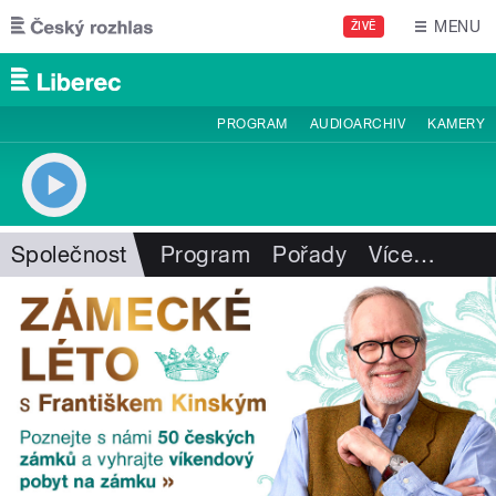
Přejít k hlavnímu obsahu
MENU
ŽIVĚ
PROGRAM
AUDIOARCHIV
KAMERY
Společnost
Program
Pořady
Více
…