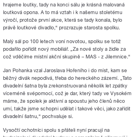
hrajeme loutky, tady na konci sálu je krásná malovaná
loutková opona. A to má vztah i k našemu stoletému
výročí, protože první akce, která se tady konala, bylo
právě loutkové divadlo,“ prozrazuje starosta spolku.
Malý sál po 100 letech voní novotou, spolku se totiž
podařilo pořídit nový mobiliář. „Za nové stoly a židle za
což vděčíme místní akční skupině – MAS - z Jilemnice.“
Jan Pohanka vzal Jaroslava Hořeního i do míst, kam se
běžný divák nepodívá, třeba do hereckého zázemí. „Tato
divadelní šatna byla zrekonstruovaná několik let zpátky
víceméně svépomocí, což je dar, který tady ve Vysokém
máme, že spolek je aktivní a spoustu jeho členů něco
umí, takže jsme schopni udělat i takové věci, jako zařídit
divadelní šatnu,“ pochvaluje si.
Vysočtí ochotníci spolu s přáteli nyní pracují na