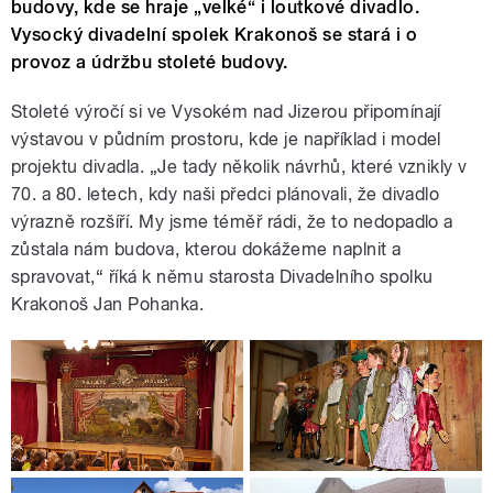
budovy, kde se hraje „velké“ i loutkové divadlo.
Vysocký divadelní spolek Krakonoš se stará i o
provoz a údržbu stoleté budovy.
Stoleté výročí si ve Vysokém nad Jizerou připomínají
výstavou v půdním prostoru, kde je například i model
projektu divadla. „Je tady několik návrhů, které vznikly v
70. a 80. letech, kdy naši předci plánovali, že divadlo
výrazně rozšíří. My jsme téměř rádi, že to nedopadlo a
zůstala nám budova, kterou dokážeme naplnit a
spravovat,“ říká k němu starosta Divadelního spolku
Krakonoš Jan Pohanka.