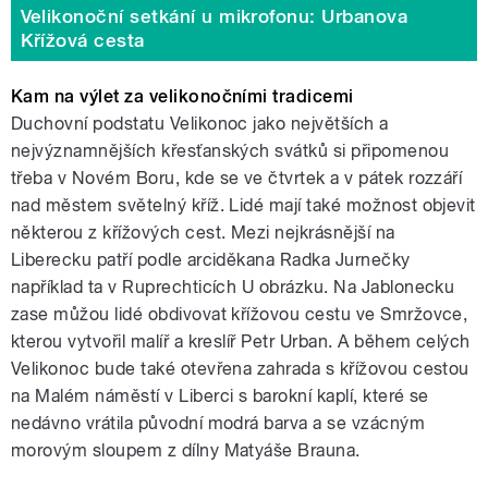
Velikonoční setkání u mikrofonu: Urbanova
Křížová cesta
Kam na výlet za velikonočními tradicemi
Duchovní podstatu Velikonoc jako největších a
nejvýznamnějších křesťanských svátků si připomenou
třeba v Novém Boru, kde se ve čtvrtek a v pátek rozzáří
nad městem světelný kříž. Lidé mají také možnost objevit
některou z křížových cest. Mezi nejkrásnější na
Liberecku patří podle arciděkana Radka Jurnečky
například ta v Ruprechticích U obrázku. Na Jablonecku
zase můžou lidé obdivovat křížovou cestu ve Smržovce,
kterou vytvořil malíř a kreslíř Petr Urban. A během celých
Velikonoc bude také otevřena zahrada s křížovou cestou
na Malém náměstí v Liberci s barokní kaplí, které se
nedávno vrátila původní modrá barva a se vzácným
morovým sloupem z dílny Matyáše Brauna.