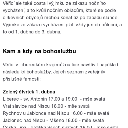
Věřící ale také dostali výjimku ze zákazu nočního
vycházení, a to kvůli nočním obřadům, které se podle
církevních obyčejů mohou konat až po západu slunce.
Výjimka ze zákazu vycházení platí vždy jen do půlnoci, a
to od 1. dubna do 3. dubna.
Kam a kdy na bohoslužbu
Věřící v Libereckém kraji můžou lidé navštívit například
následující bohoslužby. Jejich seznam zveřejnily
příslušné farnosti:
Zelený čtvrtek 1. dubna
Liberec - sv. Antonín 17.00 a 19.00 - mše svatá
Vratislavice nad Nisou 18.00 - mše svatá
Rychnov u Jablonce nad Nisou 16.00 - mše svatá
Jablonec nad Nisou - Mšeno 18.00 - mše svatá
Česká Lípa - bazilika Všech svatých 18.00 - mše svatá