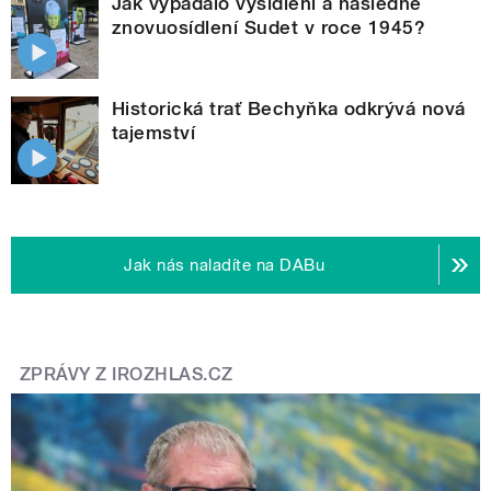
Jak vypadalo vysídlení a následné
znovuosídlení Sudet v roce 1945?
Historická trať Bechyňka odkrývá nová
tajemství
Jak nás naladíte na DABu
ZPRÁVY Z IROZHLAS.CZ