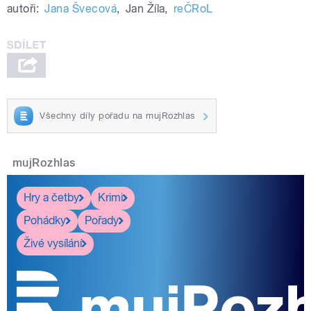
autoři:
Jana Švecová
,
Jan Žíla
,
reČRoL
Všechny díly pořadu na mujRozhlas
mujRozhlas
Hry a četby
Krimi
Pohádky
Pořady
Živé vysílání