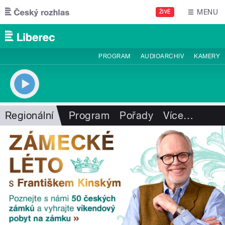
Přejít k hlavnímu obsahu
MENU
ŽIVĚ
PROGRAM
AUDIOARCHIV
KAMERY
Regionální
Program
Pořady
Více
…