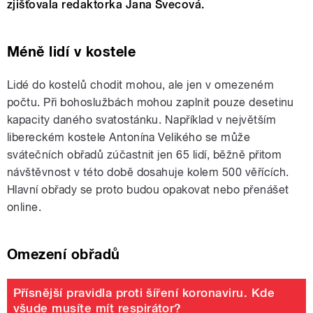
zjišťovala redaktorka Jana Švecová.
Méně lidí v kostele
Lidé do kostelů chodit mohou, ale jen v omezeném
počtu. Při bohoslužbách mohou zaplnit pouze desetinu
kapacity daného svatostánku. Například v největším
libereckém kostele Antonína Velikého se může
svátečních obřadů zúčastnit jen 65 lidí, běžně přitom
návštěvnost v této době dosahuje kolem 500 věřících.
Hlavní obřady se proto budou opakovat nebo přenášet
online.
Omezení obřadů
Přísnější pravidla proti šíření koronaviru. Kde
všude musíte mít respirátor?