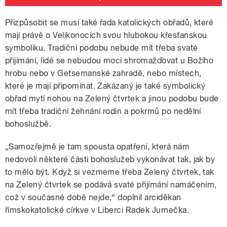
Přizpůsobit se musí také řada katolických obřadů, které
mají právě o Velikonocích svou hlubokou křesťanskou
symboliku. Tradiční podobu nebude mít třeba svaté
přijímání, lidé se nebudou moci shromažďovat u Božího
hrobu nebo v Getsemanské zahradě, nebo místech,
které je mají připomínat. Zakázaný je také symbolický
obřad mytí nohou na Zelený čtvrtek a jinou podobu bude
mít třeba tradiční žehnání rodin a pokrmů po nedělní
bohoslužbě.
„Samozřejmě je tam spousta opatření, která nám
nedovolí některé části bohoslužeb vykonávat tak, jak by
to mělo být. Když si vezmeme třeba Zelený čtvrtek, tak
na Zelený čtvrtek se podává svaté přijímání namáčením,
což v současné době nejde,“ doplnil arciděkan
římskokatolické církve v Liberci Radek Jurnečka.