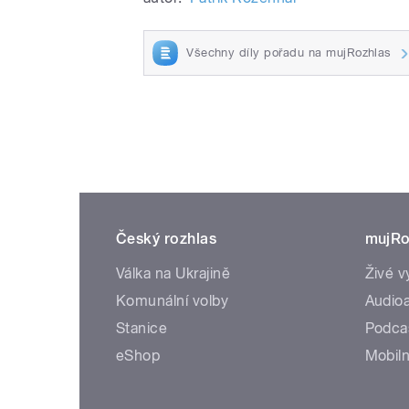
Všechny díly pořadu na mujRozhlas
Český rozhlas
mujRo
Válka na Ukrajině
Živé v
Komunální volby
Audioa
Stanice
Podca
eShop
Mobiln