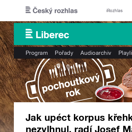
Přejít k hlavnímu obsahu
iRozhlas
Program
Pořady
Audioarchiv
Playl
Jak upéct korpus křeh
nezvlhnul, radí Josef M