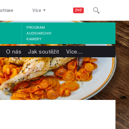
ozhlase
Více
ŽIVĚ
PROGRAM
AUDIOARCHIV
KAMERY
O nás
Jak soutěžit
Více
…