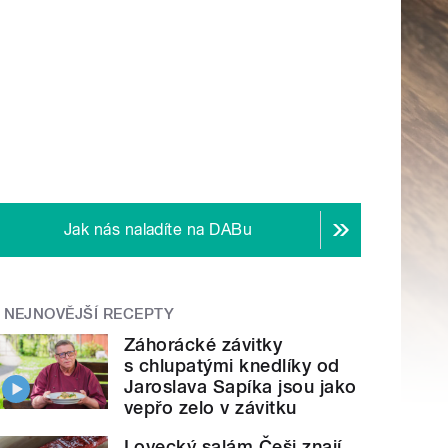
Jak nás naladíte na DABu
NEJNOVĚJŠÍ RECEPTY
Záhorácké závitky
s chlupatými knedlíky od
Jaroslava Sapíka jsou jako
vepřo zelo v závitku
Lovecký salám Češi znají