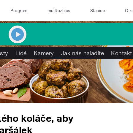
Program
mujRozhlas
Stanice
O r
isty
Lidé
Kamery
Jak nás naladíte
Kontakt
kého koláče, aby
aršálek