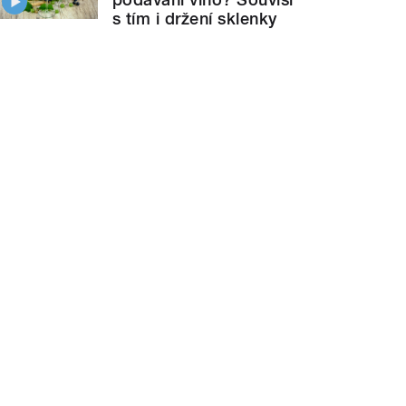
s tím i držení sklenky