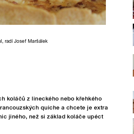
, radí Josef Maršálek
ch koláčů z lineckého nebo křehkého
francouzských quiche a chcete je extra
c jiného, než si základ koláče upéct