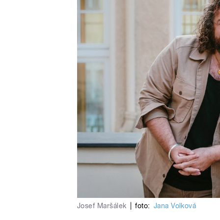
Josef Maršálek
|
foto:
Jana Volková