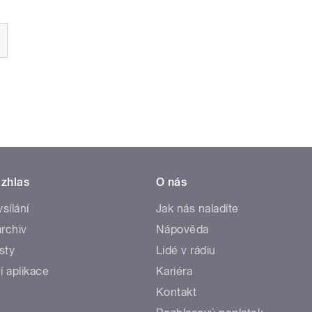
zhlas
O nás
ysílání
Jak nás naladíte
rchiv
Nápověda
sty
Lidé v rádiu
í aplikace
Kariéra
Kontakt