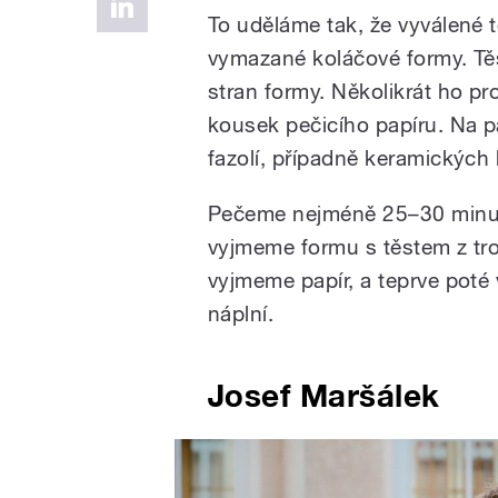
To uděláme tak, že vyválené
vymazané koláčové formy. Tě
stran formy. Několikrát ho p
kousek pečicího papíru. Na 
fazolí, případně keramických
Pečeme nejméně 25–30 minut 
vyjmeme formu s těstem z tr
vyjmeme papír, a teprve poté
náplní.
Josef Maršálek