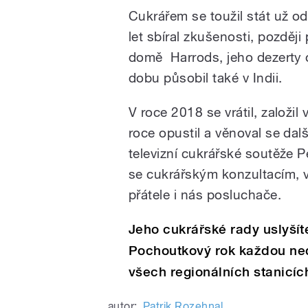
Cukrářem se toužil stát už o
let sbíral zkušenosti, pozdě
domě Harrods, jeho dezerty o
dobu působil také v Indii.
V roce 2018 se vrátil, založil
roce opustil a věnoval se dal
televizní cukrářské soutěže 
se cukrářským konzultacím, v
přátele i nás posluchače.
Jeho cukrářské rady uslyšít
Pochoutkový rok každou nedě
všech regionálních stanicí
autor:
Patrik Rozehnal