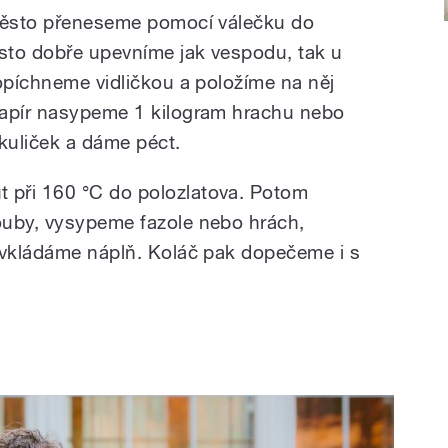
 těsto přeneseme pomocí válečku do
sto dobře upevníme jak vespodu, tak u
ropíchneme vidličkou a položíme na něj
papír nasypeme 1 kilogram hrachu nebo
 kuliček a dáme péct.
při 160 °C do polozlatova. Potom
ouby, vysypeme fazole nebo hrách,
 vkládáme náplň. Koláč pak dopečeme i s