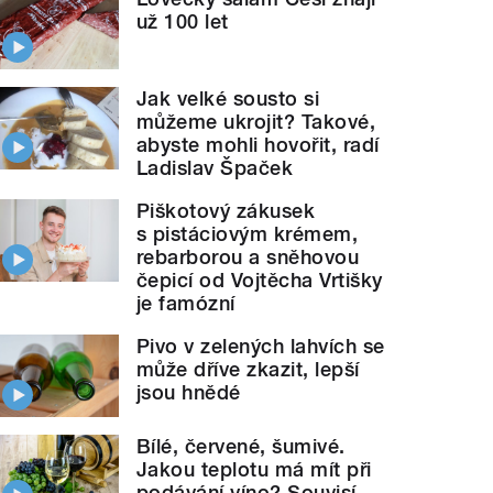
už 100 let
Jak velké sousto si
můžeme ukrojit? Takové,
abyste mohli hovořit, radí
Ladislav Špaček
Piškotový zákusek
s pistáciovým krémem,
rebarborou a sněhovou
čepicí od Vojtěcha Vrtišky
je famózní
Pivo v zelených lahvích se
může dříve zkazit, lepší
jsou hnědé
Bílé, červené, šumivé.
Jakou teplotu má mít při
podávání víno? Souvisí