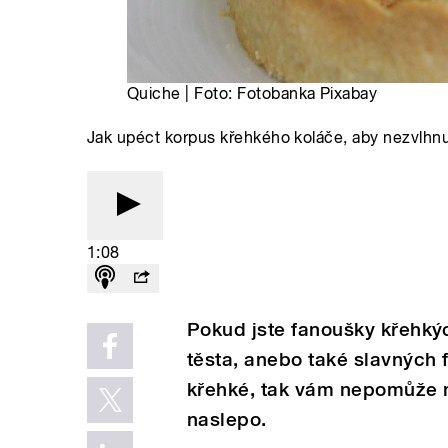
Quiche | Foto: Fotobanka Pixabay
Jak upéct korpus křehkého koláče, aby nezvlhnul
1:08
Pokud jste fanoušky křehký
těsta, anebo také slavných 
křehké, tak vám nepomůže ni
naslepo.