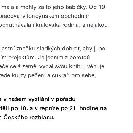
d mala a mohly za to jeho babičky. Od 19
ji pracoval v londýnském obchodním
chutnávala i královská rodina, a nějakou
 vlastní značku sladkých dobrot, aby ji po
ším projektům. Je jedním z porotců
Peče celá země, vydal svou knihu, věnuje
ede kurzy pečení a cukraří pro sebe,
e v našem vysílání v pořadu
li po 10. a v repríze po 21. hodině na
ch Českého rozhlasu.