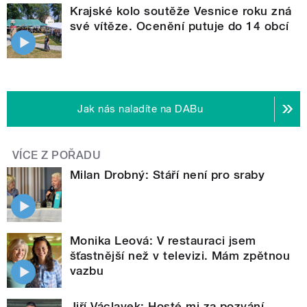
Krajské kolo soutěže Vesnice roku zná
své vítěze. Ocenění putuje do 14 obcí
Jak nás naladíte na DABu
VÍCE Z POŘADU
Milan Drobný: Stáří není pro sraby
Monika Leová: V restauraci jsem
šťastnější než v televizi. Mám zpětnou
vazbu
Jiří Václavek: Hosté mi za pozvání