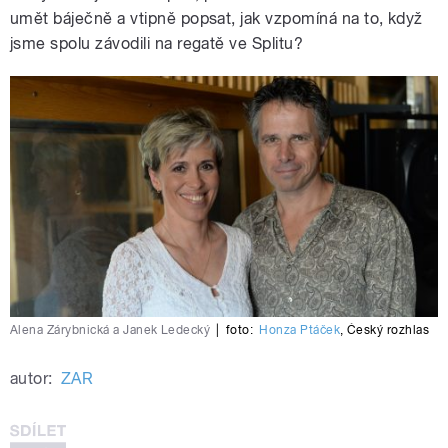
umět báječně a vtipně popsat, jak vzpomíná na to, když
jsme spolu závodili na regatě ve Splitu?
Alena Zárybnická a Janek Ledecký
|
foto:
Honza Ptáček
,
Český rozhlas
autor:
ZAR