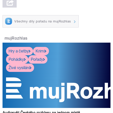
Všechny díly pořadu na mujRozhlas
mujRozhlas
Hry a četby
Krimi
Pohádky
Pořady
Živé vysílání
Audiosvět Českého rozhlasu na jednom místě