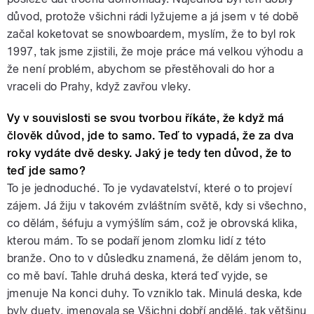
důvod, protože všichni rádi lyžujeme a já jsem v té době
začal koketovat se snowboardem, myslím, že to byl rok
1997, tak jsme zjistili, že moje práce má velkou výhodu a
že není problém, abychom se přestěhovali do hor a
vraceli do Prahy, když zavřou vleky.
Vy v souvislosti se svou tvorbou říkáte, že když má
člověk důvod, jde to samo. Teď to vypadá, že za dva
roky vydáte dvě desky. Jaký je tedy ten důvod, že to
teď jde samo?
To je jednoduché. To je vydavatelství, které o to projeví
zájem. Já žiju v takovém zvláštním světě, kdy si všechno,
co dělám, šéfuju a vymýšlím sám, což je obrovská klika,
kterou mám. To se podaří jenom zlomku lidí z této
branže. Ono to v důsledku znamená, že dělám jenom to,
co mě baví. Tahle druhá deska, která teď vyjde, se
jmenuje Na konci duhy. To vzniklo tak. Minulá deska, kde
byly duety, jmenovala se Všichni dobří andělé, tak většinu