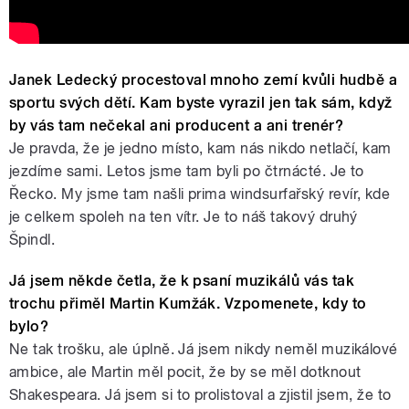
Janek Ledecký procestoval mnoho zemí kvůli hudbě a
sportu svých dětí. Kam byste vyrazil jen tak sám, když
by vás tam nečekal ani producent a ani trenér?
Je pravda, že je jedno místo, kam nás nikdo netlačí, kam
jezdíme sami. Letos jsme tam byli po čtrnácté. Je to
Řecko. My jsme tam našli prima windsurfařský revír, kde
je celkem spoleh na ten vítr. Je to náš takový druhý
Špindl.
Já jsem někde četla, že k psaní muzikálů vás tak
trochu přiměl Martin Kumžák. Vzpomenete, kdy to
bylo?
Ne tak trošku, ale úplně. Já jsem nikdy neměl muzikálové
ambice, ale Martin měl pocit, že by se měl dotknout
Shakespeara. Já jsem si to prolistoval a zjistil jsem, že to