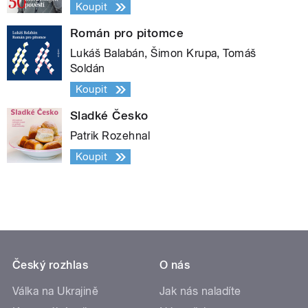
Koupit
Román pro pitomce
Lukáš Balabán, Šimon Krupa, Tomáš
Soldán
Koupit
Sladké Česko
Patrik Rozehnal
Koupit
Český rozhlas
O nás
Válka na Ukrajině
Jak nás naladíte