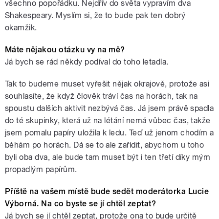
všechno popořádku. Nejdřív do světa vypravím dva
Shakespeary. Myslím si, že to bude pak ten dobrý
okamžik.
Máte nějakou otázku vy na mě?
Já bych se rád někdy podíval do toho letadla.
Tak to budeme muset vyřešit nějak okrajově, protože asi
souhlasíte, že když člověk tráví čas na horách, tak na
spoustu dalších aktivit nezbývá čas. Já jsem právě spadla
do té skupinky, která už na létání nemá vůbec čas, takže
jsem pomalu papíry uložila k ledu. Teď už jenom chodím a
běhám po horách. Dá se to ale zařídit, abychom u toho
byli oba dva, ale bude tam muset být i ten třetí díky mým
propadlým papírům.
Příště na vašem místě bude sedět moderátorka Lucie
Výborná. Na co byste se jí chtěl zeptat?
Já bych se jí chtěl zeptat, protože ona to bude určitě