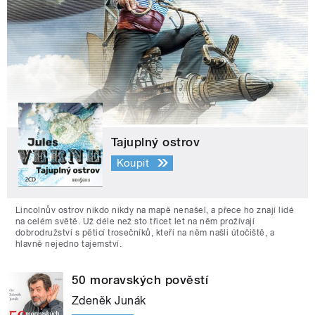
Tajuplný ostrov
Koupit
Lincolnův ostrov nikdo nikdy na mapě nenašel, a přece ho znají lidé
na celém světě. Už déle než sto třicet let na něm prožívají
dobrodružství s pěticí trosečníků, kteří na něm našli útočiště, a
hlavně nejedno tajemství.
50 moravských pověstí
Zdeněk Junák