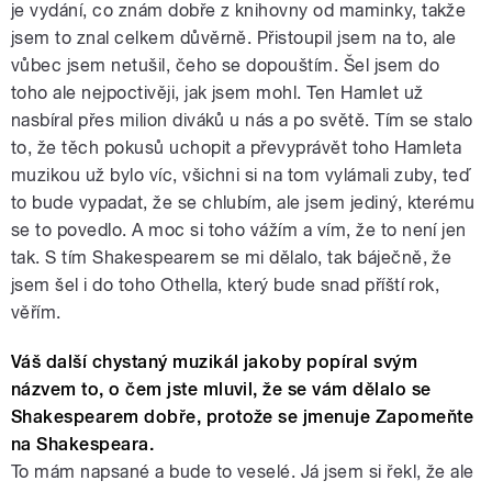
je vydání, co znám dobře z knihovny od maminky, takže
jsem to znal celkem důvěrně. Přistoupil jsem na to, ale
vůbec jsem netušil, čeho se dopouštím. Šel jsem do
toho ale nejpoctivěji, jak jsem mohl. Ten Hamlet už
nasbíral přes milion diváků u nás a po světě. Tím se stalo
to, že těch pokusů uchopit a převyprávět toho Hamleta
muzikou už bylo víc, všichni si na tom vylámali zuby, teď
to bude vypadat, že se chlubím, ale jsem jediný, kterému
se to povedlo. A moc si toho vážím a vím, že to není jen
tak. S tím Shakespearem se mi dělalo, tak báječně, že
jsem šel i do toho Othella, který bude snad příští rok,
věřím.
Váš další chystaný muzikál jakoby popíral svým
názvem to, o čem jste mluvil, že se vám dělalo se
Shakespearem dobře, protože se jmenuje Zapomeňte
na Shakespeara.
To mám napsané a bude to veselé. Já jsem si řekl, že ale