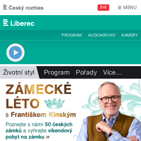
Přejít k hlavnímu obsahu
MENU
ŽIVĚ
PROGRAM
AUDIOARCHIV
KAMERY
Životní styl
Program
Pořady
Více
…