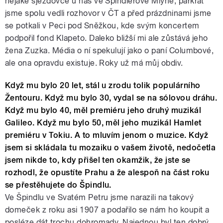
nějaké sjezdovce u nás ve Špindlerově Mlýně, párkrát
jsme spolu vedli rozhovor v ČT a před prázdninami jsme
se potkali v Peci pod Sněžkou, kde svým koncertem
podpořil fond Klapeto. Daleko bližší mi ale zůstává jeho
žena Zuzka. Média o ní spekulují jako o paní Columbové,
ale ona opravdu existuje. Roky už má můj obdiv.
Když mu bylo 20 let, stál u zrodu tolik populárního
Žentouru. Když mu bylo 30, vydal se na sólovou dráhu.
Když mu bylo 40, měl premiéru jeho druhý muzikál
Galileo. Když mu bylo 50, měl jeho muzikál Hamlet
premiéru v Tokiu. A to mluvím jenom o muzice. Když
jsem si skládala tu mozaiku o vašem životě, nedočetla
jsem nikde to, kdy přišel ten okamžik, že jste se
rozhodl, že opustíte Prahu a že alespoň na část roku
se přestěhujete do Špindlu.
Ve Špindlu ve Svatém Petru jsme narazili na takový
domeček z roku asi 1907 a podařilo se nám ho koupit a
posléze dát trochu dohromady. Najednou byl ten dobrý