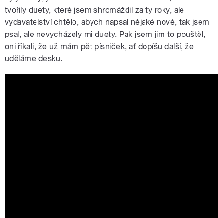
tvořily duety, které jsem shromáždil za ty roky, ale
vydavatelství chtělo, abych napsal nějaké nové, tak jsem
psal, ale nevycházely mi duety. Pak jsem jim to pouštěl,
oni říkali, že už mám pět písniček, ať dopíšu další, že
uděláme desku.