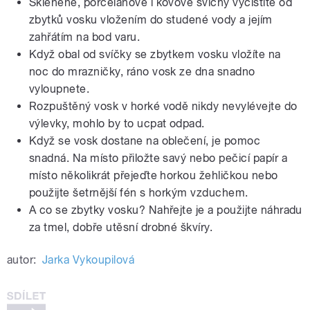
Skleněné, porcelánové i kovové svícny vyčistíte od
zbytků vosku vložením do studené vody a jejím
zahřátím na bod varu.
Když obal od svíčky se zbytkem vosku vložíte na
noc do mrazničky, ráno vosk ze dna snadno
vyloupnete.
Rozpuštěný vosk v horké vodě nikdy nevylévejte do
výlevky, mohlo by to ucpat odpad.
Když se vosk dostane na oblečení, je pomoc
snadná. Na místo přiložte savý nebo pečicí papír a
místo několikrát přejeďte horkou žehličkou nebo
použijte šetrnější fén s horkým vzduchem.
A co se zbytky vosku? Nahřejte je a použijte náhradu
za tmel, dobře utěsní drobné škvíry.
autor:
Jarka Vykoupilová