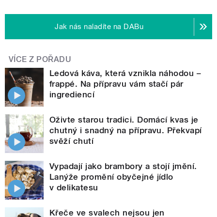
Jak nás naladíte na DABu
VÍCE Z POŘADU
Ledová káva, která vznikla náhodou –
frappé. Na přípravu vám stačí pár
ingrediencí
Oživte starou tradici. Domácí kvas je
chutný i snadný na přípravu. Překvapí
svěží chutí
Vypadají jako brambory a stojí jmění.
Lanýže promění obyčejné jídlo
v delikatesu
Křeče ve svalech nejsou jen