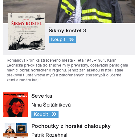
Šikmý kostel 3
Koupit
Románová kronika ztraceného města - léta 1945–1961. Karin
Lednická předkládá do značné míry převratný, dosavadní paradigma
měnící obraz hornického regionu, jehož zahlazenou historii stále
překrývá tlustá vrstva mýtů a zakořeněných stereotypů o „černé
zemi a rudém kraji“.
Severka
Nina Špitálníková
Koupit
Pochoutky z horské chaloupky
Patrik Rozehnal