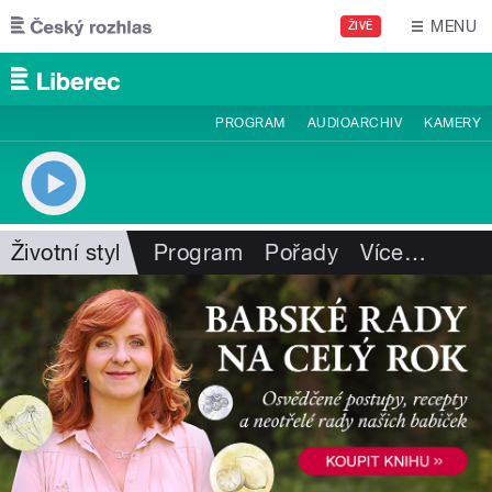
Přejít k hlavnímu obsahu
MENU
ŽIVĚ
PROGRAM
AUDIOARCHIV
KAMERY
Životní styl
Program
Pořady
Více
…