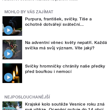
MOHLO BY VÁS ZAJÍMAT
Purpura, františek, svíčky. Tiše a
ochotně dotvářejí sváteční...
Na adventní věnec květy nepatří. Každá
svíčka má svůj význam. Víte jaký?
Svíčky hromničky chránily naše předky
před bouřkou i nemocí
NEJPOSLOUCHANĚJŠÍ
Krajské kolo soutěže Vesnice roku zná
své vítěze. Ocenění putuje do 14 obcí