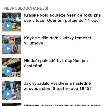
NEJPOSLOUCHANĚJŠÍ
Krajské kolo soutěže Vesnice roku zná
své vítěze. Ocenění putuje do 14 obcí
Když se dílo daří: Ukázky řemesel
v Turnově
Hledači pokladů byli úspěšní jen
částečně
Jak vypadalo vysídlení a následné
znovuosídlení Sudet v roce 1945?
Historická trať Bechyňka odkrývá nová