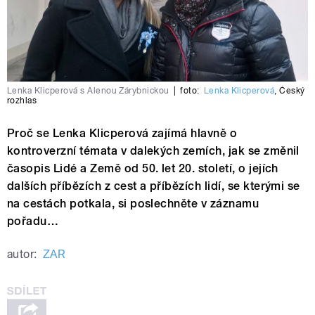
Lenka Klicperová s Alenou Zárybnickou
|
foto:
Lenka Klicperová
,
Český
rozhlas
Proč se Lenka Klicperová zajímá hlavně o
kontroverzní témata v dalekých zemích, jak se změnil
časopis Lidé a Země od 50. let 20. století, o jejích
dalších příbězích z cest a příbězích lidí, se kterými se
na cestách potkala, si poslechněte v záznamu
pořadu…
autor:
ZAR