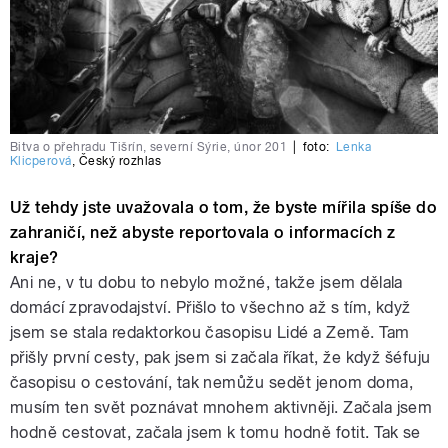
Bitva o přehradu Tišrín, severní Sýrie, únor 201
|
foto:
Lenka
Klicperová
,
Český rozhlas
Už tehdy jste uvažovala o tom, že byste mířila spíše do
zahraničí, než abyste reportovala o informacích z
kraje?
Ani ne, v tu dobu to nebylo možné, takže jsem dělala
domácí zpravodajství. Přišlo to všechno až s tím, když
jsem se stala redaktorkou časopisu Lidé a Země. Tam
přišly první cesty, pak jsem si začala říkat, že když šéfuju
časopisu o cestování, tak nemůžu sedět jenom doma,
musím ten svět poznávat mnohem aktivněji. Začala jsem
hodně cestovat, začala jsem k tomu hodně fotit. Tak se