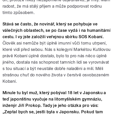
radost, že má stálý příjem a může podporovat rodinu
tímto způsobem.
Stává se často, že novinář, který se pohybuje ve
válečných oblastech, se po čase vydá i na humanitární
cestu. I vy jste založili veřejnou sbírku SOS Kobaní.
Člověk asi nemůže být úplně imunní vůči tomu utrpení,
které vidí před sebou. Nás s kolegyní Markétou Kutilovou
právě Kobaní úplně dostalo, bylo to pro nás něco úplně
jiného, dostala nás schopnost tamních lidí se vyrovnávat
s tou situací a být neustále dobře naladěni a milí. Měli
strašnou chuť do nového života v čerstvě osvobozeném
Kobaní.
Minule tu byl muž, který pobýval 18 let v Japonsku a
teď japonštinu vyučuje na litomyšlském gymnáziu,
inženýr Jiří Prokop. Tady je jeho otázka pro vás:
„Zeptal bych se, jestli byla v Japonsku. Pokud tam