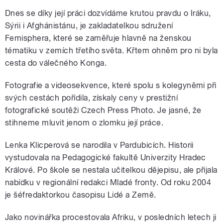
Dnes se díky její práci dozvídáme krutou pravdu o Iráku,
Sýrii i Afghánistánu, je zakladatelkou sdružení
Femisphera, které se zaměřuje hlavně na ženskou
tématiku v zemích třetího světa. Křtem ohněm pro ni byla
cesta do válečného Konga.
Fotografie a videosekvence, které spolu s kolegyněmi při
svých cestách pořídila, získaly ceny v prestižní
fotografické soutěži Czech Press Photo. Je jasné, že
stihneme mluvit jenom o zlomku její práce.
Lenka Klicperová se narodila v Pardubicích. Historii
vystudovala na Pedagogické fakultě Univerzity Hradec
Králové. Po škole se nestala učitelkou dějepisu, ale přijala
nabídku v regionální redakci Mladé fronty. Od roku 2004
je šéfredaktorkou časopisu Lidé a Země.
Jako novinářka procestovala Afriku, v posledních letech ji