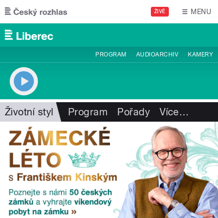
Přejít k hlavnímu obsahu
MENU
ŽIVĚ
PROGRAM
AUDIOARCHIV
KAMERY
Životní styl
Program
Pořady
Více
…