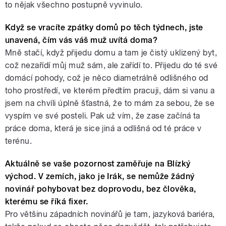
to nějak všechno postupně vyvinulo.
Když se vracíte zpátky domů po těch týdnech, jste
unavená, čím vás váš muž uvítá doma?
Mně stačí, když přijedu domu a tam je čistý uklizený byt,
což nezařídí můj muž sám, ale zařídí to. Přijedu do té své
domácí pohody, což je něco diametrálně odlišného od
toho prostředí, ve kterém předtím pracuji, dám si vanu a
jsem na chvíli úplně šťastná, že to mám za sebou, že se
vyspím ve své posteli. Pak už vím, že zase začíná ta
práce doma, která je sice jiná a odlišná od té práce v
terénu.
Aktuálně se vaše pozornost zaměřuje na Blízký
východ. V zemích, jako je Irák, se nemůže žádný
novinář pohybovat bez doprovodu, bez člověka,
kterému se říká fixer.
Pro většinu západních novinářů je tam, jazyková bariéra,