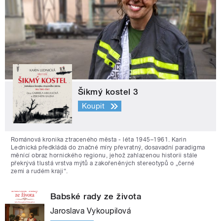
Šikmý kostel 3
Koupit
Románová kronika ztraceného města - léta 1945–1961. Karin
Lednická předkládá do značné míry převratný, dosavadní paradigma
měnící obraz hornického regionu, jehož zahlazenou historii stále
překrývá tlustá vrstva mýtů a zakořeněných stereotypů o „černé
zemi a rudém kraji“.
Babské rady ze života
Jaroslava Vykoupilová