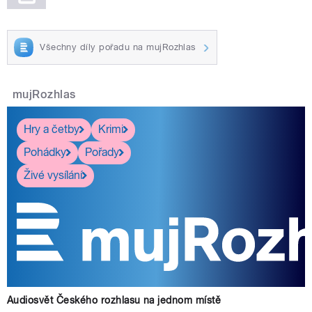
Všechny díly pořadu na mujRozhlas
mujRozhlas
Hry a četby
Krimi
Pohádky
Pořady
Živé vysílání
Audiosvět Českého rozhlasu na jednom místě