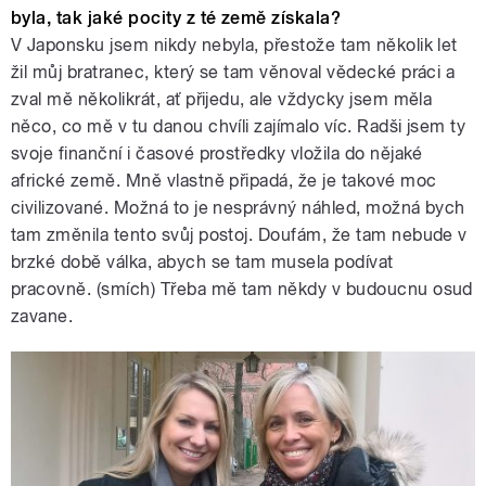
byla, tak jaké pocity z té země získala?
V Japonsku jsem nikdy nebyla, přestože tam několik let
žil můj bratranec, který se tam věnoval vědecké práci a
zval mě několikrát, ať přijedu, ale vždycky jsem měla
něco, co mě v tu danou chvíli zajímalo víc. Radši jsem ty
svoje finanční i časové prostředky vložila do nějaké
africké země. Mně vlastně připadá, že je takové moc
civilizované. Možná to je nesprávný náhled, možná bych
tam změnila tento svůj postoj. Doufám, že tam nebude v
brzké době válka, abych se tam musela podívat
pracovně. (smích) Třeba mě tam někdy v budoucnu osud
zavane.