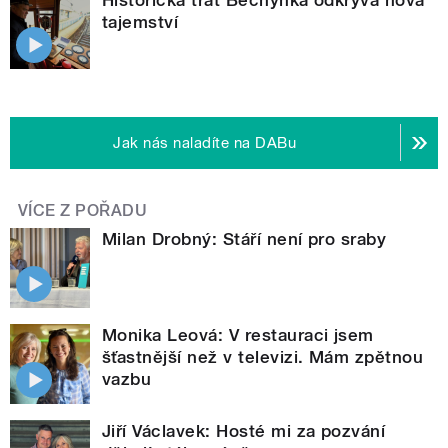
tajemství
Jak nás naladíte na DABu
VÍCE Z POŘADU
Milan Drobný: Stáří není pro sraby
Monika Leová: V restauraci jsem
šťastnější než v televizi. Mám zpětnou
vazbu
Jiří Václavek: Hosté mi za pozvání