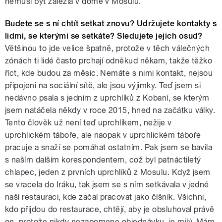
nemusí být zalezlá v domě v Mosulu.
Budete se s ní chtít setkat znovu? Udržujete kontakty s
lidmi, se kterými se setkáte? Sledujete jejich osud?
Většinou to jde velice špatně, protože v těch válečných
zónách ti lidé často prchají odněkud někam, takže těžko
říct, kde budou za měsíc. Nemáte s nimi kontakt, nejsou
připojeni na sociální sítě, ale jsou výjimky. Teď jsem si
nedávno psala s jedním z uprchlíků z Kobaní, se kterým
jsem natáčela někdy v roce 2015, hned na začátku války.
Tento člověk už není teď uprchlíkem, nežije v
uprchlickém táboře, ale naopak v uprchlickém táboře
pracuje a snaží se pomáhat ostatním. Pak jsem se bavila
s naším dalším korespondentem, což byl patnáctiletý
chlapec, jeden z prvních uprchlíků z Mosulu. Když jsem
se vracela do Iráku, tak jsem se s ním setkávala v jedné
naší restauraci, kde začal pracovat jako číšník. Všichni,
kdo přijdou do restaurace, chtějí, aby je obsluhoval právě
on, protože nikdy nezapomene objednávku, je milý. Mám