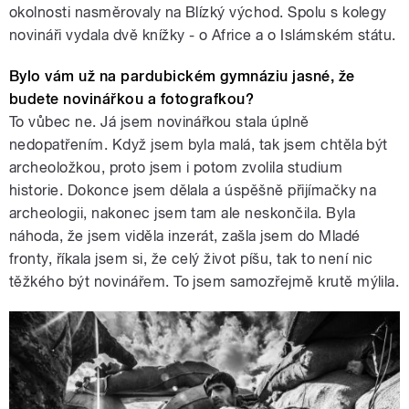
okolnosti nasměrovaly na Blízký východ. Spolu s kolegy
novináři vydala dvě knížky - o Africe a o Islámském státu.
Bylo vám už na pardubickém gymnáziu jasné, že
budete novinářkou a fotografkou?
To vůbec ne. Já jsem novinářkou stala úplně
nedopatřením. Když jsem byla malá, tak jsem chtěla být
archeoložkou, proto jsem i potom zvolila studium
historie. Dokonce jsem dělala a úspěšně přijímačky na
archeologii, nakonec jsem tam ale neskončila. Byla
náhoda, že jsem viděla inzerát, zašla jsem do Mladé
fronty, říkala jsem si, že celý život píšu, tak to není nic
těžkého být novinářem. To jsem samozřejmě krutě mýlila.