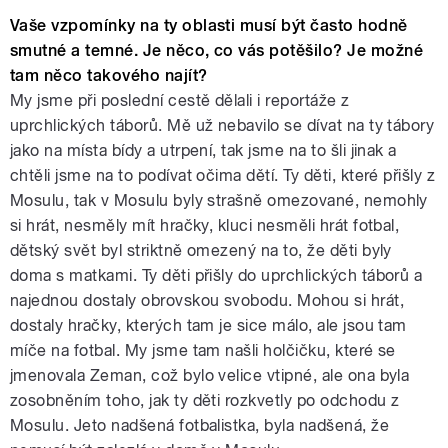
Vaše vzpomínky na ty oblasti musí být často hodně
smutné a temné. Je něco, co vás potěšilo? Je možné
tam něco takového najít?
My jsme při poslední cestě dělali i reportáže z
uprchlických táborů. Mě už nebavilo se dívat na ty tábory
jako na místa bídy a utrpení, tak jsme na to šli jinak a
chtěli jsme na to podívat očima dětí. Ty děti, které přišly z
Mosulu, tak v Mosulu byly strašně omezované, nemohly
si hrát, nesměly mít hračky, kluci nesměli hrát fotbal,
dětský svět byl striktně omezený na to, že děti byly
doma s matkami. Ty děti přišly do uprchlických táborů a
najednou dostaly obrovskou svobodu. Mohou si hrát,
dostaly hračky, kterých tam je sice málo, ale jsou tam
míče na fotbal. My jsme tam našli holčičku, které se
jmenovala Zeman, což bylo velice vtipné, ale ona byla
zosobněním toho, jak ty děti rozkvetly po odchodu z
Mosulu. Jeto nadšená fotbalistka, byla nadšená, že