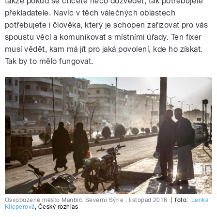
takže pokud se chcete něco dozvědět, tak potřebujete
překladatele. Navíc v těch válečných oblastech
potřebujete i člověka, který je schopen zařizovat pro vás
spoustu věcí a komunikovat s místními úřady. Ten fixer
musí vědět, kam má jít pro jaká povolení, kde ho získat.
Tak by to mělo fungovat.
Osvobozené město Manbič. Severní Sýrie , listopad 2016
|
foto:
Lenka
Klicperová
,
Český rozhlas