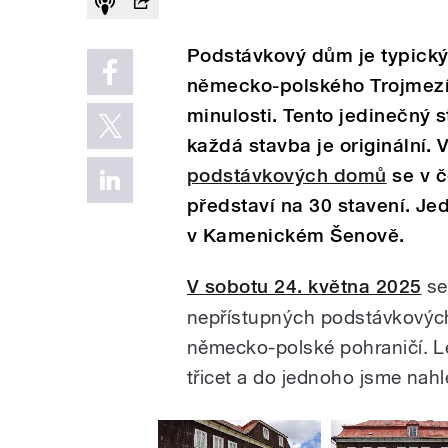
Podstávkový dům je typický 
německo-polského Trojmezí 
minulosti. Tento jedinečný st
každá stavba je originální.
podstávkových domů
se v č
představí na 30 stavení. Je
v Kamenickém Šenově.
V sobotu 24. května 2025
se
nepřístupných podstávkových
německo-polské pohraničí. Le
třicet a do jednoho jsme nahlé