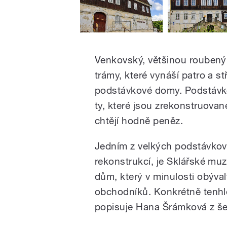
Venkovský, většinou roubený 
trámy, které vynáší patro a st
podstávkové domy. Podstávko
ty, které jsou zrekonstruované
chtějí hodně peněz.
Jedním z velkých podstávkov
rekonstrukcí, je Sklářské 
dům, který v minulosti obýva
obchodníků. Konkrétně tenhl
popisuje Hana Šrámková z š