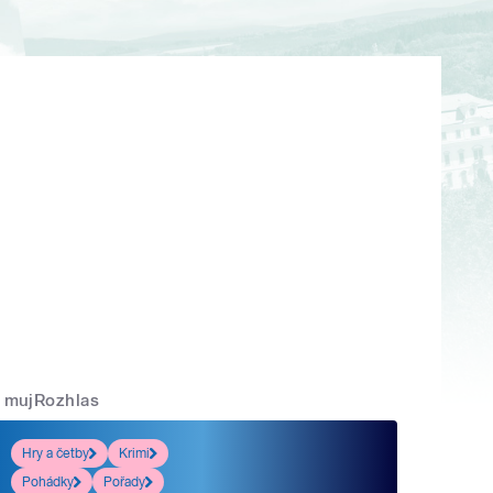
mujRozhlas
Hry a četby
Krimi
Pohádky
Pořady