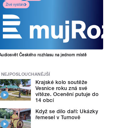
Živé vysílání
Audiosvět Českého rozhlasu na jednom místě
NEJPOSLOUCHANĚJŠÍ
Krajské kolo soutěže
Vesnice roku zná své
vítěze. Ocenění putuje do
14 obcí
Když se dílo daří: Ukázky
řemesel v Turnově