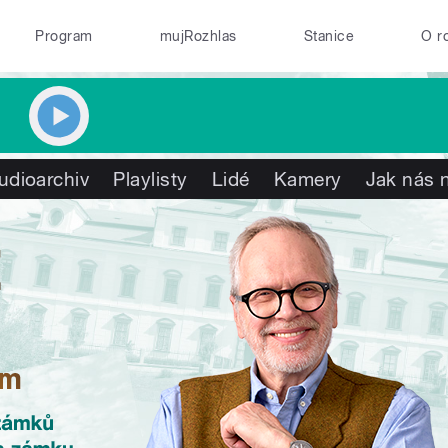
Program
mujRozhlas
Stanice
O r
udioarchiv
Playlisty
Lidé
Kamery
Jak nás n