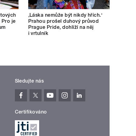
tových
‚Láska nemůže být nikdy hřích.‘
 Pro je
Prahou prošel duhový průvod
kum
Prague Pride, dohlíží na něj
i vrtulník
Sledujte nás
Certifikováno