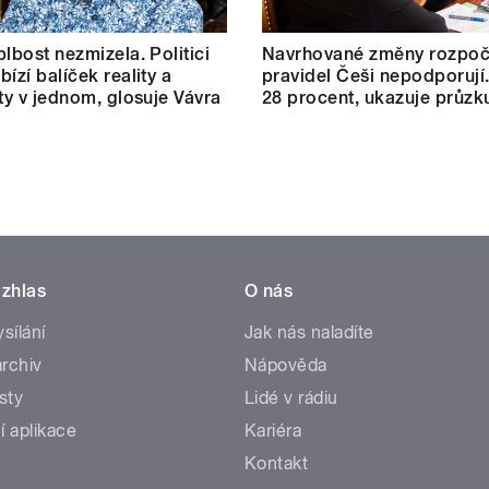
blbost nezmizela. Politici
Navrhované změny rozpoč
ízí balíček reality a
pravidel Češi nepodporují.
ity v jednom, glosuje Vávra
28 procent, ukazuje průz
zhlas
O nás
ysílání
Jak nás naladíte
rchiv
Nápověda
sty
Lidé v rádiu
í aplikace
Kariéra
Kontakt