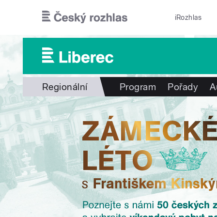
Přejít k hlavnímu obsahu
iRozhlas
Regionální
Program
Pořady
A