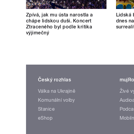
Zpívá, jak mu ústa narostla a
Lidská 
chápe lidskou duši. Koncert
dnes nab
Ztraceného byl podle kritika
surreal
výjimečný
Český rozhlas
mujRo
Válka na Ukrajině
Živé v
Komunální volby
Audioa
Stanice
Podca
eShop
Mobiln