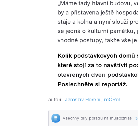
„Máme tady hlavní budovu, ve
byla přistavena ještě hospod
stáje a kolna a nyní slouží p
se jedná o kulturní památku, j
vhodné postupy, takže vše je 
Kolik podstávkových domů s
které stojí za to navštívit p
otevřených dveří podstávk
Poslechněte si reportáž.
autoři:
Jaroslav Hoření
,
reČRoL
Všechny díly pořadu na mujRozhlas