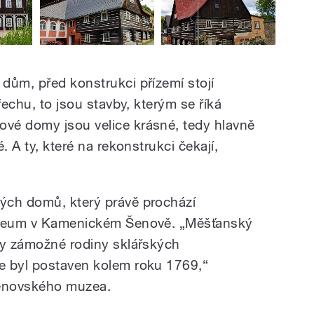
dům, před konstrukci přízemí stojí
řechu, to jsou stavby, kterým se říká
vé domy jsou velice krásné, tedy hlavně
. A ty, které na rekonstrukci čekají,
ých domů, který právě prochází
muzeum v Kamenickém Šenově. „Měšťanský
ly zámožné rodiny sklářských
e byl postaven kolem roku 1769,“
enovského muzea.