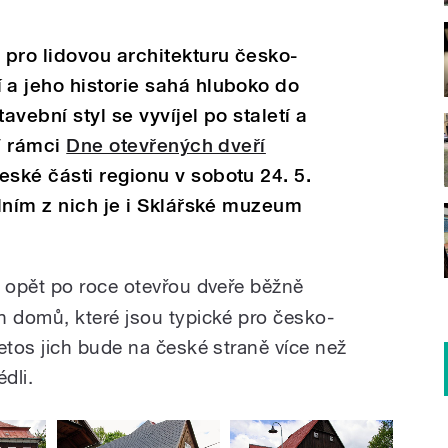
pro lidovou architekturu česko-
a jeho historie sahá hluboko do
avební styl se vyvíjel po staletí a
 V rámci
Dne otevřených dveří
eské části regionu v sobotu 24. 5.
dním z nich je i Sklářské muzeum
 opět po roce otevřou dveře běžně
 domů, které jsou typické pro česko-
tos jich bude na české straně více než
dli.