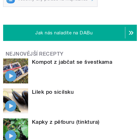
Jak nás naladíte na DABu
NEJNOVĚJŠÍ RECEPTY
Kompot z jabčat se švestkama
Lilek po sicilsku
Kapky z pěťouru (tinktura)