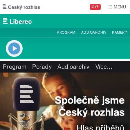
Přejít k hlavnímu obsahu
MENU
ŽIVĚ
PROGRAM
AUDIOARCHIV
KAMERY
Program
Pořady
Audioarchiv
Více
…