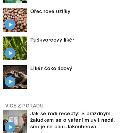
Ořechové uzlíky
Puškvorcový likér
Likér čokoládový
VÍCE Z POŘADU
Jak se rodí recepty: S prázdným
žaludkem se o vaření mluvit nedá,
směje se paní Jakouběová