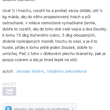
Uvař ½ l hrachu, rozetři ho a protlač skrze dršlák; utři ¼
kg másla, dej do něho propasírovaný hrách a půl
ostrouhané, v mléce namočené vymačkané žemle,
dobře to rozetři, dej do toho dvě celé vejce a dva žloutky,
k tomu 15 dkg tlučeného cukru, 5 dkg oloupaných,
drobně rozkrájených mandlí, trochu to osol, a je-li to
husté, přidej k tomu ještě jeden žloutek, dobře to
umíchej. Peč z toho v důlkovém plechu lívanečky, pak je
posyp cukrem a dej je hned teplé na stůl.
autoři:
Jaroslav Hoření
,
Vladimíra Jakouběová
Všechny díly pořadu na mujRozhlas