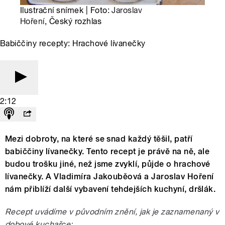
Ilustrační snímek | Foto:
Jaroslav
Hoření
, Český rozhlas
Babiččiny recepty: Hrachové lívanečky
2:12
Mezi dobroty, na které se snad každý těšil, patří
babiččiny lívanečky. Tento recept je právě na ně, ale
budou trošku jiné, než jsme zvyklí, půjde o hrachové
lívanečky. A Vladimíra Jakouběová a Jaroslav Hoření
nám přiblíží další vybavení tehdejších kuchyní, dršlák.
Recept uvádíme v původním znění, jak je zaznamenaný v
dobové kuchařce: