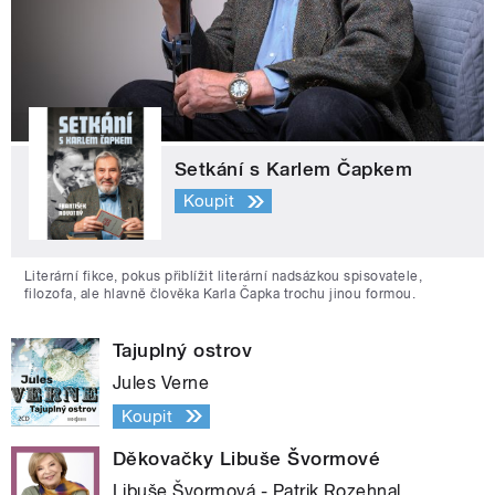
Setkání s Karlem Čapkem
Koupit
Literární fikce, pokus přiblížit literární nadsázkou spisovatele,
filozofa, ale hlavně člověka Karla Čapka trochu jinou formou.
Tajuplný ostrov
Jules Verne
Koupit
Děkovačky Libuše Švormové
Libuše Švormová - Patrik Rozehnal