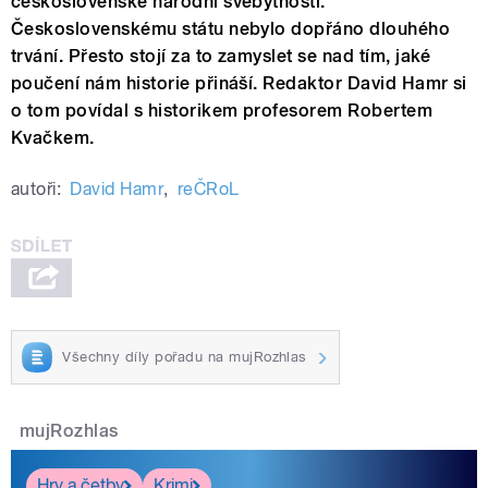
československé národní svébytnosti.
Československému státu nebylo dopřáno dlouhého
trvání. Přesto stojí za to zamyslet se nad tím, jaké
poučení nám historie přináší. Redaktor David Hamr si
o tom povídal s historikem profesorem Robertem
Kvačkem.
autoři:
David Hamr
,
reČRoL
Všechny díly pořadu na mujRozhlas
mujRozhlas
Hry a četby
Krimi