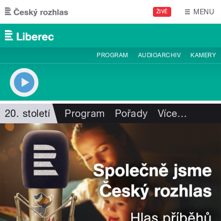
Přejít k hlavnímu obsahu
MENU
ŽIVĚ
PROGRAM
AUDIOARCHIV
KAMERY
20. století
Program
Pořady
Více
…