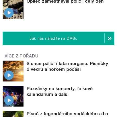
Opilec zaměstnával policii celý den
Jak nás naladíte na DABu
VÍCE Z POŘADU
Slunce pálící i fata morgana. Písničky
o vedru a horkém počasí
Pozvánky na koncerty, folkové
kalendárium a další
Písně z legendárního vodáckého alba