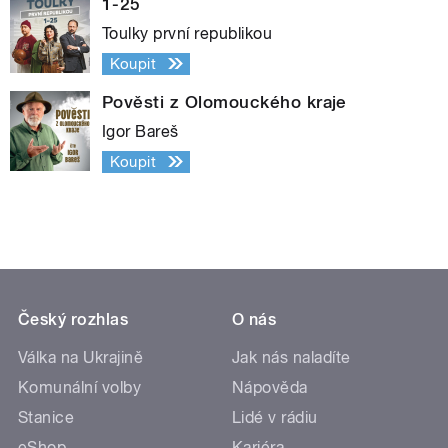
1-25
Toulky první republikou
Koupit
Pověsti z Olomouckého kraje
Igor Bareš
Koupit
Český rozhlas
O nás
Válka na Ukrajině
Jak nás naladíte
Komunální volby
Nápověda
Stanice
Lidé v rádiu
eShop
Kariéra