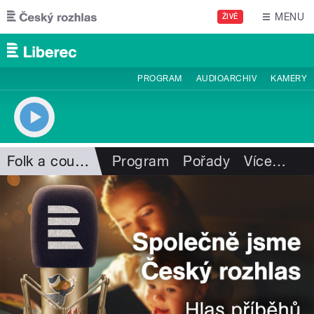
Přejít k hlavnímu obsahu
MENU
ŽIVĚ
PROGRAM
AUDIOARCHIV
KAMERY
Folk a country
Program
Pořady
Více
…