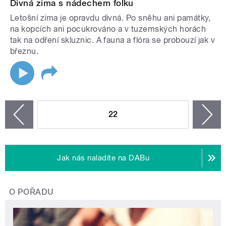
Divná zima s nádechem folku
Letošní zima je opravdu divná. Po sněhu ani památky,
na kopcích ani pocukrováno a v tuzemských horách
tak na odření skluznic. A fauna a flóra se probouzí jak v
březnu.
STRÁNKY
22
n
zí
Jak nás naladíte na DABu
O POŘADU