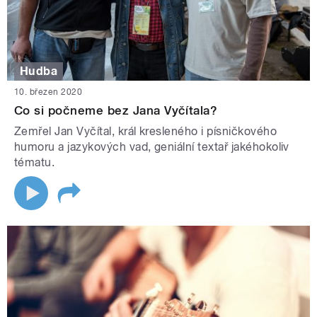
Hudba
10. březen 2020
Co si počneme bez Jana Vyčítala?
Zemřel Jan Vyčítal, král kresleného i písničkového
humoru a jazykových vad, geniální textař jakéhokoliv
tématu.