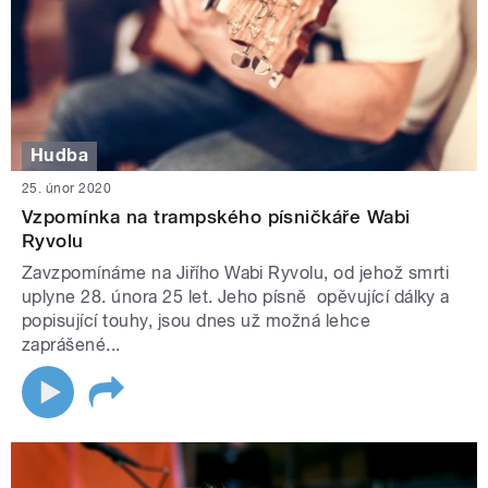
Hudba
25. únor 2020
Vzpomínka na trampského písničkáře Wabi
Ryvolu
Zavzpomínáme na Jiřího Wabi Ryvolu, od jehož smrti
uplyne 28. února 25 let. Jeho písně opěvující dálky a
popisující touhy, jsou dnes už možná lehce
zaprášené...