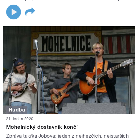
Hudba
21. leden 2020
Mohelnický dostavník končí
Zpráva takřka Jobova: jeden z nejhezčích, nejstarších