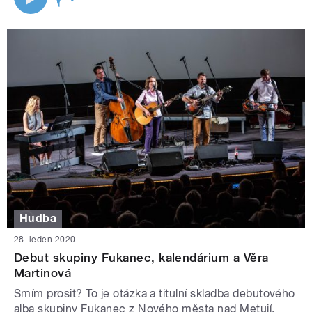
Hudba
28. leden 2020
Debut skupiny Fukanec, kalendárium a Věra
Martinová
Smím prosit? To je otázka a titulní skladba debutového
alba skupiny Fukanec z Nového města nad Metují.