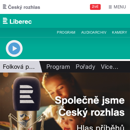
Přejít k hlavnímu obsahu
MENU
ŽIVĚ
PROGRAM
AUDIOARCHIV
KAMERY
Folková pohlazení
Program
Pořady
Více
…