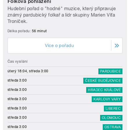
Folková pohlazení
Hudební pořad o "hodné" muzice, který připravuje
známý pardubický folkař a lídr skupiny Marien Víťa
Troníček.
Délka pořadu:
56 minut
Více o pořadu
Čas vysílání
úterý 18:04, středa 3:00
PARDUBICE
středa 3:00
ČESKÉ BUDĚJOVICE
středa 3:00
HRADEC KRÁLOVÉ
středa 3:00
KARLOVY VARY
středa 3:00
LIBEREC
středa 3:00
OLOMOUC
středa 3:00
OSTRAVA