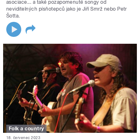
asociace... a také pozapomenuté songy od
neviditelných písňotepců jako je Jiří Smrž nebo Petr
Šotta.
Folk a country
18. červenec 2023