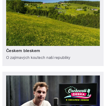
Českem bleskem
O zajímavých koutech naší republiky