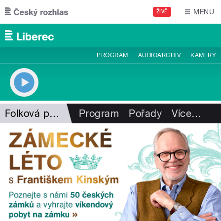
Přejít k hlavnímu obsahu
MENU
ŽIVĚ
PROGRAM
AUDIOARCHIV
KAMERY
Folková pohlazení
Program
Pořady
Více
…