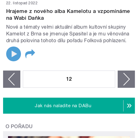
22. listopad 2022
Hrajeme z nového alba Kamelotu a vzpomínáme
na Wabi Daňka
Nové a tématy velmi aktuální album kultovní skupiny
Kamelot z Brna se jmenuje Spasitel a je mu věnována
druhá polovina tohoto dílu pořadu Folková pohlazení.
STRÁNKY
12
n
zí
Jak nás naladíte na DABu
O POŘADU