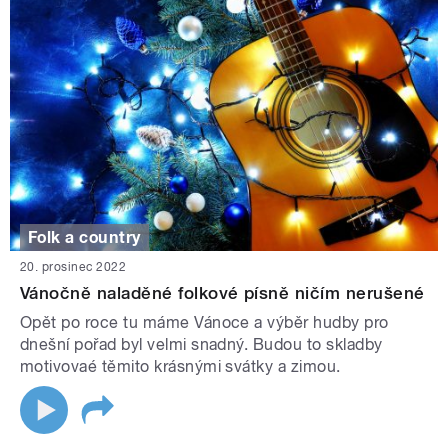
Folk a country
20. prosinec 2022
Vánočně naladěné folkové písně ničím nerušené
Opět po roce tu máme Vánoce a výběr hudby pro
dnešní pořad byl velmi snadný. Budou to skladby
motivovaé těmito krásnými svátky a zimou.