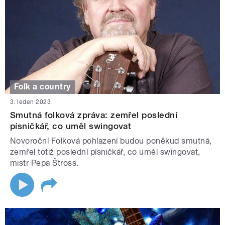
Folk a country
3. leden 2023
Smutná folková zpráva: zemřel poslední
písničkář, co uměl swingovat
Novoroční Folková pohlazení budou poněkud smutná,
zemřel totiž poslední písničkář, co uměl swingovat,
mistr Pepa Štross.