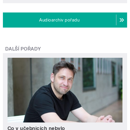
Audioarchiv pořadu
DALŠÍ POŘADY
Co v učebnicích nebylo