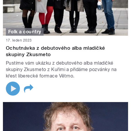
Folk a country
17. leden 2023
Ochutnávka z debutového alba mladičké
skupiny Zkusmeto
Pustíme vám ukázku z debutového alba mladičké
skupiny Zkusmeto z Kuřimi a přidáme pozvánky na
křest liberecké formace Větrno.