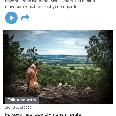
adventu zdánlivě nesouvisí. Ovšem klid a mír a
člověčinu v nich nepochybně najdete.
Folk a country
29. listopad 2022
Folková inspirace čtyřnohými přáteli