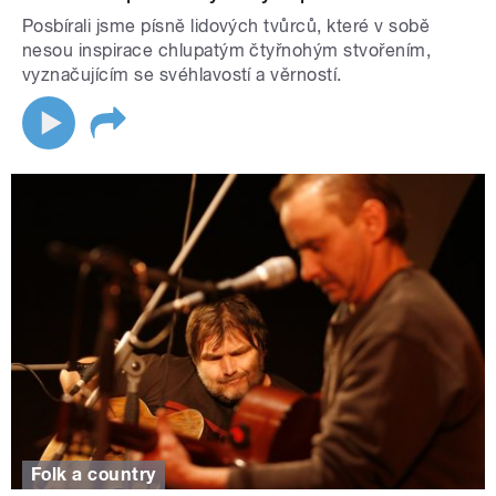
Posbírali jsme písně lidových tvůrců, které v sobě
nesou inspirace chlupatým čtyřnohým stvořením,
vyznačujícím se svéhlavostí a věrností.
Folk a country