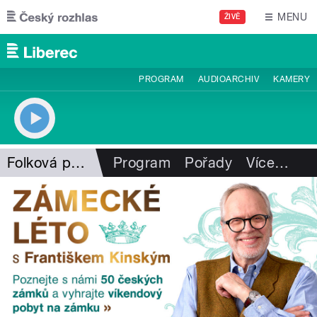
Přejít k hlavnímu obsahu
MENU
ŽIVĚ
PROGRAM
AUDIOARCHIV
KAMERY
Folková pohlazení
Program
Pořady
Více
…