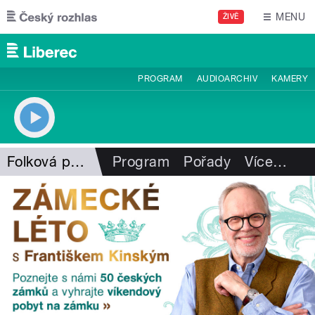
Přejít k hlavnímu obsahu
MENU
ŽIVĚ
PROGRAM
AUDIOARCHIV
KAMERY
Folková pohlazení
Program
Pořady
Více
…