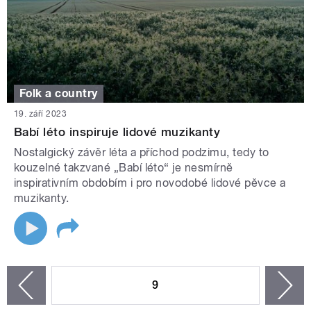
Folk a country
19. září 2023
Babí léto inspiruje lidové muzikanty
Nostalgický závěr léta a příchod podzimu, tedy to
kouzelné takzvané „Babí léto“ je nesmírně
inspirativním obdobím i pro novodobé lidové pěvce a
muzikanty.
STRÁNKY
9
n
zí