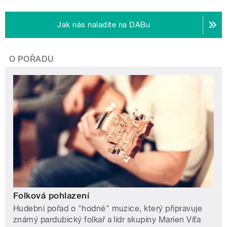
Jak nás naladíte na DABu
O POŘADU
Folková pohlazení
Hudební pořad o "hodné" muzice, který připravuje
známý pardubický folkař a lídr skupiny Marien Víťa