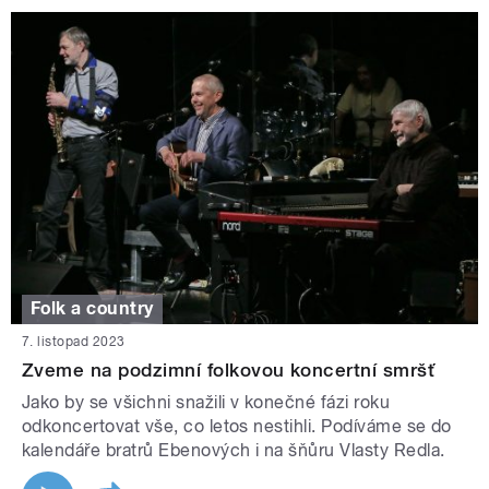
Folk a country
7. listopad 2023
Zveme na podzimní folkovou koncertní smršť
Jako by se všichni snažili v konečné fázi roku
odkoncertovat vše, co letos nestihli. Podíváme se do
kalendáře bratrů Ebenových i na šňůru Vlasty Redla.