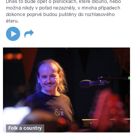
Dnes to bude opět o písničkách, které dlouho, nebo
možná nikdy v pořad nezazněly, v mnoha případech
dokonce poprvé budou puštěny do rozhlasového
éteru.
Folk a country