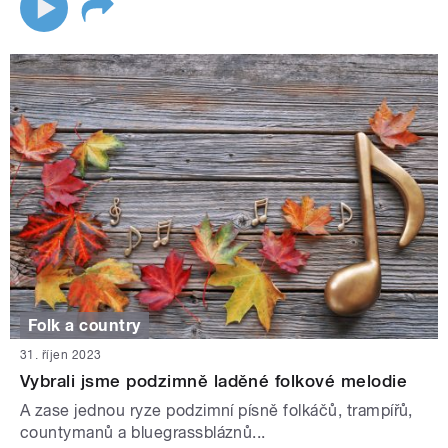
Folk a country
31. říjen 2023
Vybrali jsme podzimně laděné folkové melodie
A zase jednou ryze podzimní písně folkáčů, trampířů,
countymanů a bluegrassbláznů...