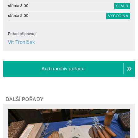
středa 3:00
SEVER
středa 3:00
VYSOČINA
Pořad připravují
Vít Troníček
Audioarchiv pořadu
DALŠÍ POŘADY