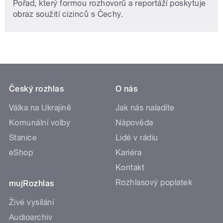
Pořad, který formou rozhovorů a reportáží poskytuje
obraz soužití cizinců s Čechy.
Český rozhlas
O nás
Válka na Ukrajině
Jak nás naladíte
Komunální volby
Nápověda
Stanice
Lidé v rádiu
eShop
Kariéra
Kontakt
Rozhlasový poplatek
mujRozhlas
Živé vysílání
Audioarchiv