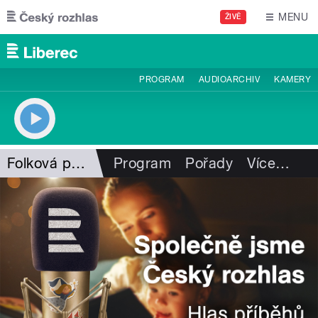
Přejít k hlavnímu obsahu
MENU
ŽIVĚ
PROGRAM
AUDIOARCHIV
KAMERY
Folková pohlazení
Program
Pořady
Více
…