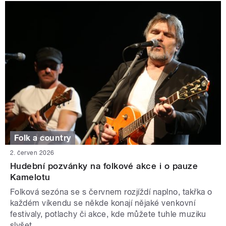
Folk a country
2. červen 2026
Hudební pozvánky na folkové akce i o pauze
Kamelotu
Folková sezóna se s červnem rozjíždí naplno, takřka o
každém víkendu se někde konají nějaké venkovní
festivaly, potlachy či akce, kde můžete tuhle muziku
slyšet.