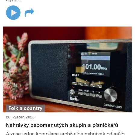
Folk a country
26. květen 2026
Nahrávky zapomenutých skupin a písničkářů
A zase jedna kompilace archivních nahrávek od málo