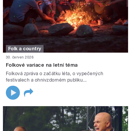
Folk a country
30. červen 2026
Folkové variace na letní téma
Folková zpráva o začátku léta, o vypečených
festivalech a ohnivzdorném publiku...