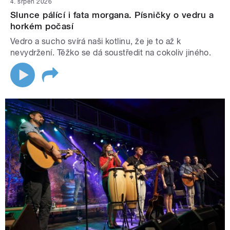
4. srpen 2026
Slunce pálící i fata morgana. Písničky o vedru a
horkém počasí
Vedro a sucho svírá naši kotlinu, že je to až k
nevydržení. Těžko se dá soustředit na cokoliv jiného.