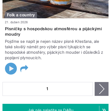
Folk a country
21. duben 2026
Písničky s hospodskou atmosférou a pijáckými
moudry
Pojďme se napít je nejen název písně Křesťana, ale
také skvělý námět pro výběr písní týkajících se
hospodské atmosféry, pijáckých mouder i důsledků z
popíjení plynoucích.
STRÁNKY
1
n
Jak nás naladíte na DABu