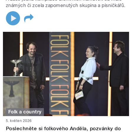
známých či zcela zapomenutých skupina a písničkářů.
Folk a country
5. květen 2026
Poslechněte si folkového Anděla, pozvánky do