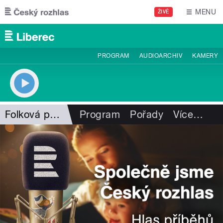
Přejít k hlavnímu obsahu
MENU
ŽIVĚ
PROGRAM
AUDIOARCHIV
KAMERY
Folková pohlazení
Program
Pořady
Více
…