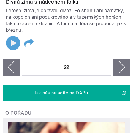
Divná zima s nádechem folku
Letošní zima je opravdu divná. Po sněhu ani památky,
na kopcích ani pocukrováno a v tuzemských horách
tak na odření skluznic. A fauna a flóra se probouzí jak v
březnu.
STRÁNKY
22
n
zí
Jak nás naladíte na DABu
O POŘADU