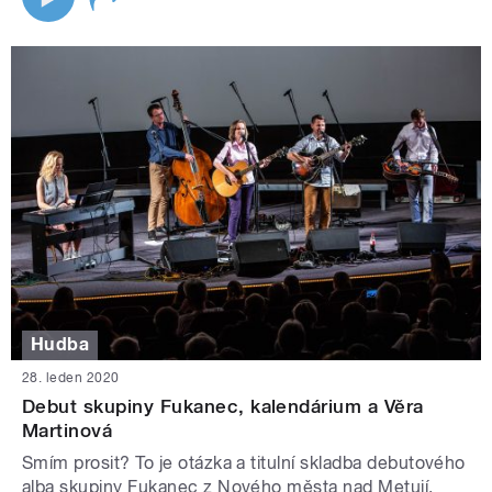
Hudba
28. leden 2020
Debut skupiny Fukanec, kalendárium a Věra
Martinová
Smím prosit? To je otázka a titulní skladba debutového
alba skupiny Fukanec z Nového města nad Metují.