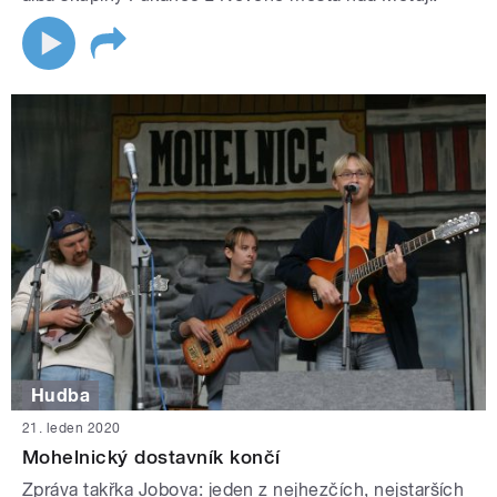
Hudba
21. leden 2020
Mohelnický dostavník končí
Zpráva takřka Jobova: jeden z nejhezčích, nejstarších