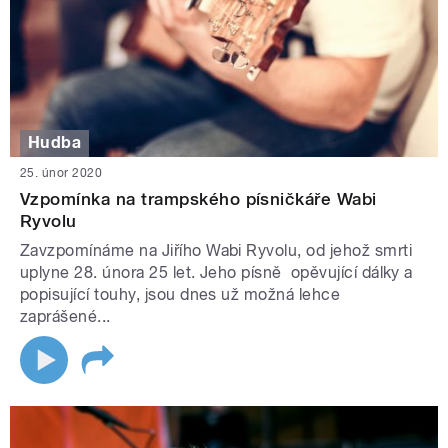
Hudba
25. únor 2020
Vzpomínka na trampského písničkáře Wabi
Ryvolu
Zavzpomínáme na Jiřího Wabi Ryvolu, od jehož smrti
uplyne 28. února 25 let. Jeho písně opěvující dálky a
popisující touhy, jsou dnes už možná lehce
zaprášené...