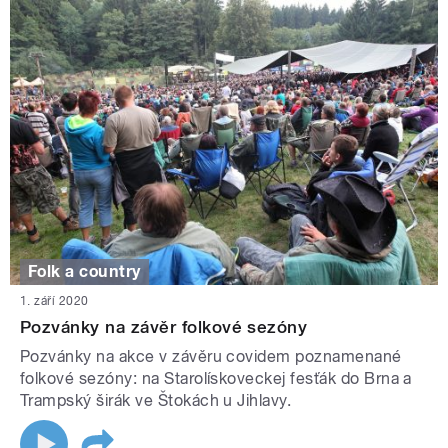
Folk a country
1. září 2020
Pozvánky na závěr folkové sezóny
Pozvánky na akce v závěru covidem poznamenané
folkové sezóny: na Starolískoveckej fesťák do Brna a
Trampský širák ve Štokách u Jihlavy.