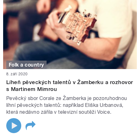
Folk a country
8. září 2020
Líheň pěveckých talentů v Žamberku a rozhovor
s Martinem Mimrou
Pevěcký sbor Corale ze Žamberka je pozoruhodnou
líhní pěveckých talentů: například Eliška Urbanová,
která nedávno zářila v televizní soutěži Voice.