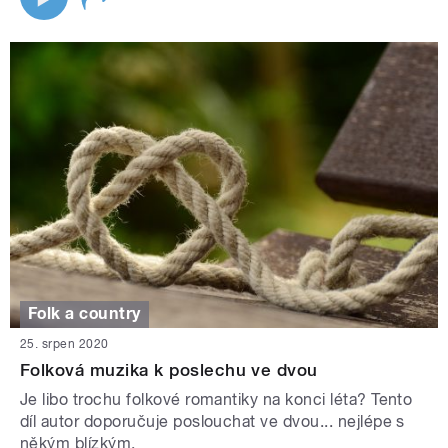
Folk a country
25. srpen 2020
Folková muzika k poslechu ve dvou
Je libo trochu folkové romantiky na konci léta? Tento
díl autor doporučuje poslouchat ve dvou... nejlépe s
někým blízkým.