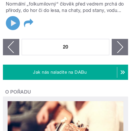
Normální „folkumilovný“ člověk před vedrem prchá do
přírody, do hor či do lesa, na chaty, pod stany, vodu...
STRÁNKY
20
n
zí
Jak nás naladíte na DABu
O POŘADU