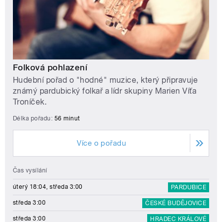
Folková pohlazení
Hudební pořad o "hodné" muzice, který připravuje
známý pardubický folkař a lídr skupiny Marien Víťa
Troníček.
Délka pořadu:
56 minut
Více o pořadu
Čas vysílání
úterý 18:04, středa 3:00
PARDUBICE
středa 3:00
ČESKÉ BUDĚJOVICE
středa 3:00
HRADEC KRÁLOVÉ