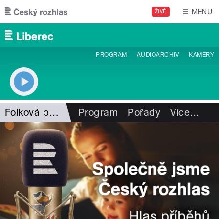
Přejít k hlavnímu obsahu
MENU
ŽIVĚ
PROGRAM
AUDIOARCHIV
KAMERY
Folková pohlazení
Program
Pořady
Více
…