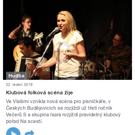
Hudba
22. leden 2019
Klubová folková scéna žije
Ve Vlašimi vznikla nová scéna pro písničkáře, v
Českých Budějovicích se rozjíždí už třetí ročník
Večerů S a skupina Isara rozjíždí pravidelný klubový
pořad Na scestí.