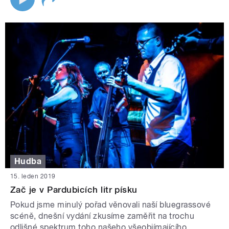
Hudba
15. leden 2019
Zač je v Pardubicích litr písku
Pokud jsme minulý pořad věnovali naší bluegrassové
scéně, dnešní vydání zkusíme zaměřit na trochu
odlišné spektrum toho našeho všeobjímajícího