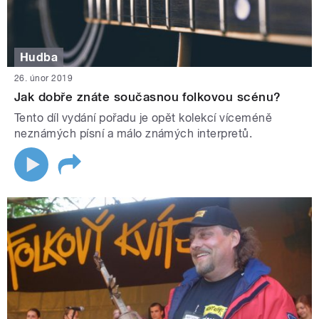
Hudba
26. únor 2019
Jak dobře znáte současnou folkovou scénu?
Tento díl vydání pořadu je opět kolekcí víceméně
neznámých písní a málo známých interpretů.