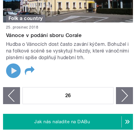
Folk a country
25. prosinec 2018
Vánoce v podání sboru Corale
Hudba o Vánocích dost často zavání kýčem. Bohužel i
na folkové scéně se vyskytují hvězdy, které vánočními
písněmi spíše doplňují hudební trh.
STRÁNKY
26
n
zí
Jak nás naladíte na DABu