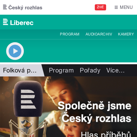
Přejít k hlavnímu obsahu
MENU
ŽIVĚ
PROGRAM
AUDIOARCHIV
KAMERY
Folková pohlazení
Program
Pořady
Více
…