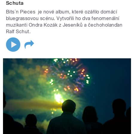
Schuta
Bits´n Pieces je nové album, které ozářilo domácí
bluegrassovou scénu. Vytvořili ho dva fenomenální
muzikanti Ondra Kozák z Jeseníků a čechoholanďan
Ralf Schut.