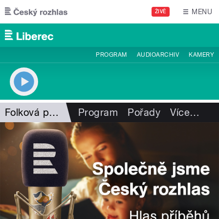
Přejít k hlavnímu obsahu
MENU
ŽIVĚ
PROGRAM
AUDIOARCHIV
KAMERY
Folková pohlazení
Program
Pořady
Více
…