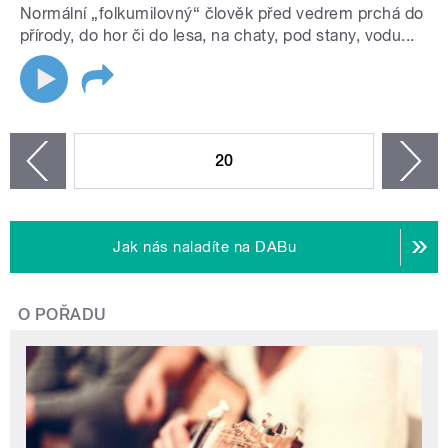
Normální „folkumilovný“ člověk před vedrem prchá do
přírody, do hor či do lesa, na chaty, pod stany, vodu...
STRÁNKY
20
n
zí
Jak nás naladíte na DABu
O POŘADU