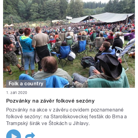
Folk a country
1. září 2020
Pozvánky na závěr folkové sezóny
Pozvánky na akce v závěru covidem poznamenané
folkové sezóny: na Starolískoveckej fesťák do Brna a
Trampský širák ve Štokách u Jihlavy.