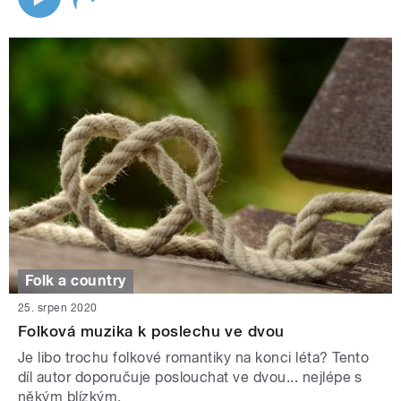
Folk a country
25. srpen 2020
Folková muzika k poslechu ve dvou
Je libo trochu folkové romantiky na konci léta? Tento
díl autor doporučuje poslouchat ve dvou... nejlépe s
někým blízkým.