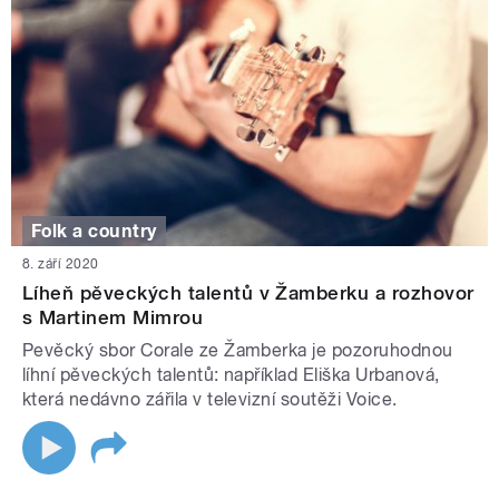
Folk a country
8. září 2020
Líheň pěveckých talentů v Žamberku a rozhovor
s Martinem Mimrou
Pevěcký sbor Corale ze Žamberka je pozoruhodnou
líhní pěveckých talentů: například Eliška Urbanová,
která nedávno zářila v televizní soutěži Voice.