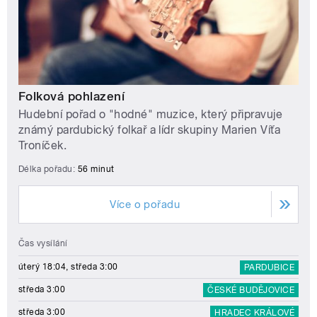
Folková pohlazení
Hudební pořad o "hodné" muzice, který připravuje
známý pardubický folkař a lídr skupiny Marien Víťa
Troníček.
Délka pořadu:
56 minut
Více o pořadu
Čas vysílání
úterý 18:04, středa 3:00
PARDUBICE
středa 3:00
ČESKÉ BUDĚJOVICE
středa 3:00
HRADEC KRÁLOVÉ