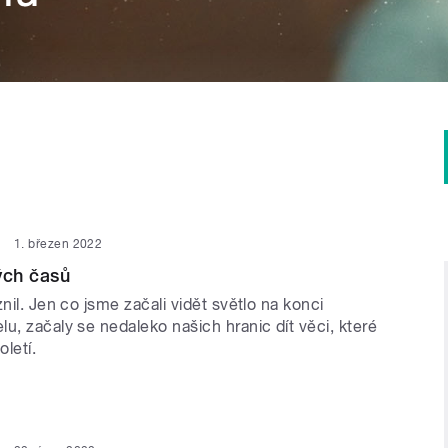
1. březen 2022
ých časů
znil. Jen co jsme začali vidět světlo na konci
u, začaly se nedaleko našich hranic dít věci, které
oletí.