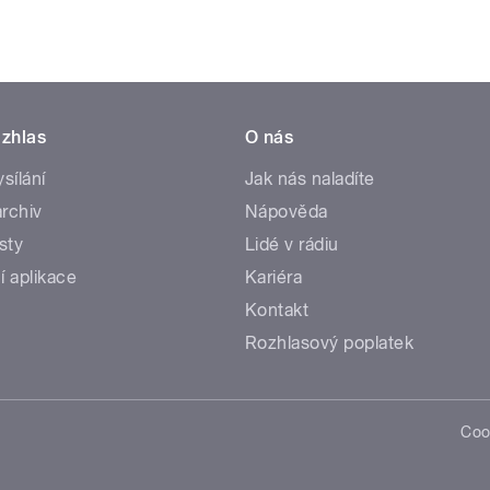
zhlas
O nás
ysílání
Jak nás naladíte
rchiv
Nápověda
sty
Lidé v rádiu
í aplikace
Kariéra
Kontakt
Rozhlasový poplatek
Coo