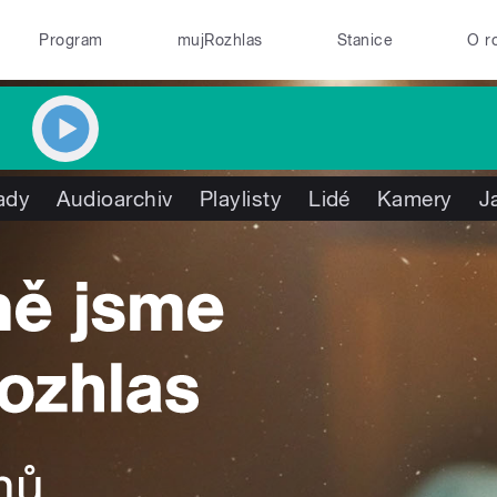
Program
mujRozhlas
Stanice
O r
ady
Audioarchiv
Playlisty
Lidé
Kamery
J