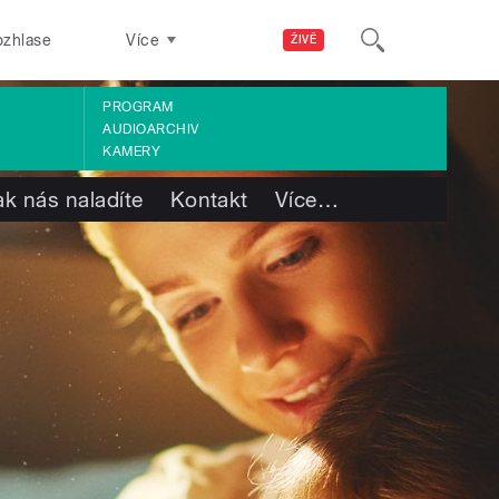
ozhlase
Více
ŽIVĚ
PROGRAM
AUDIOARCHIV
KAMERY
ak nás naladíte
Kontakt
Více
…