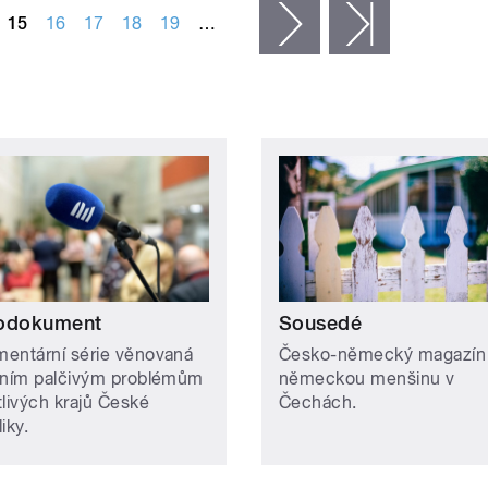
15
16
17
18
19
…
následující ›
poslední »
odokument
Sousedé
entární série věnovaná
Česko-německý magazín
lním palčivým problémům
německou menšinu v
tlivých krajů České
Čechách.
liky.