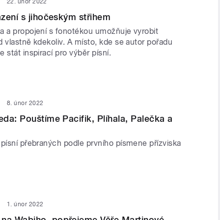
22. únor 2022
zení s jihočeským střihem
a a propojení s fonotékou umožňuje vyrobit
 vlastně kdekoliv. A místo, kde se autor pořadu
 stát inspirací pro výběr písní.
8. únor 2022
da: Pouštíme Pacifik, Plíhala, Palečka a
 písní přebraných podle prvního písmene přízviska
1. únor 2022
a Wabiho, popřejeme Věře Martinové