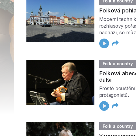
Folk a country
Folková pohla
Moderní technik
rozhlasový pořad
nachází, se může
Folk a country
Folková abece
další
Prosté pouštění
protagonistů.
Folk a country
Vzpomeneme n