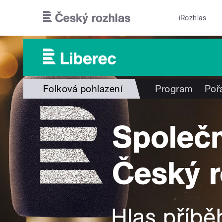
Přejít k hlavnímu obsahu
iRozhlas
Folková pohlazení
Program
Poř