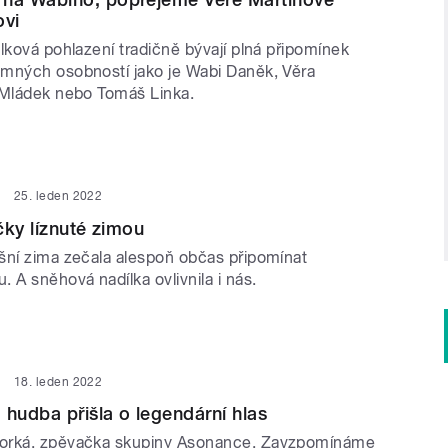
ovi
lková pohlazení tradičně bývají plná připomínek
mných osobností jako je Wabi Daněk, Věra
 Mládek nebo Tomáš Linka.
25. leden 2022
čky líznuté zimou
šní zima zečala alespoň občas připomínat
 A sněhová nadílka ovlivnila i nás.
18. leden 2022
 hudba přišla o legendární hlas
orká, zpěvačka skupiny Asonance. Zavzpomínáme