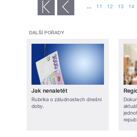
…
11
12
13
14
« první
‹ předchozí
DALŠÍ POŘADY
Jak nenaletět
Regi
Rubrika o záludnostech dnešní
Dokum
doby.
aktuá
jedno
repub