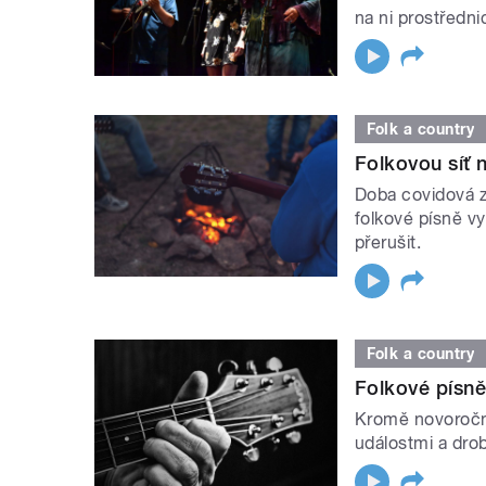
na ni prostřednic
Folk a country
Folkovou síť n
Doba covidová 
folkové písně vyt
přerušit.
Folk a country
Folkové písně
Kromě novoroční
událostmi a dro