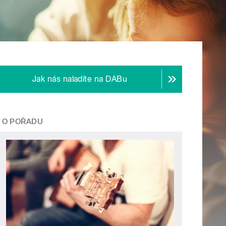
Jak nás naladíte na DABu
O POŘADU