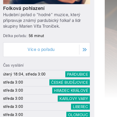
Folková pohlazení
Hudební pořad o "hodné" muzice, který
připravuje známý pardubický folkař a lídr
skupiny Marien Víťa Troníček.
Délka pořadu:
56 minut
Více o pořadu
Čas vysílání
úterý 18:04, středa 3:00
PARDUBICE
středa 3:00
ČESKÉ BUDĚJOVICE
středa 3:00
HRADEC KRÁLOVÉ
středa 3:00
KARLOVY VARY
středa 3:00
LIBEREC
středa 3:00
OLOMOUC