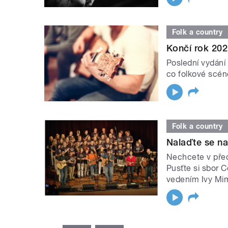
Folk a country
Končí rok 202
Poslední vydání 
co folkové scéně
Folk a country
Nalaďte se n
Nechcete v před
Pusťte si sbor 
vedením Ivy Mi
STRÁNKY