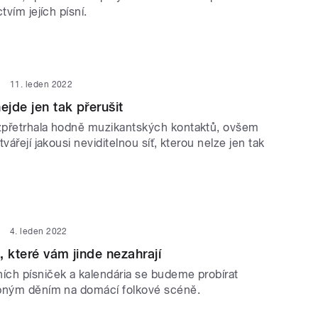
tvím jejích písní.
11. leden 2022
ejde jen tak přerušit
zpřetrhala hodně muzikantských kontaktů, ovšem
vářejí jakousi neviditelnou síť, kterou nelze jen tak
4. leden 2022
, které vám jinde nezahrají
ch písniček a kalendária se budeme probírat
bným děním na domácí folkové scéně.