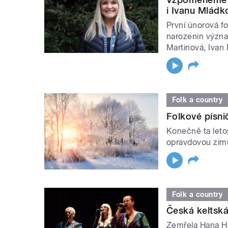
i Ivanu Mládk
První únorová fo
narozenin význa
Martinová, Ivan
Folk a country
Folkové písni
Konečně ta leto
opravdovou zimu.
Folk a country
Česká keltská
Zemřela Hana H