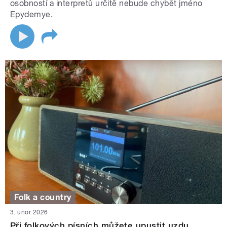
osobností a interpretů určitě nebude chybět jméno
Epydemye.
Folk a country
3. únor 2026
Při folkových písních můžete upustit uzdu