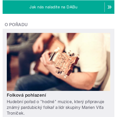
Jak nás naladíte na DABu
O POŘADU
Folková pohlazení
Hudební pořad o "hodné" muzice, který připravuje
známý pardubický folkař a lídr skupiny Marien Víťa
Troníček.