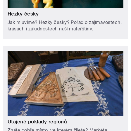
Hezky česky
Jak mluvíme? Hezky česky? Pořad o zajímavostech,
krásách i záludnostech naší mateřštiny.
Utajené poklady regionů
Znáte dobře místo, ve kterém žijete? Markéta