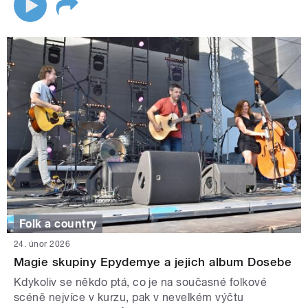
Folk a country
24. únor 2026
Magie skupiny Epydemye a jejich album Dosebe
Kdykoliv se někdo ptá, co je na současné folkové
scéně nejvíce v kurzu, pak v nevelkém výčtu