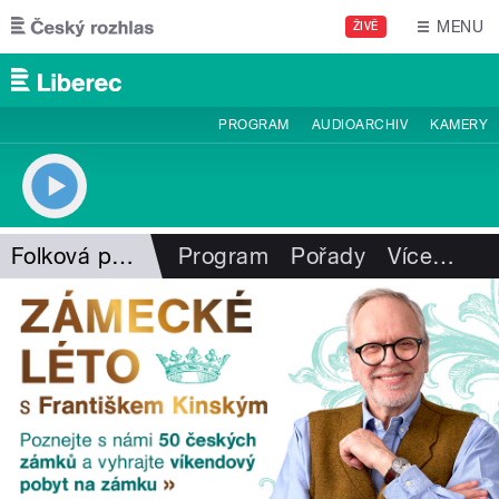
Přejít k hlavnímu obsahu
MENU
ŽIVĚ
PROGRAM
AUDIOARCHIV
KAMERY
Folková pohlazení
Program
Pořady
Více
…