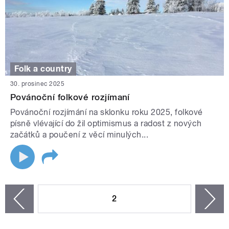
Folk a country
30. prosinec 2025
Povánoční folkové rozjímaní
Povánoční rozjímání na sklonku roku 2025, folkové
písně vlévající do žil optimismus a radost z nových
začátků a poučení z věcí minulých...
STRÁNKY
2
n
zí