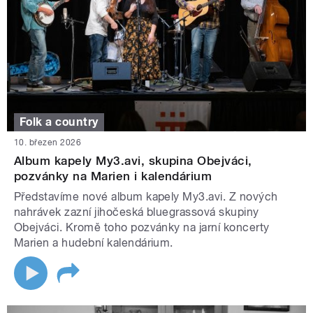
Folk a country
10. březen 2026
Album kapely My3.avi, skupina Obejváci,
pozvánky na Marien i kalendárium
Představíme nové album kapely My3.avi. Z nových
nahrávek zazní jihočeská bluegrassová skupiny
Obejváci. Kromě toho pozvánky na jarní koncerty
Marien a hudební kalendárium.