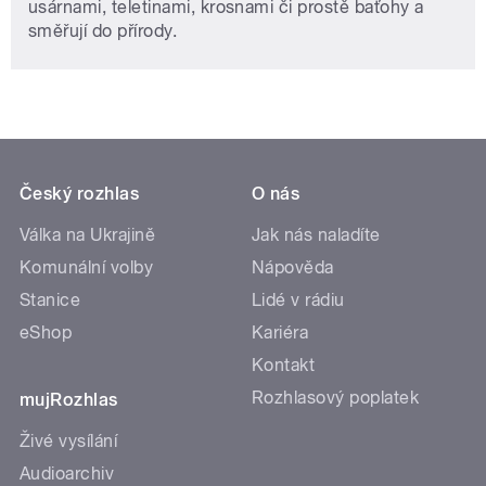
usárnami, teletinami, krosnami či prostě baťohy a
směřují do přírody.
Český rozhlas
O nás
Válka na Ukrajině
Jak nás naladíte
Komunální volby
Nápověda
Stanice
Lidé v rádiu
eShop
Kariéra
Kontakt
Rozhlasový poplatek
mujRozhlas
Živé vysílání
Audioarchiv