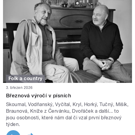
Folk a country
3. březen 2026
Březnová výročí v písních
Skoumal, Vodňanský, Vyčítal, Kryl, Horký, Tučný, Mišík,
Braunová, Kníže z Červánku, Dvořáček a další... to
jsou osobnosti, které nám dal či vzal první březnový
týden.