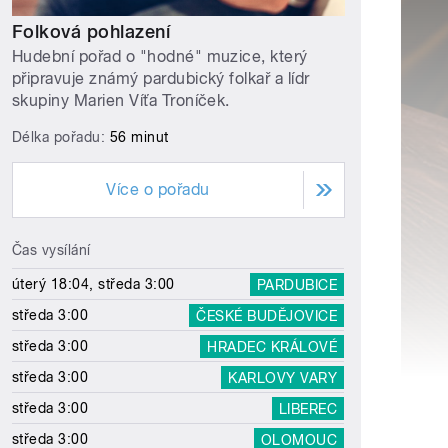
Folková pohlazení
Hudební pořad o "hodné" muzice, který
připravuje známý pardubický folkař a lídr
skupiny Marien Víťa Troníček.
Délka pořadu:
56 minut
Více o pořadu
Čas vysílání
úterý 18:04, středa 3:00
PARDUBICE
středa 3:00
ČESKÉ BUDĚJOVICE
středa 3:00
HRADEC KRÁLOVÉ
středa 3:00
KARLOVY VARY
středa 3:00
LIBEREC
středa 3:00
OLOMOUC