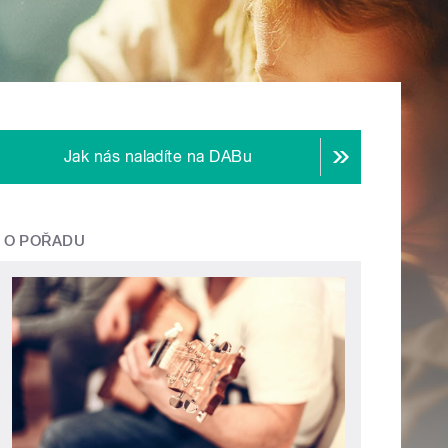
Jak nás naladíte na DABu
O POŘADU