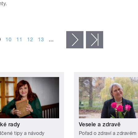
ty.
9
10
11
12
13
…
následující ›
poslední »
ké rady
Vesele a zdravě
čené tipy a návody
Pořad o zdraví a zdravém