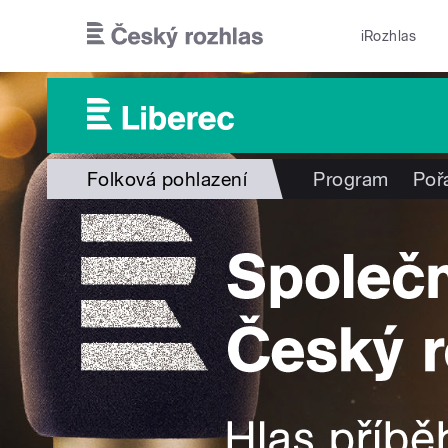
Přejít k hlavnímu obsahu
iRozhlas
Folková pohlazení
Program
Poř