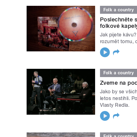
Folk a country
Poslechněte 
folkové kapel
Jak pijete kávu
rozumět tomu, o
Folk a country
Zveme na pod
Jako by se všich
letos nestihli. 
Vlasty Redla.
Folk a country