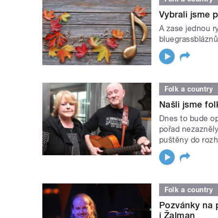
Vybrali jsme 
A zase jednou r
bluegrassbláznů.
Folk a country
Našli jsme fol
Dnes to bude op
pořad nezazněl
puštěny do rozh
Folk a country
Pozvánky na p
i Žalman