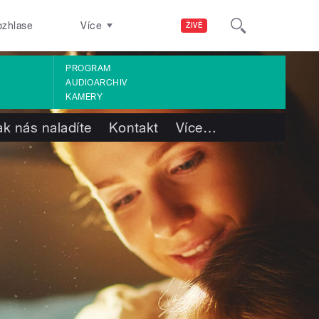
ozhlase
Více
ŽIVĚ
PROGRAM
AUDIOARCHIV
KAMERY
ak nás naladíte
Kontakt
Více
…