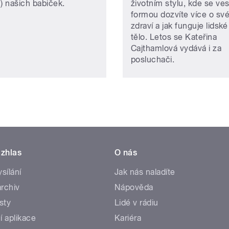
n) našich babiček.
životním stylu, kde se ve
formou dozvíte více o sv
zdraví a jak funguje lidské
tělo. Letos se Kateřina
Cajthamlová vydává i za
posluchači.
zhlas
O nás
ysílání
Jak nás naladíte
rchiv
Nápověda
sty
Lidé v rádiu
í aplikace
Kariéra