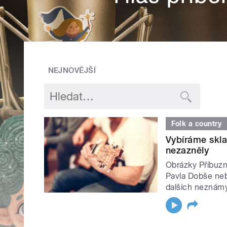
NEJNOVĚJŠÍ
Folk a country
Vybíráme skla
nezazněly
Obrázky Příbuzn
Pavla Dobše neb
dalších neznám