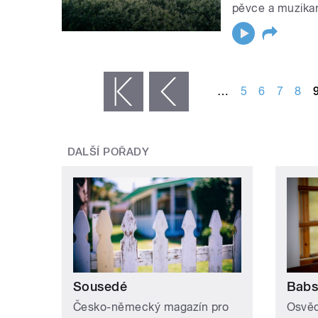
pěvce a muzikan
STRÁNKY
…
5
6
7
8
« první
‹ předchozí
DALŠÍ POŘADY
Sousedé
Babs
Česko-německý magazín pro
Osvěd