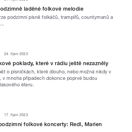
podzimně laděné folkové melodie
yze podzimní písně folkáčů, trampířů, countymanů a
..
24. říjen 2023
kové poklady, které v rádiu ještě nezazněly
ět o písničkách, které dlouho, nebo možná nikdy v
y, v mnoha případech dokonce poprvé budou
lasového éteru.
17. říjen 2023
odzimní folkové koncerty: Redl, Marien