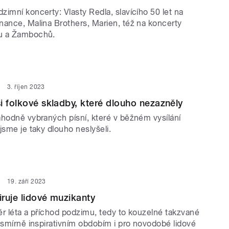
imní koncerty: Vlasty Redla, slavícího 50 let na
nance, Malina Brothers, Marien, též na koncerty
u a Žambochů.
3. říjen 2023
i folkové skladby, které dlouho nezazněly
áhodně vybraných písní, které v běžném vysílání
jsme je taky dlouho neslyšeli.
19. září 2023
iruje lidové muzikanty
ěr léta a příchod podzimu, tedy to kouzelné takzvané
esmírně inspirativním obdobím i pro novodobé lidové