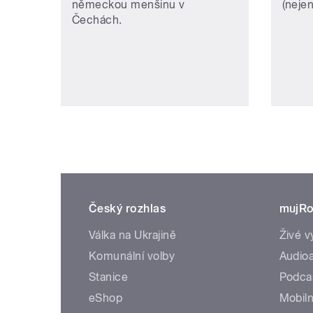
německou menšinu v
(neje
Čechách.
Český rozhlas
mujRo
Válka na Ukrajině
Živé v
Komunální volby
Audioa
Stanice
Podca
eShop
Mobiln