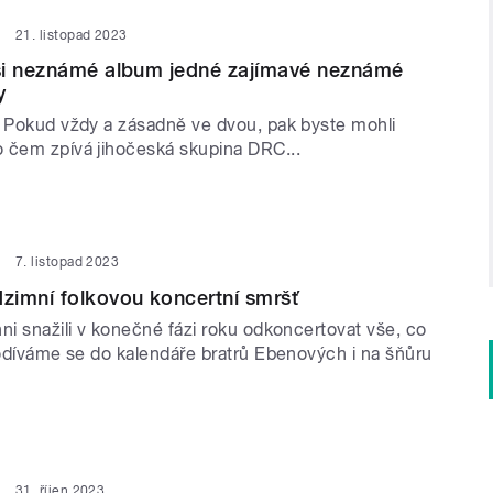
21. listopad 2023
si neznámé album jedné zajímavé neznámé
y
? Pokud vždy a zásadně ve dvou, pak byste mohli
 čem zpívá jihočeská skupina DRC...
7. listopad 2023
zimní folkovou koncertní smršť
ni snažili v konečné fázi roku odkoncertovat vše, co
Podíváme se do kalendáře bratrů Ebenových i na šňůru
31. říjen 2023