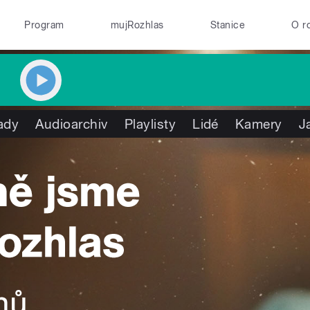
Program
mujRozhlas
Stanice
O r
ady
Audioarchiv
Playlisty
Lidé
Kamery
J