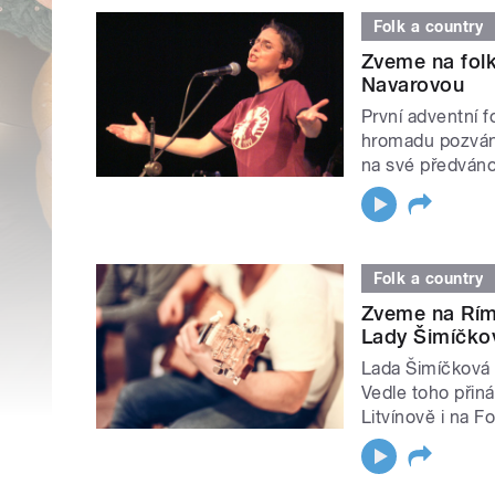
Folk a country
Zveme na fol
Navarovou
První adventní f
hromadu pozváne
na své předváno
Folk a country
Zveme na Rím
Lady Šimíčko
Lada Šimíčková 
Vedle toho přin
Litvínově i na F