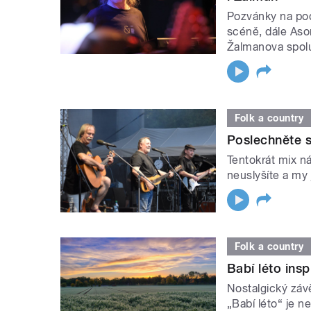
Pozvánky na podz
scéně, dále Aso
Žalmanova spol
Folk a country
Poslechněte s
Tentokrát mix n
neuslyšíte a my 
Folk a country
Babí léto insp
Nostalgický záv
„Babí léto“ je n