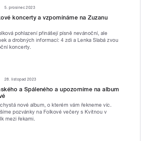
5. prosinec 2023
kové koncerty a vzpomínáme na Zuzanu
olková pohlazení přinášejí písně nevánoční, ale
k a drobných informací: 4 zdi a Lenka Slabá zvou
ční koncerty.
28. listopad 2023
ského a Spáleného a upozorníme na album
vé
chystá nové album, o kterém vám řekneme víc.
ášíme pozvánky na Folkové večery s Kvitnou v
olk mezi řekami.