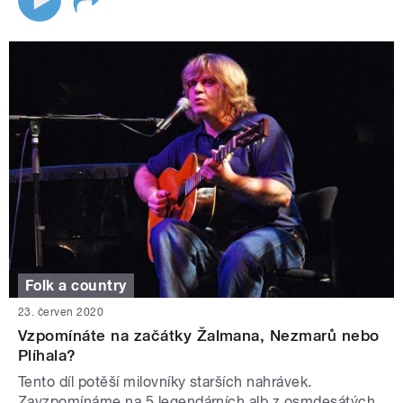
Folk a country
23. červen 2020
Vzpomínáte na začátky Žalmana, Nezmarů nebo
Plíhala?
Tento díl potěší milovníky starších nahrávek.
Zavzpomínáme na 5 legendárních alb z osmdesátých