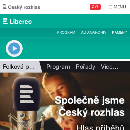
Přejít k hlavnímu obsahu
MENU
ŽIVĚ
PROGRAM
AUDIOARCHIV
KAMERY
Folková pohlazení
Program
Pořady
Více
…