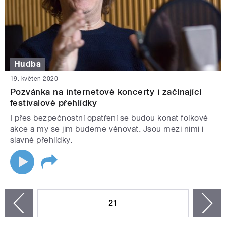
Hudba
19. květen 2020
Pozvánka na internetové koncerty i začínající
festivalové přehlídky
I přes bezpečnostní opatření se budou konat folkové
akce a my se jim budeme věnovat. Jsou mezi nimi i
slavné přehlídky.
STRÁNKY
21
n
zí