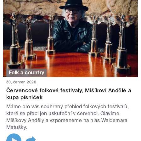
Folk a country
30. červen 2020
Červencové folkové festivaly, Mišíkovi Andělé a
kupa písniček
Máme pro vás souhrnný přehled folkových festivalů,
které se přeci jen uskuteční v červenci. Olavíme
Mišíkovy Anděly a vzpomeneme na hlas Waldemara
Matušky.