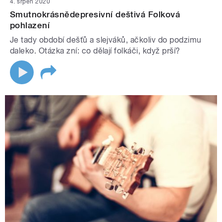
4. srpen 2020
Smutnokrásnědepresivní deštivá Folková
pohlazení
Je tady období dešťů a slejváků, ačkoliv do podzimu
daleko. Otázka zní: co dělají folkáči, když prší?