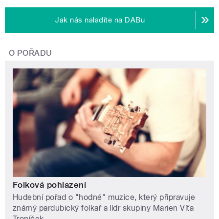
Jak nás naladíte na DABu
O POŘADU
Folková pohlazení
Hudební pořad o "hodné" muzice, který připravuje
známý pardubický folkař a lídr skupiny Marien Víťa
Troníček.