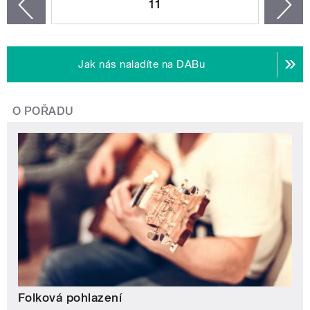
11
n
zí
Jak nás naladíte na DABu
O POŘADU
Folková pohlazení