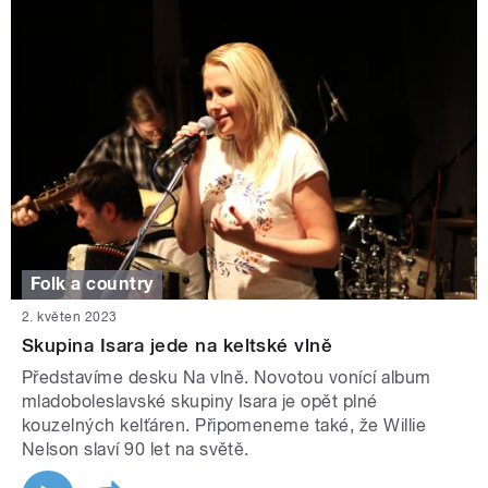
Folk a country
2. květen 2023
Skupina Isara jede na keltské vlně
Představíme desku Na vlně. Novotou vonící album
mladoboleslavské skupiny Isara je opět plné
kouzelných kelťáren. Připomeneme také, že Willie
Nelson slaví 90 let na světě.