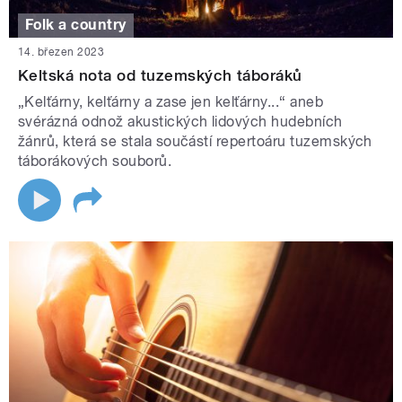
Folk a country
14. březen 2023
Keltská nota od tuzemských táboráků
„Kelťárny, kelťárny a zase jen kelťárny...“ aneb
svérázná odnož akustických lidových hudebních
žánrů, která se stala součástí repertoáru tuzemských
táborákových souborů.