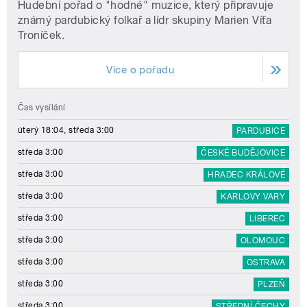
Hudební pořad o "hodné" muzice, který připravuje
známý pardubický folkař a lídr skupiny Marien Víťa
Troníček.
Více o pořadu
Čas vysílání
úterý 18:04, středa 3:00
PARDUBICE
středa 3:00
ČESKÉ BUDĚJOVICE
středa 3:00
HRADEC KRÁLOVÉ
středa 3:00
KARLOVY VARY
středa 3:00
LIBEREC
středa 3:00
OLOMOUC
středa 3:00
OSTRAVA
středa 3:00
PLZEŇ
středa 3:00
STŘEDNÍ ČECHY