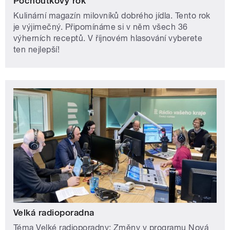
Pochoutkový rok
Kulinární magazín milovníků dobrého jídla. Tento rok
je výjimečný. Připomínáme si v něm všech 36
výherních receptů. V říjnovém hlasování vyberete
ten nejlepší!
Velká radioporadna
Téma Velké radioporadny: Změny v programu Nová