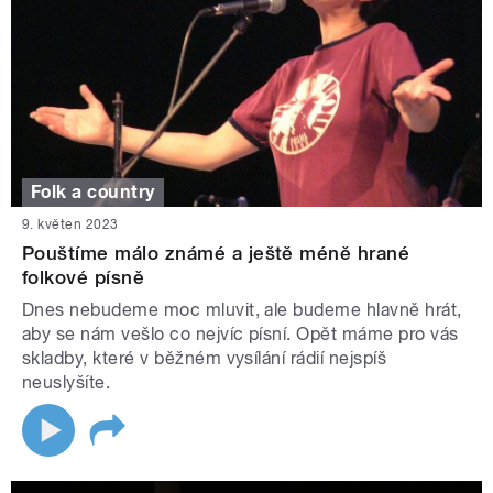
Folk a country
9. květen 2023
Pouštíme málo známé a ještě méně hrané
folkové písně
Dnes nebudeme moc mluvit, ale budeme hlavně hrát,
aby se nám vešlo co nejvíc písní. Opět máme pro vás
skladby, které v běžném vysílání rádií nejspíš
neuslyšíte.