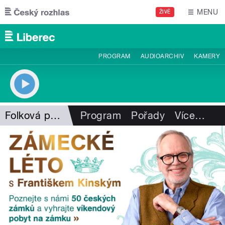
Přejít k hlavnímu obsahu
MENU
ŽIVĚ
PROGRAM
AUDIOARCHIV
KAMERY
Folková pohlazení
Program
Pořady
Více
…