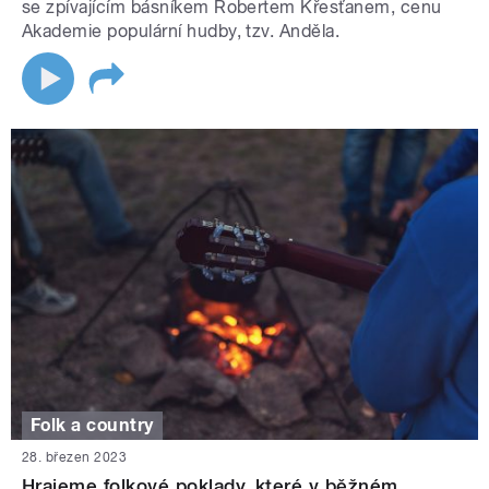
se zpívajícím básníkem Robertem Křesťanem, cenu
Akademie populární hudby, tzv. Anděla.
Folk a country
28. březen 2023
Hrajeme folkové poklady, které v běžném