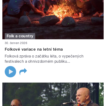
Folk a country
30. červen 2026
Folkové variace na letní téma
Folková zpráva o začátku léta, o vypečených
festivalech a ohnivzdorném publiku...