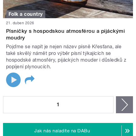
Folk a country
21. duben 2026
Písničky s hospodskou atmosférou a pijáckými
moudry
Pojďme se napít je nejen název písně Křesťana, ale
také skvělý námět pro výběr písní týkajících se
hospodské atmosféry, pijáckých mouder i důsledků z
popíjení plynoucích.
STRÁNKY
1
n
Jak nás naladíte na DABu