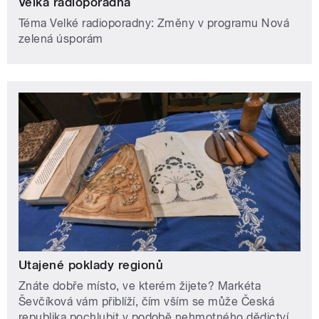
Velká radioporadna
Téma Velké radioporadny: Změny v programu Nová
zelená úsporám
Utajené poklady regionů
Znáte dobře místo, ve kterém žijete? Markéta
Ševčíková vám přiblíží, čím vším se může Česká
republika pochlubit v podobě nehmotného dědictví