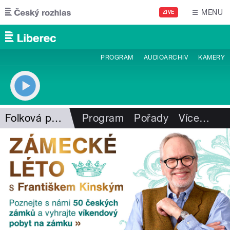
Přejít k hlavnímu obsahu
MENU
ŽIVĚ
PROGRAM
AUDIOARCHIV
KAMERY
Folková pohlazení
Program
Pořady
Více
…