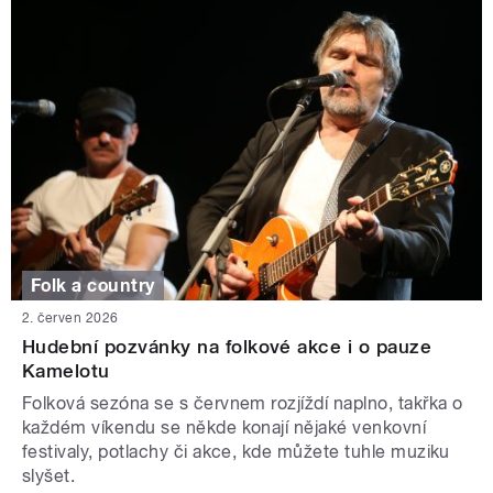
Folk a country
2. červen 2026
Hudební pozvánky na folkové akce i o pauze
Kamelotu
Folková sezóna se s červnem rozjíždí naplno, takřka o
každém víkendu se někde konají nějaké venkovní
festivaly, potlachy či akce, kde můžete tuhle muziku
slyšet.