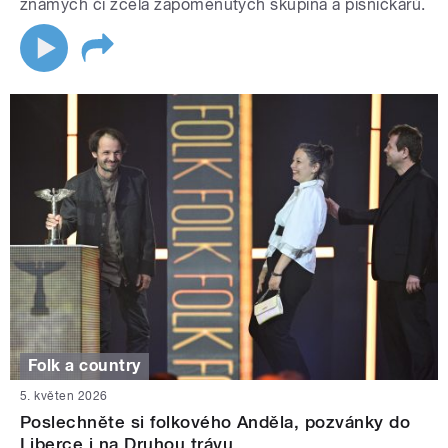
známých či zcela zapomenutých skupina a písničkářů.
Folk a country
5. květen 2026
Poslechněte si folkového Anděla, pozvánky do
Liberce i na Druhou trávu