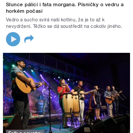
Slunce pálící i fata morgana. Písničky o vedru a
horkém počasí
Vedro a sucho svírá naši kotlinu, že je to až k
nevydržení. Těžko se dá soustředit na cokoliv jiného.