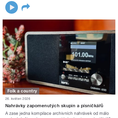
Folk a country
26. květen 2026
Nahrávky zapomenutých skupin a písničkářů
A zase jedna kompilace archivních nahrávek od málo