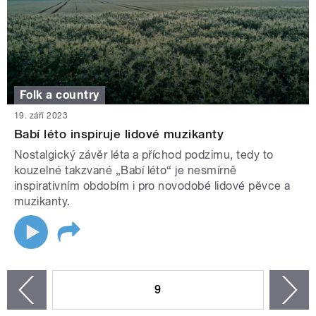
Folk a country
19. září 2023
Babí léto inspiruje lidové muzikanty
Nostalgický závěr léta a příchod podzimu, tedy to
kouzelné takzvané „Babí léto“ je nesmírně
inspirativním obdobím i pro novodobé lidové pěvce a
muzikanty.
STRÁNKY
9
n
zí