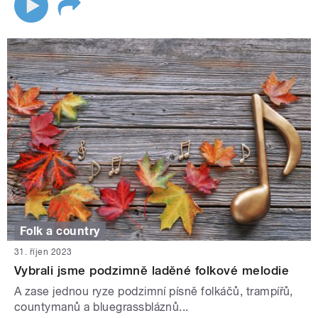
Folk a country
31. říjen 2023
Vybrali jsme podzimně laděné folkové melodie
A zase jednou ryze podzimní písně folkáčů, trampířů,
countymanů a bluegrassbláznů...