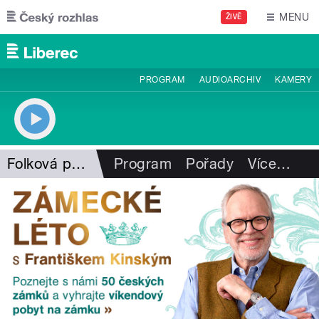
Přejít k hlavnímu obsahu
MENU
ŽIVĚ
PROGRAM
AUDIOARCHIV
KAMERY
Folková pohlazení
Program
Pořady
Více
…