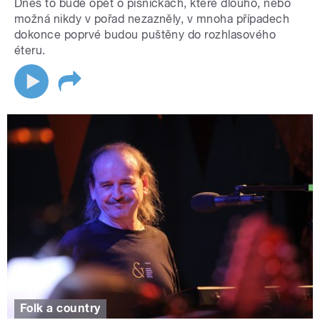
Dnes to bude opět o písničkách, které dlouho, nebo
možná nikdy v pořad nezazněly, v mnoha případech
dokonce poprvé budou puštěny do rozhlasového
éteru.
Folk a country