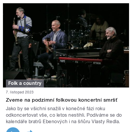
Folk a country
7. listopad 2023
Zveme na podzimní folkovou koncertní smršť
Jako by se všichni snažili v konečné fázi roku
odkoncertovat vše, co letos nestihli. Podíváme se do
kalendáře bratrů Ebenových i na šňůru Vlasty Redla.