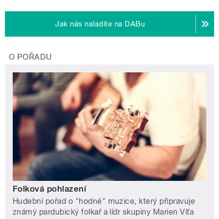
Jak nás naladíte na DABu
O POŘADU
Folková pohlazení
Hudební pořad o "hodné" muzice, který připravuje
známý pardubický folkař a lídr skupiny Marien Víťa