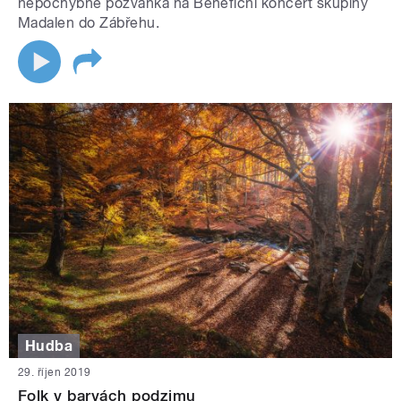
nepochybně pozvánka na Benefiční koncert skupiny
Madalen do Zábřehu.
Hudba
29. říjen 2019
Folk v barvách podzimu