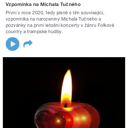
Vzpomínka na Michala Tučného
První v roce 2020, tedy písně s tím související,
vzpomníka na narozeniny Michala Tučného a
pozvánky na první letošní koncerty v žánru Folkové
country a trampské hudby.