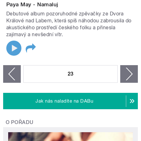
Paya May - Namaluj
Debutové album pozoruhodné zpěvačky ze Dvora
Králové nad Labem, která spíš náhodou zabrousila do
akustického prostředí českého folku a přinesla
zajímavý a nevšední vítr.
STRÁNKY
23
n
zí
Jak nás naladíte na DABu
O POŘADU