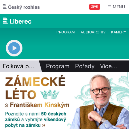
Přejít k hlavnímu obsahu
MENU
ŽIVĚ
PROGRAM
AUDIOARCHIV
KAMERY
Folková pohlazení
Program
Pořady
Více
…