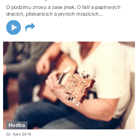
O podzimu znovu a zase jinak. O listí a papírových
dracích, plískanicích a prvních mrazících...
Hudba
22. říjen 2019