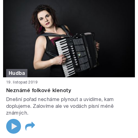
Hudba
19. listopad 2019
Neznámé folkové klenoty
Dnešní pořad necháme plynout a uvidíme, kam
doplujeme. Zalovíme ale ve vodách písní méně
známých.