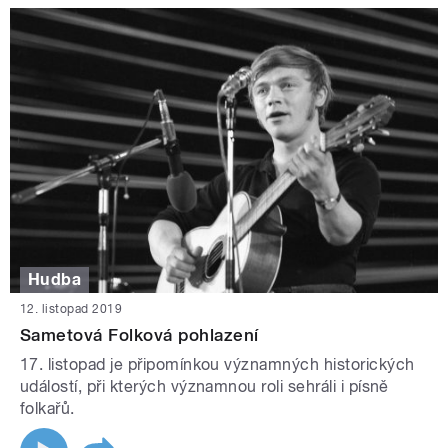
Hudba
12. listopad 2019
Sametová Folková pohlazení
17. listopad je připomínkou významných historických
událostí, při kterých významnou roli sehráli i písně
folkařů.