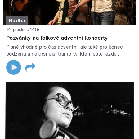
Hudba
10. prosinec 2019
Pozvánky na folkové adventní koncerty
Písně vhodné pro čas adventní, ale také pro konec
podzimu a nejdrsnější trampíky, kteří ještě jezdí...