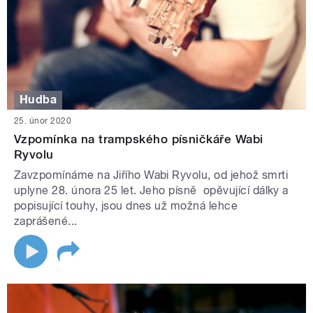
Hudba
25. únor 2020
Vzpomínka na trampského písničkáře Wabi
Ryvolu
Zavzpomínáme na Jiřího Wabi Ryvolu, od jehož smrti
uplyne 28. února 25 let. Jeho písně opěvující dálky a
popisující touhy, jsou dnes už možná lehce
zaprášené...