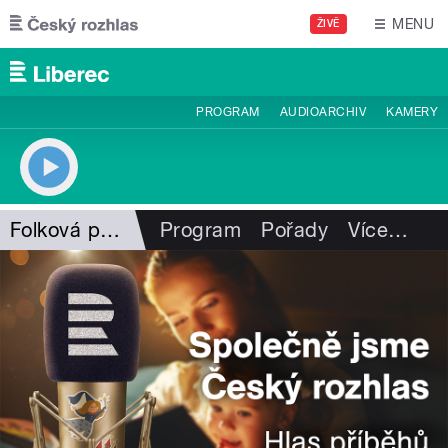
Přejít k hlavnímu obsahu
MENU
ŽIVĚ
PROGRAM
AUDIOARCHIV
KAMERY
Folková pohlazení
Program
Pořady
Více
…