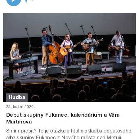
Hudba
28. leden 2020
Debut skupiny Fukanec, kalendárium a Věra
Martinová
Smím prosit? To je otázka a titulní skladba debutového
alba skupiny Fukanec z Nového města nad Metují.