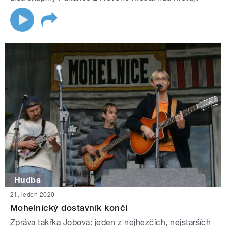
Hudba
21. leden 2020
Mohelnický dostavník končí
Zpráva takřka Jobova: jeden z nejhezčích, nejstarších