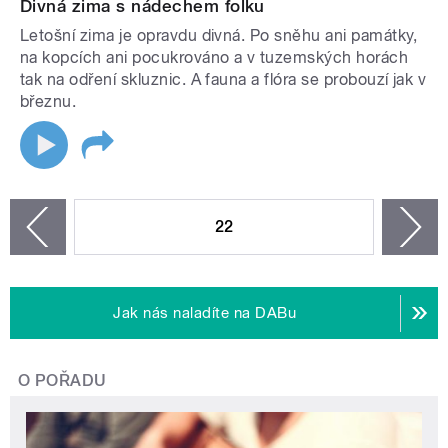
Divná zima s nádechem folku
Letošní zima je opravdu divná. Po sněhu ani památky,
na kopcích ani pocukrováno a v tuzemských horách
tak na odření skluznic. A fauna a flóra se probouzí jak v
březnu.
STRÁNKY
22
n
zí
Jak nás naladíte na DABu
O POŘADU