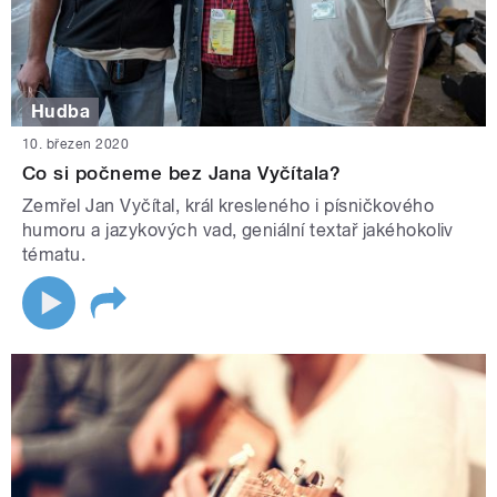
Hudba
10. březen 2020
Co si počneme bez Jana Vyčítala?
Zemřel Jan Vyčítal, král kresleného i písničkového
humoru a jazykových vad, geniální textař jakéhokoliv
tématu.