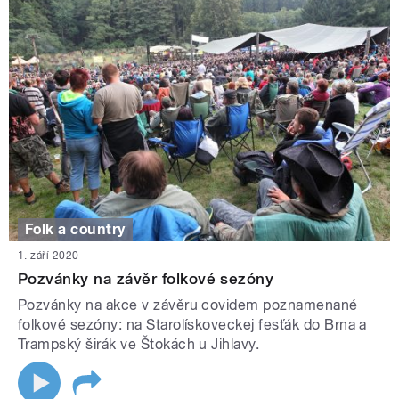
Folk a country
1. září 2020
Pozvánky na závěr folkové sezóny
Pozvánky na akce v závěru covidem poznamenané
folkové sezóny: na Starolískoveckej fesťák do Brna a
Trampský širák ve Štokách u Jihlavy.