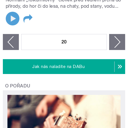
přírody, do hor či do lesa, na chaty, pod stany, vodu...
STRÁNKY
20
n
zí
Jak nás naladíte na DABu
O POŘADU