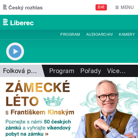
Přejít k hlavnímu obsahu
MENU
ŽIVĚ
PROGRAM
AUDIOARCHIV
KAMERY
Folková pohlazení
Program
Pořady
Více
…