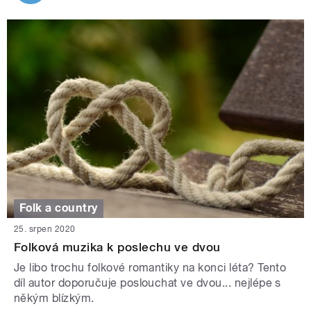
Folk a country
25. srpen 2020
Folková muzika k poslechu ve dvou
Je libo trochu folkové romantiky na konci léta? Tento
díl autor doporučuje poslouchat ve dvou... nejlépe s
někým blízkým.