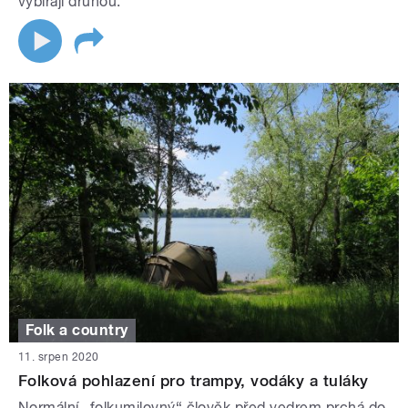
vybírají druhou.
Folk a country
11. srpen 2020
Folková pohlazení pro trampy, vodáky a tuláky
Normální „folkumilovný“ člověk před vedrem prchá do