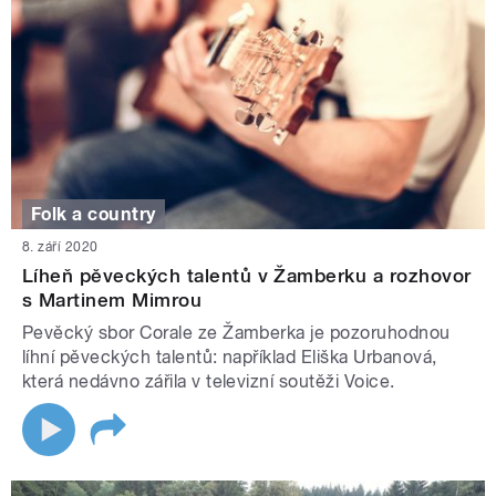
Folk a country
8. září 2020
Líheň pěveckých talentů v Žamberku a rozhovor
s Martinem Mimrou
Pevěcký sbor Corale ze Žamberka je pozoruhodnou
líhní pěveckých talentů: například Eliška Urbanová,
která nedávno zářila v televizní soutěži Voice.