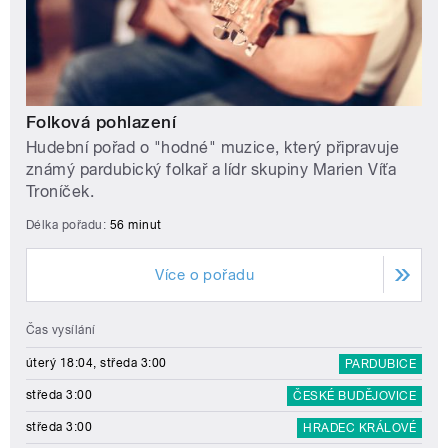
Folková pohlazení
Hudební pořad o "hodné" muzice, který připravuje
známý pardubický folkař a lídr skupiny Marien Víťa
Troníček.
Délka pořadu:
56 minut
Více o pořadu
Čas vysílání
úterý 18:04, středa 3:00
PARDUBICE
středa 3:00
ČESKÉ BUDĚJOVICE
středa 3:00
HRADEC KRÁLOVÉ