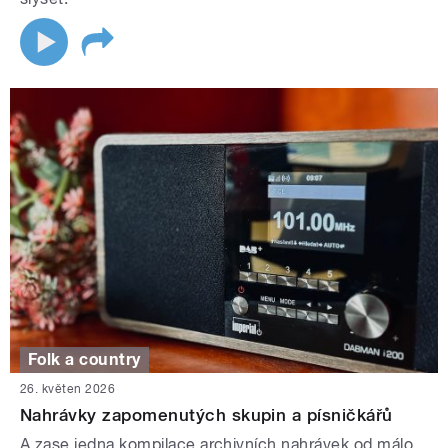
Folk a country
26. květen 2026
Nahrávky zapomenutých skupin a písničkářů
A zase jedna kompilace archivních nahrávek od málo