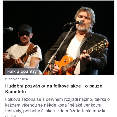
Folk a country
2. červen 2026
Hudební pozvánky na folkové akce i o pauze
Kamelotu
Folková sezóna se s červnem rozjíždí naplno, takřka o
každém víkendu se někde konají nějaké venkovní
festivaly, potlachy či akce, kde můžete tuhle muziku
slyšet.