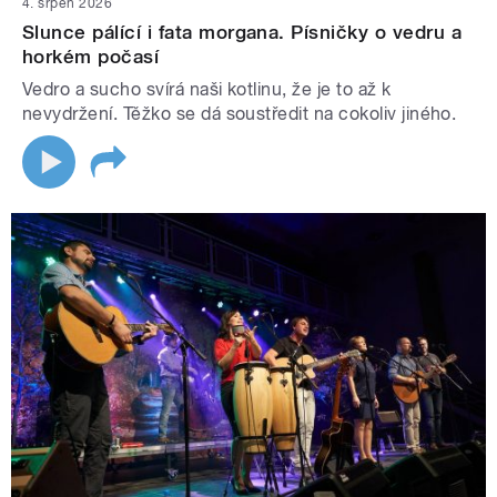
4. srpen 2026
Slunce pálící i fata morgana. Písničky o vedru a
horkém počasí
Vedro a sucho svírá naši kotlinu, že je to až k
nevydržení. Těžko se dá soustředit na cokoliv jiného.