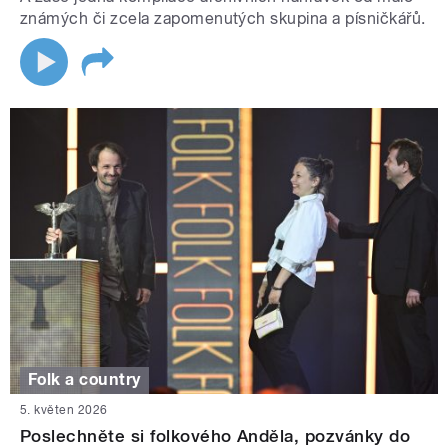
známých či zcela zapomenutých skupina a písničkářů.
Folk a country
5. květen 2026
Poslechněte si folkového Anděla, pozvánky do