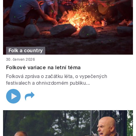
Folk a country
30. červen 2026
Folkové variace na letní téma
Folková zpráva o začátku léta, o vypečených
festivalech a ohnivzdorném publiku...