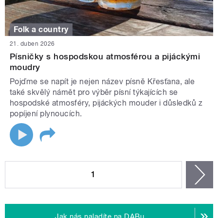
Folk a country
21. duben 2026
Písničky s hospodskou atmosférou a pijáckými
moudry
Pojďme se napít je nejen název písně Křesťana, ale
také skvělý námět pro výběr písní týkajících se
hospodské atmosféry, pijáckých mouder i důsledků z
popíjení plynoucích.
STRÁNKY
1
n
Jak nás naladíte na DABu