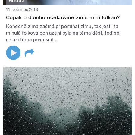
Hudba
11. prosinec 2018
Copak o dlouho očekávané zimě míní folkaři?
Konečně zima začíná připomínat zimu, tak jestli ta
minulá folková pohlazení byla na téma déšť, teď se
nabízí téma první sníh.