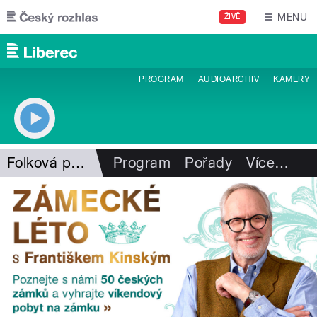
Přejít k hlavnímu obsahu
MENU
ŽIVĚ
PROGRAM
AUDIOARCHIV
KAMERY
Folková pohlazení
Program
Pořady
Více
…