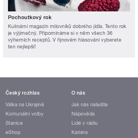
Pochoutkový rok
Kulinární magazín milovníků dobrého jídla. Tento rok
je výjimečný. Připomínáme si v něm všech 36
výherních receptů. V říjnovém hlasování vyberete
ten nejlepší!
Český rozhlas
O nás
Válka na Ukrajině
Jak nás naladíte
Komunální volby
Nápověda
Stanice
Lidé v rádiu
eShop
Kariéra