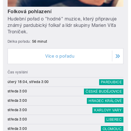
Folková pohlazení
Hudební pořad o "hodné" muzice, který připravuje
známý pardubický folkař a lídr skupiny Marien Víťa
Troníček.
Délka pořadu:
56 minut
Více o pořadu
Čas vysílání
úterý 18:04, středa 3:00
PARDUBICE
středa 3:00
ČESKÉ BUDĚJOVICE
středa 3:00
HRADEC KRÁLOVÉ
středa 3:00
KARLOVY VARY
středa 3:00
LIBEREC
středa 3:00
OLOMOUC