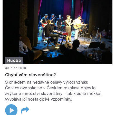
Hudba
30. říjen 2018
Chybí vám slovenština?
S ohledem na nedávné oslavy výročí vzniku
Československa se v Českém rozhlase objevilo
zvýšené množství slovenštiny - tak krásně měkké,
vyvolávající nostalgické vzpomínky.